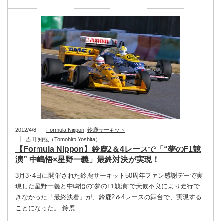
2012/4/8
Formula Nippon
,
鈴鹿サーキット
吉田 知弘（Tomohiro Yoshita）
【Formula Nippon】鈴鹿2＆4レースで「“夢のF1競
演” 中嶋悟×星野一義」最終対決が実現！
3月3･4日に開催された鈴鹿サーキット50周年ファン感謝デーで実
現した星野一義と中嶋悟の“夢のF1競演”で天候不良により走行で
きなかった「最終決着」が、鈴鹿2＆4レースの舞台で、実現する
ことになった。 鈴鹿…