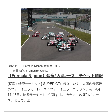
2012/4/6
Formula Nippon
,
鈴鹿サーキット
吉田 知弘（Tomohiro Yoshita）
【Formula Nippon】鈴鹿2＆4レース：チケット情報
[写真：鈴鹿サーキット] SUPER GTに続き、いよいよ国内最高峰
のフォーミュラカーレース「フォーミュラ・ニッポン」も、4月
14･15日に鈴鹿サーキットで開幕する。 今年も「鈴鹿2＆4レー
ス」として、全…