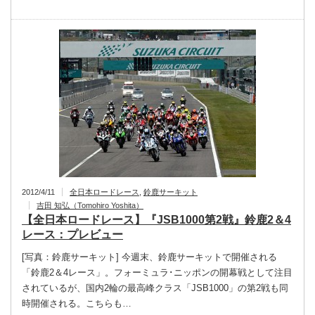
2012/4/11
全日本ロードレース
,
鈴鹿サーキット
吉田 知弘（Tomohiro Yoshita）
【全日本ロードレース】『JSB1000第2戦』鈴鹿2＆4
レース：プレビュー
[写真：鈴鹿サーキット] 今週末、鈴鹿サーキットで開催される
「鈴鹿2＆4レース」。フォーミュラ･ニッポンの開幕戦として注目
されているが、国内2輪の最高峰クラス「JSB1000」の第2戦も同
時開催される。こちらも…