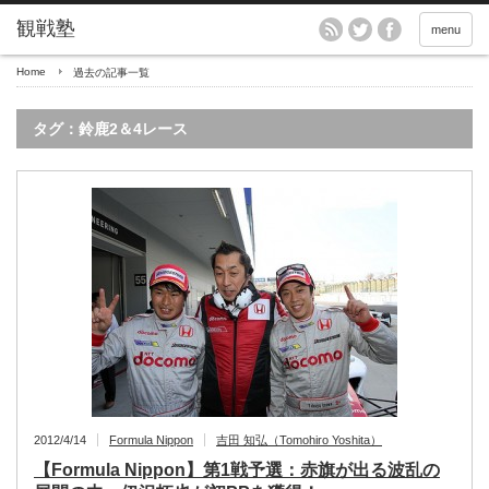
menu
Home
過去の記事一覧
タグ：鈴鹿2＆4レース
2012/4/14
Formula Nippon
吉田 知弘（Tomohiro Yoshita）
【Formula Nippon】第1戦予選：赤旗が出る波乱の