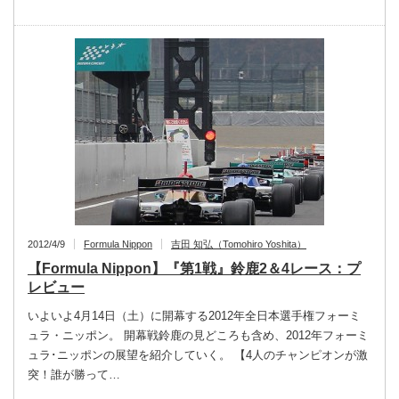
2012/4/9
Formula Nippon
吉田 知弘（Tomohiro Yoshita）
【Formula Nippon】『第1戦』鈴鹿2＆4レース：プ
レビュー
いよいよ4月14日（土）に開幕する2012年全日本選手権フォーミ
ュラ・ニッポン。 開幕戦鈴鹿の見どころも含め、2012年フォーミ
ュラ･ニッポンの展望を紹介していく。 【4人のチャンピオンが激
突！誰が勝って…