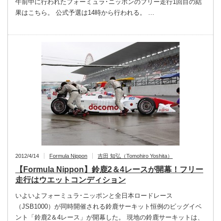
午前中に行われたフォーミュラ･ニッポンのフリー走行1回目の結
果はこちら。 公式予選は14時から行われる。 …
2012/4/14
Formula Nippon
吉田 知弘（Tomohiro Yoshita）
【Formula Nippon】鈴鹿2＆4レースが開幕！フリー
走行はウエットコンディション
いよいよフォーミュラ･ニッポンと全日本ロードレース
（JSB1000）が同時開催される鈴鹿サーキット恒例のビッグイベ
ント「鈴鹿2＆4レース」が開幕した。 現地の鈴鹿サーキットは、