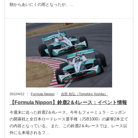
朝からあいにくの雨となったが、…
2012/4/12
Formula Nippon
吉田 知弘（Tomohiro Yoshita）
【Formula Nippon】鈴鹿2＆4レース：イベント情報
今週末に迫った鈴鹿2＆4レース。今年もフォーミュラ・ニッポン
の開幕戦と全日本ロードレース選手権（JSB1000）の豪華2本立て
の内容となっている。 また、この鈴鹿2＆4レースでは、レース以
外にも来場されるフ…