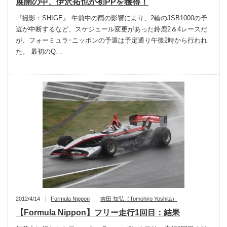
展開の中、伊沢拓也が初PPを獲得！
『撮影：SHIGE』 午前中の雨の影響により、2輪のJSB1000の予
選が中断するなど、スケジュール変更があった鈴鹿2＆4レースだ
が、フォーミュラ･ニッポンの予選は予定通り午後2時から行われ
た。 最初のQ…
2012/4/14
Formula Nippon
吉田 知弘（Tomohiro Yoshita）
【Formula Nippon】フリー走行1回目：結果