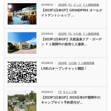
2019/9/16
2019年
,
F1
,
グッズ
,
Ｆ１観戦情報
【2019F1日本GP】GRANDPRIX オールナ
イトテントショップ …
2019/9/16
2019年
,
F1
,
その他
,
Ｆ１観戦情報
【2019F1日本GP】天然温泉クア・ガーデ
ン Ｆ１期間中の前売り入場券…
2019/8/19
2019年
,
その他
,
Ｆ１観戦情報
LINEのオープンチャット開設！
2019/5/12
F1
,
キャンプ場
【2019F1日本GP】2019日本GP期間中の
キャンプサイト予約受付が…