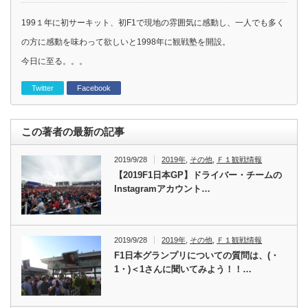
199１年に初サーキット、初F1で現地の雰囲気に感動し、一人でも多く
の方に感動を味わって欲しいと1998年に観戦塾を開設。
今日に至る。。。
Twitter
Facebook
この著者の最新の記事
2019/9/28
2019年
,
その他
,
Ｆ１観戦情報
【2019F1日本GP】ドライバー・チームの
Instagramアカウント…
2019/9/28
2019年
,
その他
,
Ｆ１観戦情報
F1日本グランプリについての質問は、(・
1・)＜1さんに聞いてみよう！！…