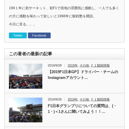
199１年に初サーキット、初F1で現地の雰囲気に感動し、一人でも多く
の方に感動を味わって欲しいと1998年に観戦塾を開設。
今日に至る。。。
Twitter
Facebook
この著者の最新の記事
2019/9/28
2019年
,
その他
,
Ｆ１観戦情報
【2019F1日本GP】ドライバー・チームの
Instagramアカウント…
2019/9/28
2019年
,
その他
,
Ｆ１観戦情報
F1日本グランプリについての質問は、(・
1・)＜1さんに聞いてみよう！！…