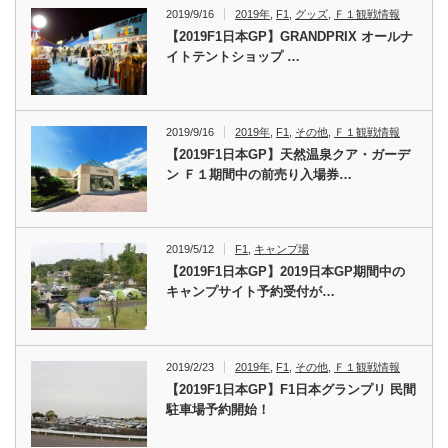
2019/9/16
2019年
,
F1
,
グッズ
,
Ｆ１観戦情報
【2019F1日本GP】GRANDPRIX オールナ
イトテントショップ …
2019/9/16
2019年
,
F1
,
その他
,
Ｆ１観戦情報
【2019F1日本GP】天然温泉クア・ガーデ
ン Ｆ１期間中の前売り入場券…
2019/5/12
F1
,
キャンプ場
【2019F1日本GP】2019日本GP期間中の
キャンプサイト予約受付が…
2019/2/23
2019年
,
F1
,
その他
,
Ｆ１観戦情報
【2019F1日本GP】F1日本グランプリ 民間
駐車場予約開始！