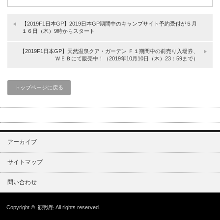
【2019F1日本GP】2019日本GP期間中のキャンプサイト予約受付が５月
１６日（木）9時からスタート
【2019F1日本GP】天然温泉クア・ガーデン Ｆ１期間中の前売り入場券、
ＷＥＢにて販売中！（2019年10月10日（木）23：59まで）
トップページに戻る
アーカイブ
サイトマップ
問い合わせ
Copyright ©
観戦塾
All rights reserved.