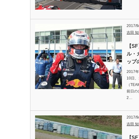
2017/9
吉田 知弘
【S
ル・
ップ
201
10日
（TE
前日の
2…
2017/9
吉田 知弘
【S