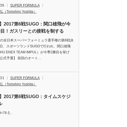
/26
SUPER FORMULA
（Tomohiro Yoshita）
】2017第6戦SUGO：関口雄飛が今
勝目！ガスリーとの接戦を制する
7年の全日本スーパーフォーミュラ選手権の第6戦決
4日、スポーツランドSUGOで行われ、関口雄飛
CHU ENEX TEAM IMPUL）が今季2勝目を挙げ
【公式予選】 前回のオート…
/21
SUPER FORMULA
（Tomohiro Yoshita）
】2017第6戦SUGO：タイムスケジ
ル
id=76 /]…