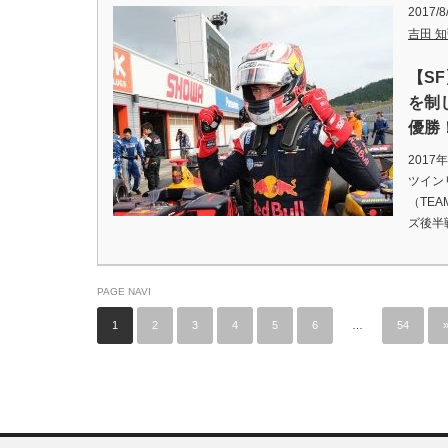
2017/8
吉田 知弘
【S
を制
優勝
201
ツイン
（TE
ズ後半
PAGE NAVI
1
2
3
4
5
6
…
54