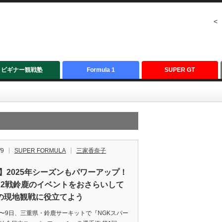
<
ビギナー観戦塾
Formula 1
SUPER GT
/9
SUPER FORMULA
三家香奈子
F】2025年シーズンもパワーアップ！
・2戦鈴鹿のイベントをおさらいして
の現地観戦に役立てよう
〜9日、三重県・鈴鹿サーキットで『NGKスパー