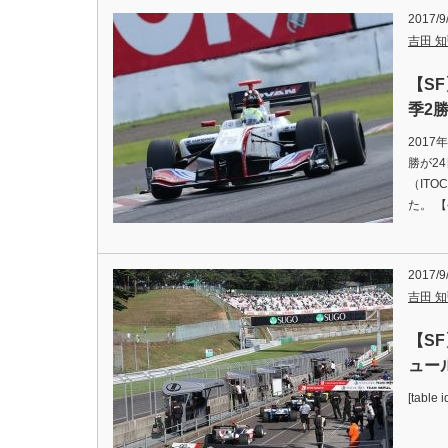
2017/9
吉田 知弘
【SF
季2
201
勝が2
（ITO
た。 
2017/9
吉田 知弘
【SF
ュー
[table 