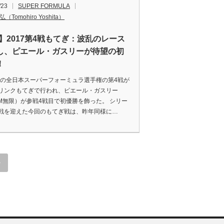
/23
SUPER FORMULA
（Tomohiro Yoshita）
F】2017第4戦もてぎ：波乱のレース
し、ピエール・ガスリーが待望の初
！
7年の全日本スーパーフォーミュラ選手権の第4戦が
リンクもてぎで行われ、ピエール・ガスリー
AM無限）が参戦4戦目で初優勝を飾った。 シリー
戦を迎えた今回のもてぎ戦は、昨年同様に…
»