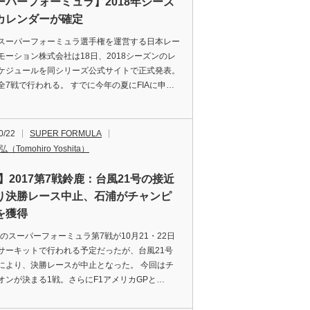
ーパーフォーミュラ】2018年シーズ
カレンダーが確定
スーパーフォーミュラ選手権を運営する日本レー
モーション株式会社は18日、2018シーズンのレ
ケジュールを同シリーズ公式サイトで正式発表。
全7戦で行われる。 すでに今年の夏にFIAに申…
0/22
SUPER FORMULA
（Tomohiro Yoshita）
】2017第7戦鈴鹿：台風21号の接近
り決勝レース中止、石浦がチャンピ
を獲得
7年のスーパーフォーミュラ第7戦が10月21・22日
サーキットで行われる予定だったが、台風21号
により、決勝レースが中止となった。 今回はチ
オンが決まる1戦。さらにF1アメリカGPと…