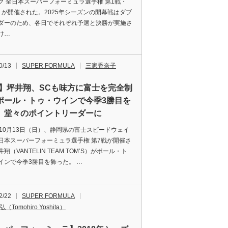
グ 全日本スーパーフォーミュラ選手権 第1戦・
』が開催された。2025年シーズンの開幕戦はダブ
ダーのため、各日でそれぞれ予選と決勝が実施さ
け…
0/13
SUPER FORMULA
三家香奈子
F】坪井翔、SCも味方に富士を完全制
ポール・トゥ・ウインで今季3勝目を
、堂々のポイントリーダーに
 10月13日（日）、静岡県の富士スピードウェイ
日本スーパーフォーミュラ選手権 第7戦が開催さ
翔（VANTELIN TEAM TOM’S）がポール・ト
インで今季3勝目を飾った。 …
2/22
SUPER FORMULA
（Tomohiro Yoshita）