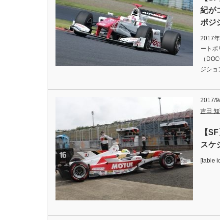
紀が
ポジ
201
ートポ
（DOC
ジショ
2017/9
吉田 知弘
【S
スケ
[table 