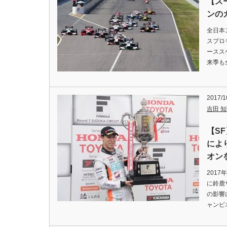
【ス
ンの
全日本
スプロ
ースス
来季も
2017/1
吉田 知弘
【SF
によ
オン
201
に鈴鹿
の影響
ャンピ