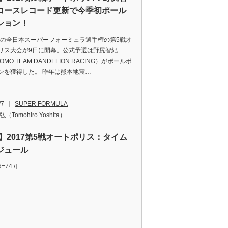
コースレコード更新で今季初ポール
ション！
7年の全日本スーパーフォーミュラ選手権の第5戦オ
リス大会が9日に開幕。公式予選は野尻智紀
OMO TEAM DANDELION RACING）がポールポ
ンを獲得した。 昨年は熊本地震…
/7
SUPER FORMULA
（Tomohiro Yoshita）
F】2017第5戦オートポリス：タイム
ジュール
id=74 /]…