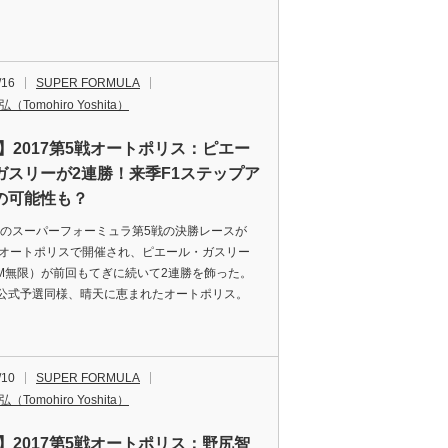
/16
SUPER FORMULA
（Tomohiro Yoshita）
F】2017第5戦オートポリス：ピエー
ガスリーが2連勝！来季F1ステップア
の可能性も？
7年のスーパーフォーミュラ第5戦の決勝レースが
、オートポリスで開催され、ピエール・ガスリー
AM無限）が前回もてぎに続いて2連勝を飾った。
公式予選同様、晴天に恵まれたオートポリス。
/10
SUPER FORMULA
（Tomohiro Yoshita）
F】2017第5戦オートポリス：野尻智