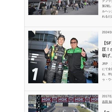
クプラ
第2戦
ルヘッ
れるだ
2024/1
【S
圧！
挙げ
JRP
にて全
れ、坪井
ゥ・ウ
2017/1
吉田 知弘