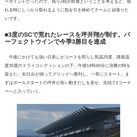
ーポイントだったので、残り2戦が鈴鹿ということを考えると、取
れる時にしっかり取れるように気を引き締めてチームと頑張りた
いです」
■3度のSCで荒れたレースを坪井翔が制す。パ
ーフェクトウインで今季3勝目を達成
午後にかけても強い日差しがコースを照らし気温25度、路面温
度35度のドライコンディションの下、午後14時40分に決勝の時を
迎えた。全21台が揃ってグリッドへ整列し、一斉にスタート。ま
ずはポールスタートの坪井が良い動きだしを見せ、先頭で1コーナ
ーへと入っていく。