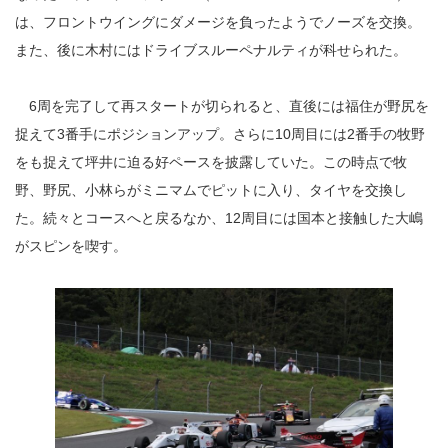
は、フロントウイングにダメージを負ったようでノーズを交換。
また、後に木村にはドライブスルーペナルティが科せられた。
6周を完了して再スタートが切られると、直後には福住が野尻を
捉えて3番手にポジションアップ。さらに10周目には2番手の牧野
をも捉えて坪井に迫る好ペースを披露していた。この時点で牧
野、野尻、小林らがミニマムでピットに入り、タイヤを交換し
た。続々とコースへと戻るなか、12周目には国本と接触した大嶋
がスピンを喫す。