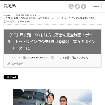
menu
Home
SUPER FORMULA
【SF】坪井翔、SCも味方に富士を完全制圧！ポール・トゥ・ウインで今季3勝目を挙げ、
堂々のポイントリーダーに
【SF】坪井翔、SCも味方に富士を完全制圧！ポー
ル・トゥ・ウインで今季3勝目を挙げ、堂々のポイン
トリーダーに
【SF】
2024/10/13
SUPER FORMULA
コメントを受け付けていません
坪
井
三家香奈子
翔、
SC
も
味
方
に
富
士
を
完
全
制
圧！
ポ
ー
ル・
ト
ゥ・