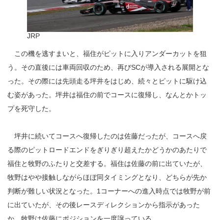
JRP
この機を逃すまいと、福住がピットに入りアンダーカットを狙
う。その直後には車両回収のため、再びSCが導入される展開とな
った。その際には先頭走る坪井をはじめ、続々とピットに駆け込
む姿があった。坪井は福住の前でコースに復帰し、なんとかトッ
プを死守した。
坪井に続いてコースへ復帰したのは佐藤だったが、コースへ戻
る際のピットロードエンドをぎりぎり超えたかどうかのあたりで
福住と牧野のふたりと交差する。福住は佐藤の前に出ていたが、
牧野はやや接触しながらほぼ同タイミングとなり、どちらが先か
判断が難しい状況となった。1コーナーへの進入時点では牧野が前
に出ていたが、その後レースディレクションから指示があった
か、牧野は佐藤にポジションを一度譲っている。