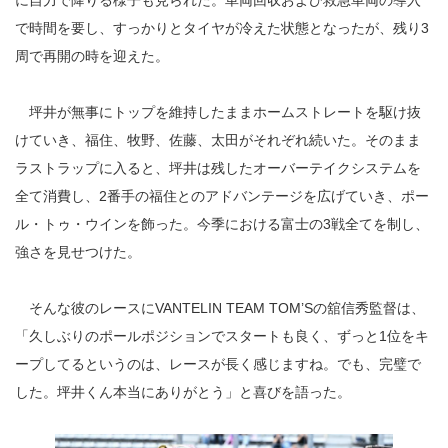
に自力で降りる様子も見られた。車両回収および救急車両の導入
で時間を要し、すっかりとタイヤが冷えた状態となったが、残り3
周で再開の時を迎えた。
坪井が無事にトップを維持したままホームストレートを駆け抜
けていき、福住、牧野、佐藤、太田がそれぞれ続いた。そのまま
ラストラップに入ると、坪井は残したオーバーテイクシステムを
全て消費し、2番手の福住とのアドバンテージを広げていき、ポー
ル・トゥ・ウインを飾った。今季における富士の3戦全てを制し、
強さを見せつけた。
そんな彼のレースにVANTELIN TEAM TOM’Sの舘信秀監督は、
「久しぶりのポールポジションでスタートも良く、ずっと1位をキ
ープしてるというのは、レースが長く感じますね。でも、完璧で
した。坪井くん本当にありがとう」と喜びを語った。