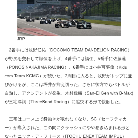
JRP
2番手には牧野任祐（DOCOMO TEAM DANDELION RACING）
が野尻を交わして順位を上げ、4番手には福住、5番手に佐藤蓮
（PONOS NAKAJIMA RACING）、6番手には小林可夢偉（Kids
com Team KCMG）が続いた。2周目に入ると、牧野がトップに並
びかけるが、ここは坪井が抑え切った。さらに後方でもバトルが
白熱し、アクシデントが発生。木村偉織（San-Ei Gen with B-Max)
が三宅淳詞（ThreeBond Racing）に追突する形で接触した。
三宅はコース上で身動きが取れなくなり、SC（セーフティカ
ー）が導入された。この間にクラッシュにやや巻き込まれる形と
なったニック・デ・フリース（ITOCHU ENEX TEAM IMPUL）