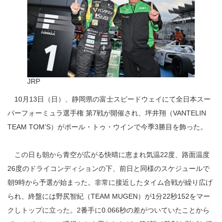
ウ
イ
ン
で
今
季
3
勝
目
を
挙
げ、
堂々
の
ポ
イ
JRP
ン
ト
リ
ー
10月13日（日）、静岡県の富士スピードウェイにて全日本スー
ダ
ー
パーフォーミュラ選手権 第7戦が開催され、坪井翔（VANTELIN
に
は
TEAM TOM’S）がポール・トゥ・ウインで今季3勝目を飾った。
この日も朝から青空が広がる快晴に恵まれ気温22度、路面温度
26度のドライコンディションの下、前日と同様のスケジュールで
朝9時から予選が始まった。非常に接近したタイム合戦が繰り広げ
られ、終盤には野尻智紀（TEAM MUGEN）が1分22秒152をマー
クしトップに立った。2番手に0.066秒の差がついていたことから