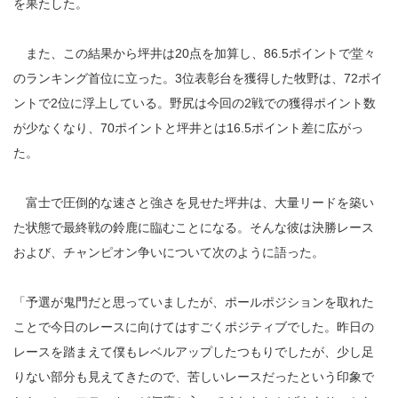
を果たした。
また、この結果から坪井は20点を加算し、86.5ポイントで堂々
のランキング首位に立った。3位表彰台を獲得した牧野は、72ポイ
ントで2位に浮上している。野尻は今回の2戦での獲得ポイント数
が少なくなり、70ポイントと坪井とは16.5ポイント差に広がっ
た。
富士で圧倒的な速さと強さを見せた坪井は、大量リードを築い
た状態で最終戦の鈴鹿に臨むことになる。そんな彼は決勝レース
および、チャンピオン争いについて次のように語った。
「予選が鬼門だと思っていましたが、ポールポジションを取れた
ことで今日のレースに向けてはすごくポジティブでした。昨日の
レースを踏まえて僕もレベルアップしたつもりでしたが、少し足
りない部分も見えてきたので、苦しいレースだったという印象で