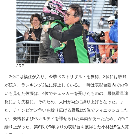
JRP
2位には福住が入り、今季ベストリザルトを獲得。3位には牧野
が続き、ランキング2位に浮上している。一時は表彰台圏内での争
いも見せた佐藤は、4位でチェッカーを受けたものの、最低重量違
反により失格に。そのため、太田が4位に繰り上げとなった。ま
た、チャンピオン争いを繰り広げる野尻は9位でフィニッシュした
が、失格およびペナルティを課せられた車両があったため、7位に
繰り上がった。第6戦で5年ぶりの表彰台を獲得した小林は5位入賞