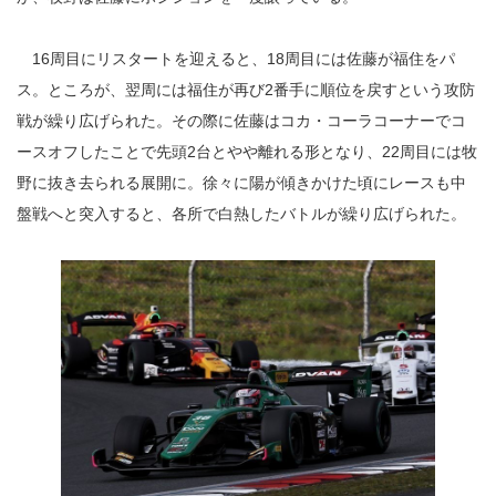
16周目にリスタートを迎えると、18周目には佐藤が福住をパ
ス。ところが、翌周には福住が再び2番手に順位を戻すという攻防
戦が繰り広げられた。その際に佐藤はコカ・コーラコーナーでコ
ースオフしたことで先頭2台とやや離れる形となり、22周目には牧
野に抜き去られる展開に。徐々に陽が傾きかけた頃にレースも中
盤戦へと突入すると、各所で白熱したバトルが繰り広げられた。