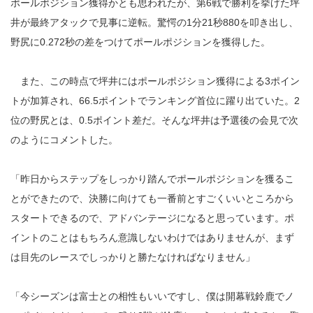
ポールポジション獲得かとも思われたが、第6戦で勝利を挙げた坪
井が最終アタックで見事に逆転。驚愕の1分21秒880を叩き出し、
野尻に0.272秒の差をつけてポールポジションを獲得した。
また、この時点で坪井にはポールポジション獲得による3ポイン
トが加算され、66.5ポイントでランキング首位に躍り出ていた。2
位の野尻とは、0.5ポイント差だ。そんな坪井は予選後の会見で次
のようにコメントした。
「昨日からステップをしっかり踏んでポールポジションを獲るこ
とができたので、決勝に向けても一番前とすごくいいところから
スタートできるので、アドバンテージになると思っています。ポ
イントのことはもちろん意識しないわけではありませんが、まず
は目先のレースでしっかりと勝たなければなりません」
「今シーズンは富士との相性もいいですし、僕は開幕戦鈴鹿でノ