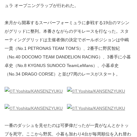
ュラ オープニングラップが行われた。
来月から開幕するスーパーフォーミュラに参戦する19台のマシン
がグリッドに整列。本番さながらのデモレースを行なった。スタ
ーティンググリッドは主催者側の決定でポールポジションは中嶋
一貴（No.1 PETRONAS TEAM TOM’S）、2番手に野尻智紀
（No.40 DOCOMO TEAM DANDELION RACING）、3番手に小暮
卓史（No.8 KYGNUS SUNOCO TeamLeMans）、小暮卓史
（No.34 DRAGO CORSE）と並び7周のレースがスタート。
一番のダッシュを見せたのは可夢偉だったが一貴がなんとかトッ
プを死守。ここから野尻、小暮も加わり4台が毎周順位を入れ替わ