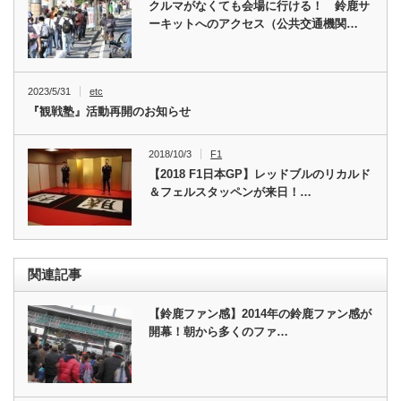
クルマがなくても会場に行ける！ 鈴鹿サ
ーキットへのアクセス（公共交通機関…
2023/5/31
etc
『観戦塾』活動再開のお知らせ
2018/10/3
F1
【2018 F1日本GP】レッドブルのリカルド
＆フェルスタッペンが来日！…
関連記事
【鈴鹿ファン感】2014年の鈴鹿ファン感が
開幕！朝から多くのファ…