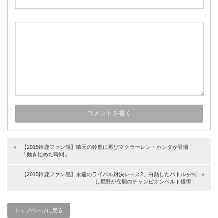
【2015鈴鹿ファン感】晴天の鈴鹿に再びマクラーレン・ホンダが登場！
「動き始めた時間」
【2015鈴鹿ファン感】永遠のライバル対決レース2、白熱したバトルを制
し星野が念願のチャンピオンベルト獲得！
トップページに戻る