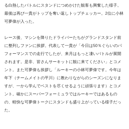
る白熱したバトルにスタンドにつめかけた観客も興奮した様子。
最後は再び一貴がトップを奪い返しトップチェッカー。2位に小林
可夢偉が入った。
レース後、マシンを降りたドライバーたちがグランドスタンド前
に整列しファンに挨拶。代表して一貴が「今日は50％ぐらいのパ
フォーマンスでの走行でしたが、来月はもっと凄いバトルが展開
されます。是非、皆さんサーキットに観に来てください」とコメ
ント。また可夢偉も挨拶し「ルーキーの小林可夢偉です。今年は
年下（チームメイトの平川）に教わりながらのシーズンになりま
すが、一から学んでベストを尽くせるように頑張ります）とコメ
ント。確かにスーパーフォーミュラではルーキーではあるもの
の、軽快な可夢偉トークにスタンドも盛り上がっている様子だっ
た。