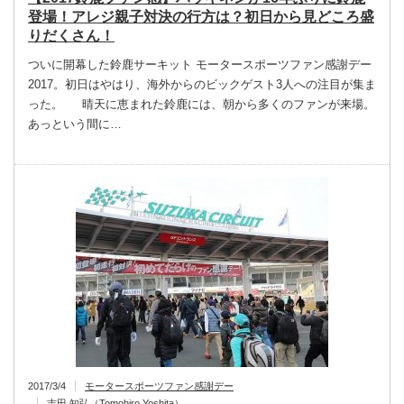
登場！アレジ親子対決の行方は？初日から見どころ盛
りだくさん！
ついに開幕した鈴鹿サーキット モータースポーツファン感謝デー
2017。初日はやはり、海外からのビックゲスト3人への注目が集ま
った。 晴天に恵まれた鈴鹿には、朝から多くのファンが来場。
あっという間に…
2017/3/4
モータースポーツファン感謝デー
吉田 知弘（Tomohiro Yoshita）