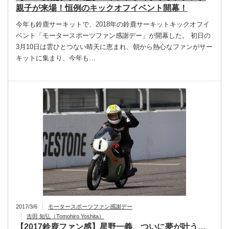
親子が来場！恒例のキックオフイベント開幕！
今年も鈴鹿サーキットで、2018年の鈴鹿サーキットキックオフイ
ベント「モータースポーツファン感謝デー」が開幕した。 初日の
3月10日は雲ひとつない晴天に恵まれ、朝から熱心なファンがサー
キットに集まり、今年も…
2017/3/6
モータースポーツファン感謝デー
吉田 知弘（Tomohiro Yoshita）
【2017鈴鹿ファン感】星野一義、ついに夢が叶う…