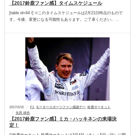
【2017鈴鹿ファン感】タイムスケジュール
[table id=64 /] ※このタイムスケジュールは2月21日時点のもので
す。今後、変更になる可能性もあります。ご了承ください。…
2017/2/15
F1
,
モータースポーツファン感謝デー
,
鈴鹿サーキット
矢田 靖也
【2017鈴鹿ファン感】ミカ・ハッキネンの来場決
定！
©︎鈴鹿サーキット 鈴鹿サーキットは3月4日（土）・5日（日）に開