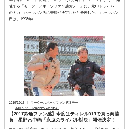
催する「モータースポーツファン感謝デー」に、元F1ドライバー
のミカ・ハッキネン氏の来場が決定したと発表した。 ハッキネン
氏は、1998年に…
2016/12/16
モータースポーツファン感謝デー
吉田 知弘（Tomohiro Yoshita）
【2017鈴鹿ファン感】今度はティレル019で真っ向勝
負！星野vs中嶋「永遠のライバル対決」開催決定！