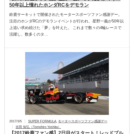
50年以上憧れたホンダRCをデモラン
鈴鹿サーキットで開催されたモータースポーツファン感謝デー。
注目のホンダRCのデモランイベントが行われ、星野一義が50年以
上追い求め続けた「夢」を叶えた。 これまで数々の4輪レースで
活躍し、数多くのタ…
2017/3/5
SUPER FORMULA
,
モータースポーツファン感謝デー
吉田 知弘（Tomohiro Yoshita）
【2017鈴鹿ファン感】2日目がスタート！レッドブル