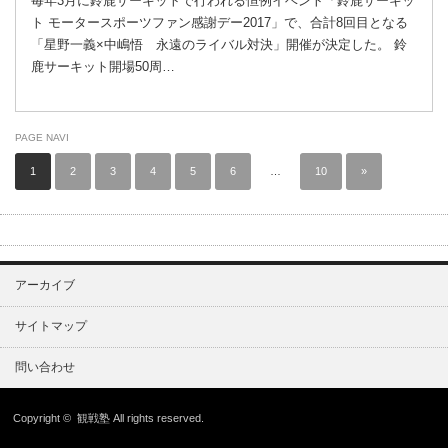
毎年3月に鈴鹿サーキットで行われる恒例イベント「鈴鹿サーキッ
ト モータースポーツファン感謝デー2017」で、合計8回目となる
「星野一義×中嶋悟 永遠のライバル対決」開催が決定した。 鈴
鹿サーキット開場50周…
PAGE NAVI
1
2
3
4
5
6
…
10
»
アーカイブ
サイトマップ
問い合わせ
Copyright ©
観戦塾
All rights reserved.