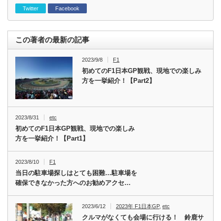
Twitter
Facebook
この著者の最新の記事
2023/9/8
F1
初めてのF1日本GP観戦、現地での楽しみ
方を一挙紹介！【Part2】
2023/8/31
etc
初めてのF1日本GP観戦、現地での楽しみ
方を一挙紹介！【Part1】
2023/8/10
F1
当日の駐車場探しはとても困難…駐車場を
確保できなかった方へのお勧めアクセ…
2023/6/12
2023年 F1日本GP
,
etc
クルマがなくても会場に行ける！ 鈴鹿サ