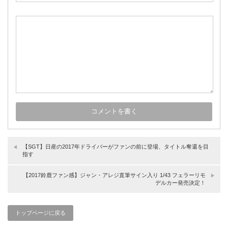
【SGT】日産の2017年ドライバーがファンの前に登場、タイトル奪還を目
指す
【2017鈴鹿ファン感】ジャン・アレジ直筆サイン入り 1/43 フェラーリモ
デルカー発売決定！
トップページに戻る