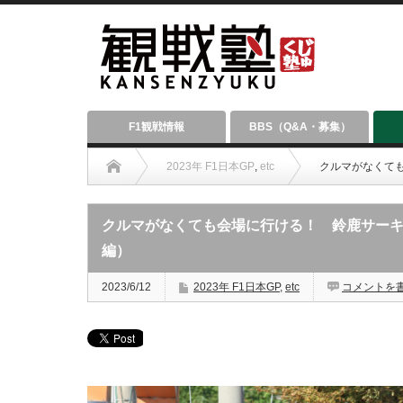
F1観戦情報
BBS（Q&A・募集）
2023年 F1日本GP
,
etc
クルマがなくて
クルマがなくても会場に行ける！ 鈴鹿サー
編）
2023/6/12
2023年 F1日本GP
,
etc
コメントを