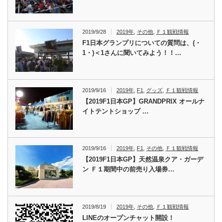
2019/9/28
2019年
,
その他
,
Ｆ１観戦情報
F1日本グランプリについての質問は、(・
1・)＜1さんに聞いてみよう！！…
2019/9/16
2019年
,
F1
,
グッズ
,
Ｆ１観戦情報
【2019F1日本GP】GRANDPRIX オールナ
イトテントショップ …
2019/9/16
2019年
,
F1
,
その他
,
Ｆ１観戦情報
【2019F1日本GP】天然温泉クア・ガーデ
ン Ｆ１期間中の前売り入場券…
2019/8/19
2019年
,
その他
,
Ｆ１観戦情報
LINEのオープンチャット開設！