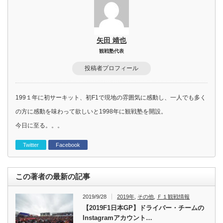
矢田 靖也
観戦塾代表
投稿者プロフィール
199１年に初サーキット、初F1で現地の雰囲気に感動し、一人でも多く
の方に感動を味わって欲しいと1998年に観戦塾を開設。
今日に至る。。。
Twitter
Facebook
この著者の最新の記事
2019/9/28
2019年
,
その他
,
Ｆ１観戦情報
【2019F1日本GP】ドライバー・チームの
Instagramアカウント…