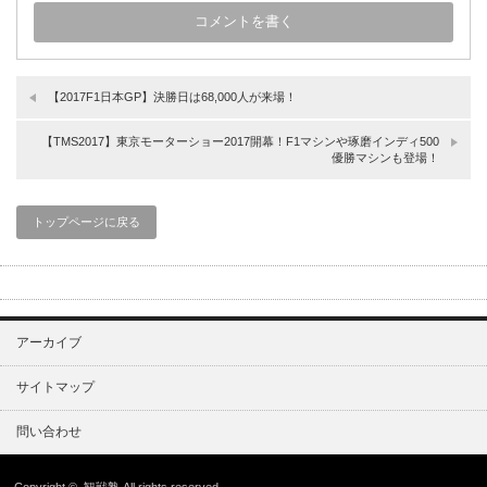
【2017F1日本GP】決勝日は68,000人が来場！
【TMS2017】東京モーターショー2017開幕！F1マシンや琢磨インディ500
優勝マシンも登場！
トップページに戻る
アーカイブ
サイトマップ
問い合わせ
Copyright ©
観戦塾
All rights reserved.