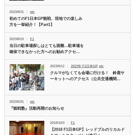
2023/8/31
etc
初めてのF1日本GP観戦、現地での楽しみ
方を一挙紹介！【Part1】
2023/8/10
F1
当日の駐車場探しはとても困難…駐車場を
確保できなかった方へのお勧めアクセ…
2023/6/12
2023年 F1日本GP
,
etc
クルマがなくても会場に行ける！ 鈴鹿サ
ーキットへのアクセス（公共交通機関…
2023/5/31
etc
『観戦塾』活動再開のお知らせ
2018/10/3
F1
【2018 F1日本GP】レッドブルのリカルド