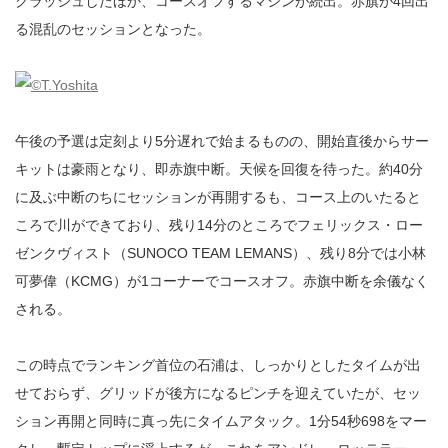
クラッシュしたほか、コースオフするマシンが続出。赤旗が4回出
る混乱のセッションとなった。
午後の予選は定刻より5分遅れで始まるものの、開始直後からサー
キットは豪雨となり、即赤旗中断。天候を回復を待った。約40分
に及ぶ中断のちにセッションが再開するも、コース上のいたると
ころで川ができており、残り14分のところでフェリックス・ロー
ゼンクヴィスト（SUNOCO TEAM LEMANS）、残り8分では小林
可夢偉（KCMG）が1コーナーでコースオフ。赤旗中断を余儀なく
される。
この時点でランキング首位の石浦は、しっかりとしたタイムが出
せておらず、グリッドが後方になるピンチを迎えていたが、セッ
ション再開と同時に真っ先にタイムアタック。1分54秒698をマー