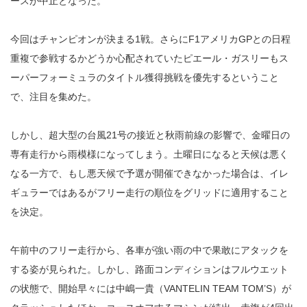
ースが中止となった。
今回はチャンピオンが決まる1戦。さらにF1アメリカGPとの日程
重複で参戦するかどうか心配されていたピエール・ガスリーもス
ーパーフォーミュラのタイトル獲得挑戦を優先するということ
で、注目を集めた。
しかし、超大型の台風21号の接近と秋雨前線の影響で、金曜日の
専有走行から雨模様になってしまう。土曜日になると天候は悪く
なる一方で、もし悪天候で予選が開催できなかった場合は、イレ
ギュラーではあるがフリー走行の順位をグリッドに適用すること
を決定。
午前中のフリー走行から、各車が強い雨の中で果敢にアタックを
する姿が見られた。しかし、路面コンディションはフルウエット
の状態で、開始早々には中嶋一貴（VANTELIN TEAM TOM’S）が