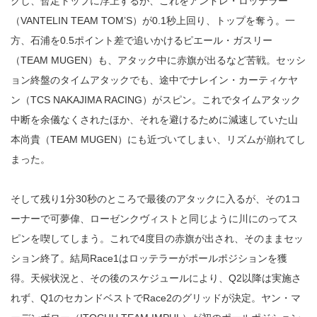
クし、暫定トップに浮上するが、これをアンドレ・ロッテラー
（VANTELIN TEAM TOM’S）が0.1秒上回り、トップを奪う。一
方、石浦を0.5ポイント差で追いかけるピエール・ガスリー
（TEAM MUGEN）も、アタック中に赤旗が出るなど苦戦。セッシ
ョン終盤のタイムアタックでも、途中でナレイン・カーティケヤ
ン（TCS NAKAJIMA RACING）がスピン。これでタイムアタック
中断を余儀なくされたほか、それを避けるために減速していた山
本尚貴（TEAM MUGEN）にも近づいてしまい、リズムが崩れてし
まった。
そして残り1分30秒のところで最後のアタックに入るが、その1コ
ーナーで可夢偉、ローゼンクヴィストと同じように川にのってス
ピンを喫してしまう。これで4度目の赤旗が出され、そのままセッ
ション終了。結局Race1はロッテラーがポールポジションを獲
得。天候状況と、その後のスケジュールにより、Q2以降は実施さ
れず、Q1のセカンドベストでRace2のグリッドが決定。ヤン・マ