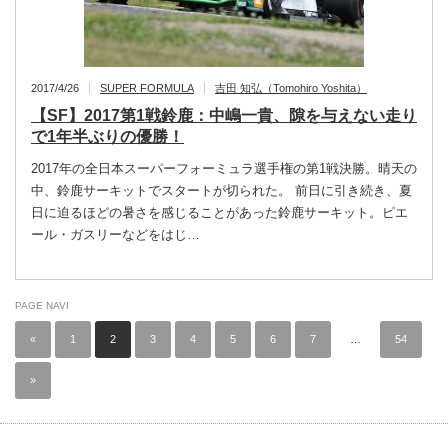
2017/4/26
SUPER FORMULA
吉田 知弘（Tomohiro Yoshita）
【SF】2017第1戦鈴鹿：中嶋一貴、隙を与えない走り
で1年半ぶりの優勝！
2017年の全日本スーパーフォーミュラ選手権の第1戦決勝。晴天の
中、鈴鹿サーキットでスタートが切られた。 前日に引き続き、夏
日に迫るほどの暑さを感じることがあった鈴鹿サーキット。ピエ
ール・ガスリーなどをはじ…
PAGE NAVI
«
1
2
3
4
5
6
7
…
54
»