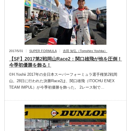
2017/5/31
SUPER FORMULA
吉田 知弘（Tomohiro Yoshita）
【SF】2017第2戦岡山Race2：関口雄飛が他を圧倒！
今季初優勝を飾る！
©︎H.Yoshii 2017年の全日本スーパーフォーミュラ選手権第2戦岡
山。28日に行われた決勝Race2は、関口雄飛（ITOCHU ENEX
TEAM IMPUL）が今季初優勝を飾った。 2レース制で…