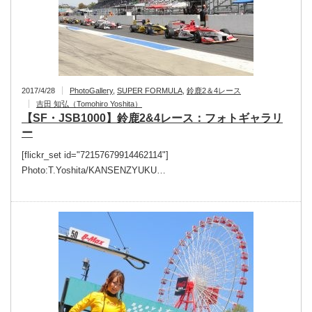
2017/4/28
PhotoGallery
,
SUPER FORMULA
,
鈴鹿2＆4レース
吉田 知弘（Tomohiro Yoshita）
【SF・JSB1000】鈴鹿2&4レース：フォトギャラリ
ー
[flickr_set id="72157679914462114"]
Photo:T.Yoshita/KANSENZYUKU…