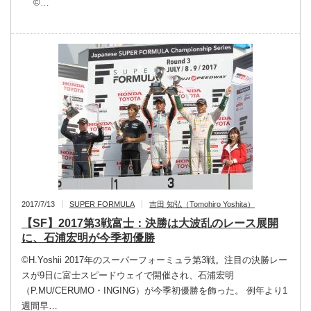
©…
2017/7/13
SUPER FORMULA
吉田 知弘（Tomohiro Yoshita）
【SF】2017第3戦富士：決勝は大波乱のレース展開
に、石浦宏明が今季初優勝
©︎H.Yoshii 2017年のスーパーフォーミュラ第3戦。注目の決勝レー
スが9日に富士スピードウェイで開催され、石浦宏明
（P.MU/CERUMO・INGING）が今季初優勝を飾った。 例年より1
週間早…