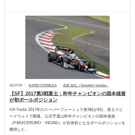
2017/7/9
SUPER FORMULA
吉田 知弘（Tomohiro Yoshita）
【SF】2017第3戦富士：昨年チャンピオンの国本雄資
が初ポールポジション
©︎H.Yoshii 2017年のスーパーフォーミュラ第3戦が8日、富士スピ
ードウェイで開幕。公式予選は昨年チャンピオンの国本雄資
（P.MU/CERUMO・INGING）が自身初となるポールポジションを
獲得した…