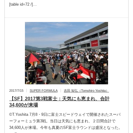
[table id=72 /]…
2017/7/15
SUPER FORMULA
吉田 知弘（Tomohiro Yoshita）
【SF】2017第3戦富士：天気にも恵まれ、合計
34,600が来場
©T.Yoshita 7月8・9日に富士スピードウェイで開催されたスーパ
ーフォーミュラ第3戦。当日は天気にも恵まれ、２日間合計で
34,600人が来場。今年も真夏のSF富士ラウンドは盛況となった。