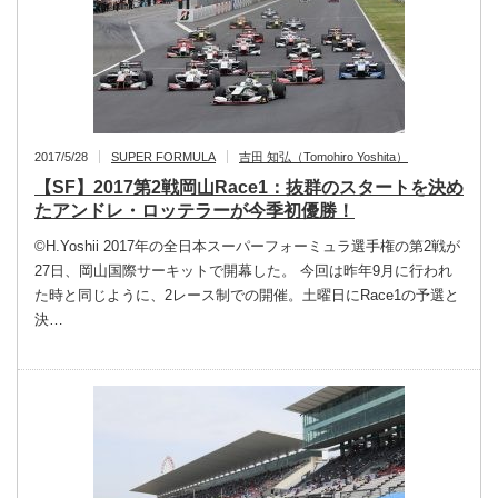
2017/5/28
SUPER FORMULA
吉田 知弘（Tomohiro Yoshita）
【SF】2017第2戦岡山Race1：抜群のスタートを決め
たアンドレ・ロッテラーが今季初優勝！
©︎H.Yoshii 2017年の全日本スーパーフォーミュラ選手権の第2戦が
27日、岡山国際サーキットで開幕した。 今回は昨年9月に行われ
た時と同じように、2レース制での開催。土曜日にRace1の予選と
決…