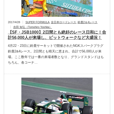
2017/4/28
SUPER FORMULA
,
全日本ロードレース
,
鈴鹿2＆4レース
吉田 知弘（Tomohiro Yoshita）
【SF・JSB1000】2日間とも絶好のレース日和に！合
計56,000人が来場し、ピットウォークなど大盛況！
4月22・23日に鈴鹿サーキットで開催されたNGKスパークプラグ
鈴鹿2&4レース。2日間とも晴天に恵まれ、合計で56,000人が来
場。ここ数年では一番の来場者数となり、グランドスタンドはも
ちろん、各コーナ…