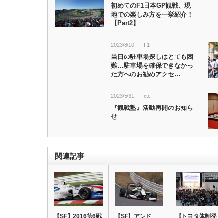
初めてのF1日本GP観戦、現
地での楽しみ方を一挙紹介！
【Part2】
2023/8/10
F1
当日の駐車場探しはとても困
難…駐車場を確保できなかっ
た方へのお勧めアクセ…
2023/5/31
etc
『観戦塾』活動再開のお知ら
せ
関連記事
【SF】2016第6戦
【SF】アンド
【トヨタ体制発