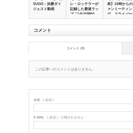
SUGO：決勝ダイ
レ・ロッテラーが
表】16時から
ジェスト動画
記録した最速ラッ
ァンミーティン
プ「1分35秒65…
グ、ドライバー
も…
コメント
コメント (0)
この記事へのコメントはありません。
名前
( 必須 )
E-MAIL
( 必須 ) - 公開されません -