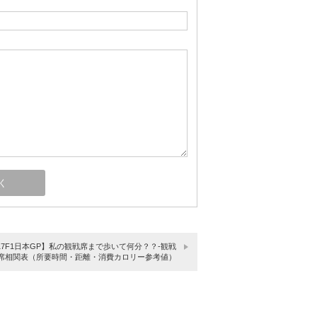
017F1日本GP】私の観戦席まで歩いて何分？？-観戦
席相関表（所要時間・距離・消費カロリー参考値）