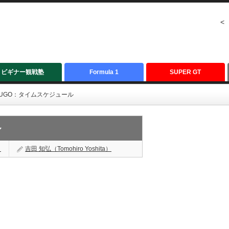
<
ビギナー観戦塾
Formula 1
SUPER GT
戦SUGO：タイムスケジュール
ル
く
吉田 知弘（Tomohiro Yoshita）