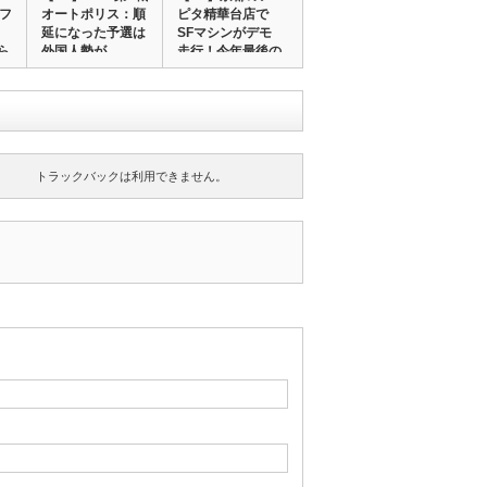
のフ
オートポリス：順
ピタ精華台店で
延になった予選は
SFマシンがデモ
ら
外国人勢が…
走行！今年最後の
ス…
トラックバックは利用できません。