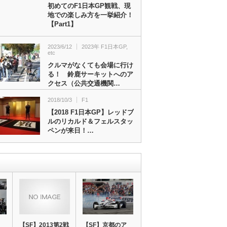
初めてのF1日本GP観戦、現
地での楽しみ方を一挙紹介！
【Part1】
2023/6/12
2023年 F1日本GP
,
etc
クルマがなくても会場に行け
る！ 鈴鹿サーキットへのア
クセス（公共交通機関…
2018/10/3
F1
【2018 F1日本GP】レッドブ
ルのリカルド＆フェルスタッ
ペンが来日！…
【SF】2013第2戦
【SF】京都のア