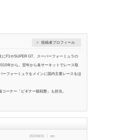
投稿者プロフィール
F1やSUPER GT、スーパーフォーミュラの
010年から。翌年から各サーキットでレース取
スーパーフォーミュラをメインに国内主要レースをほ
報コーナー「ビギナー観戦塾」も担当。
2023/8/31
etc