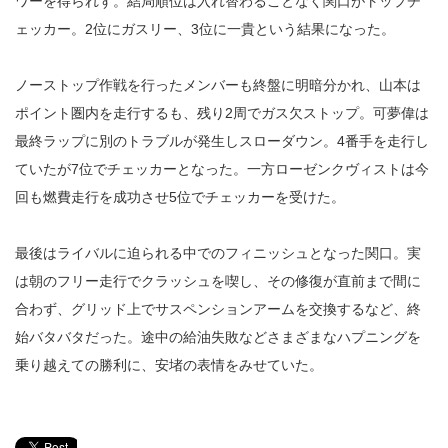
ワーを得られず。結局順位は入れ替わることなく関口がトップチ
ェッカー。2位にガスリー、3位に一貴という結果になった。
ノーストップ作戦を行ったメンバーも終盤に明暗分かれ、山本は
ポイント圏内を走行するも、残り2周でガス欠ストップ。可夢偉は
最終ラップに別のトラブルが発生しスローダウン。4番手を走行し
ていたが7位でチェッカーとなった。一方ローゼンクヴィストは今
回も燃費走行を成功させ5位でチェッカーを受けた。
最後はライバルに迫られる中でのフィニッシュとなった関口。実
は朝のフリー走行でクラッシュを喫し、その修復が直前まで間に
合わず、グリッド上でサスペンションアームを交換するなど、終
始バタバタだった。途中の給油失敗などさまざまなハプニングを
乗り越えての勝利に、安堵の表情をみせていた。