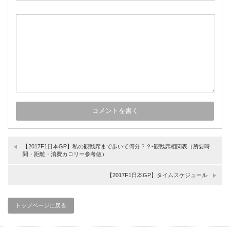
【2017F1日本GP】私の観戦席まで歩いて何分？？-観戦席相関表（所要時
間・距離・消費カロリー参考値）
【2017F1日本GP】タイムスケジュール
トップページに戻る