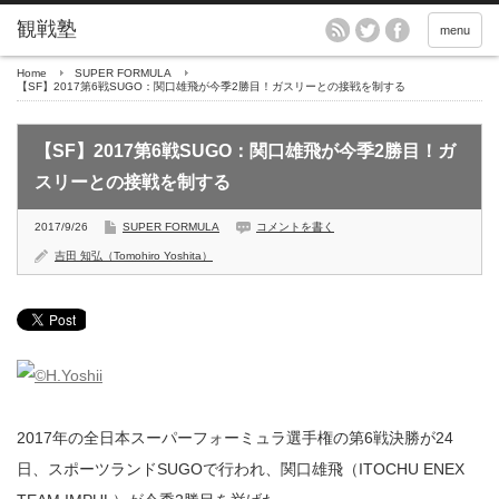
menu
Home
SUPER FORMULA
【SF】2017第6戦SUGO：関口雄飛が今季2勝目！ガスリーとの接戦を制する
【SF】2017第6戦SUGO：関口雄飛が今季2勝目！ガ
スリーとの接戦を制する
2017/9/26
SUPER FORMULA
コメントを書く
吉田 知弘（Tomohiro Yoshita）
2017年の全日本スーパーフォーミュラ選手権の第6戦決勝が24
日、スポーツランドSUGOで行われ、関口雄飛（ITOCHU ENEX