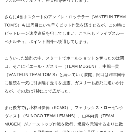
ブスルーペナルティ。勝負権を失ってしまう。
さらに4番手スタートのアンドレ・ロッテラー（VANTELIN TEAM
TOM’S）も12周目にいち早くピット作業を済ませるが、この時に
ピットレーン速度違反を犯してしまい、こちらもドライブスルー
ペナルティ。ポイント圏外へ後退してしまう。
こういった波乱の中、スタートでホールショットを奪ったのは関
口。そこにピエール・ガスリー（TEAM MUGEN）、中嶋一貴
（VANTELIN TEAM TOM’S）と続いていく展開。関口は昨年同様
に後続を一気に引き離す走りを披露。ガスリーも必死に追いかけ
るが、その差は7秒にまで広がった。
また後方では小林可夢偉（KCMG）、フェリックス・ローゼンク
ヴィスト（SUNOCO TEAM LEMANS）、山本尚貴（TEAM
MUGEN）がノーストップ作戦を敢行。燃費を意識する走りに徹