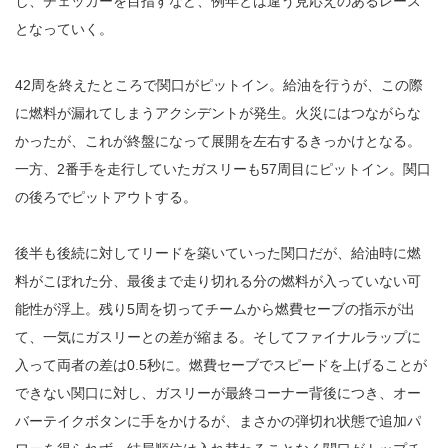
し、チェッカーを目指すなど、例年とは違う見応えのあるレース
となっていく。
42周を終えたところで関口がピットイン。給油を行うが、この際
に燃料が漏れてしまうアクシデントが発生。火災にはつながらな
かったが、これが終盤になって展開を左右するきっかけとなる。
一方、2番手を走行していたガスリーも57周目にピットイン。関口
の後ろでピットアウトする。
後半も後続に対してリードを築いていった関口だが、給油時に燃
料がこぼれた分、最後まで走り切れる分の燃料が入っていない可
能性が浮上。残り5周を切ってチームから燃費セーブの指示が出
て、一気にガスリーとの差が縮まる。そしてファイナルラップに
入って両者の差は0.5秒に。燃費セーブでスピードを上げることが
できない関口に対し、ガスリーが最終コーナー背後につき、オー
バーテイクボタンに手をかけるが、まさかの弾切れ状態で追加パ