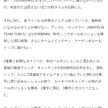
限）。1分05秒080とわずかにコースレコードに届かなかったもの
の、初走行とは思えないほどの好タイムを記録した。
それに対し、各ライバルも区間タイムで上回っていくが、最終的
になかなかタイムが伸びない。アンドレ・ロッテラー（VANTELIN
TEAM TOM’S）は1分05秒089。昨年ここでポールポジションを獲
得した関口雄飛、さらにチームメイトのヤン・マーデンボローも
トップに届かない。
2連勝と好調なガスリーが、初ポールポジションかと思われたが、
最後の最後でニック・キャシディが1分04秒910を叩き出し、逆転
トップ。さらに2周連続でタイムアタックに臨んでいた関口が2番
手に滑り込みセッションが終了。ルーキーのキャシディが初のポ
ールポジションを獲得。2番手に関口、3番手にガスリーとなっ
た。