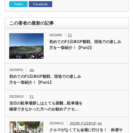
Twitter
Facebook
この著者の最新の記事
2023/9/8
F1
初めてのF1日本GP観戦、現地での楽しみ
方を一挙紹介！【Part2】
2023/8/31
etc
初めてのF1日本GP観戦、現地での楽しみ
方を一挙紹介！【Part1】
2023/8/10
F1
当日の駐車場探しはとても困難…駐車場を
確保できなかった方へのお勧めアクセ…
2023/6/12
2023年 F1日本GP
,
etc
クルマがなくても会場に行ける！ 鈴鹿サ