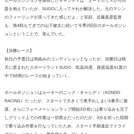
ポールポジションを獲得したキャシディは「オートポリスから問
題を抱えていたが、SUGOに入ってそれが解決した。元のマシン
のフィーリングが戻ってきた感じだよ」と笑顔。近藤真彦監督
も、第4戦もてぎでの山下健太に続いて今季2回目のポールポジシ
ョンということで、喜んでいた。
【決勝レース】
前日の予選日は雨絡みのコンディションとなったが、決勝日は晴
天に恵まれたスポーツランドSUGO。気温26度、路面温度41度の
中で68周のレースが始まっていく。
ポールポジションはルーキーのニック・キャシディ（KONDO
RACING）だったが、スタートで大きくで奥手れしまい5番手に後
退。さらにフォーメーションラップ開始3分前には乗り込みも完了
しグリッド上での作業は一切禁止だったのだが、3分を切った段階
で乗り込み作業を行なっていたため、スタート手順違反でドライ