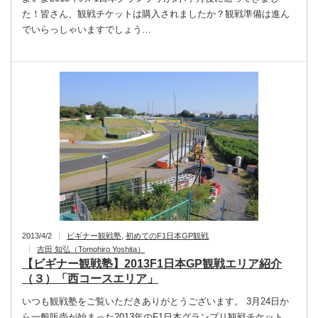
た！皆さん、観戦チケットは購入されましたか？観戦準備は進ん
でいらっしゃいますでしょう…
2013/4/2
ビギナー観戦塾
,
初めてのF1日本GP観戦
吉田 知弘（Tomohiro Yoshita）
【ビギナー観戦塾】2013F1日本GP観戦エリア紹介
（３）「西コースエリア」
いつも観戦塾をご覧いただきありがとうございます。 3月24日か
ら一般販売が始まった2013年のF1日本グランプリ観戦チケット。