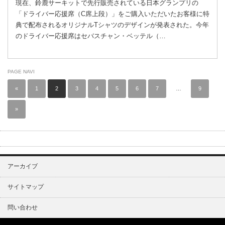
現在、鈴鹿サーキットで先行販売されている日本グランプリの
「ドライバー応援席（C席上段）」をご購入いただいたお客様に特
典で配布されるオリジナルTシャツのデザインが発表された。今年
のドライバー応援席はセバスチャン・ベッテル（…
PAGE NAVI
«
1
2
3
4
5
6
7
…
9
»
アーカイブ
サイトマップ
問い合わせ