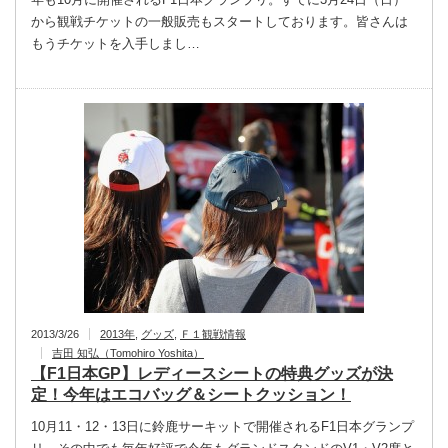
から観戦チケットの一般販売もスタートしております。皆さんは
もうチケットを入手しまし…
2013/3/26
2013年
,
グッズ
,
Ｆ１観戦情報
吉田 知弘（Tomohiro Yoshita）
【F1日本GP】レディースシートの特典グッズが決
定！今年はエコバッグ＆シートクッション！
10月11・12・13日に鈴鹿サーキットで開催されるF1日本グランプ