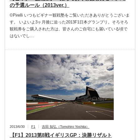
の予選ルール（2013ver.）
©Pirelli いつもビギナー観戦塾をご覧いただきありがとうございま
す。 いよいよ3ヶ月後に迫った2013F1日本グランプリ。そろそろ
観戦券をご購入された方は、皆さんのご自宅にも届いている頃で
はないでし…
2013/6/30
F1
吉田 知弘（Tomohiro Yoshita）
【F1】2013第8戦イギリスGP：決勝リザルト