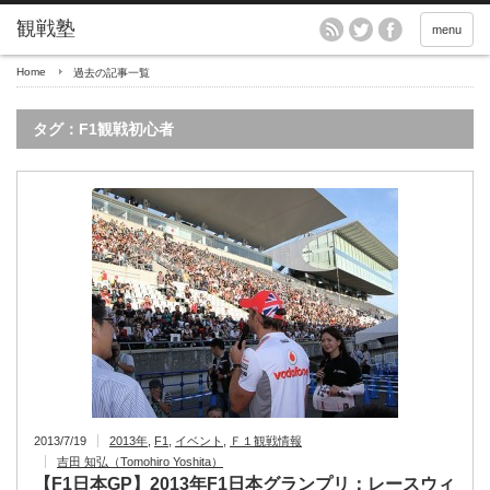
menu
Home
過去の記事一覧
タグ：F1観戦初心者
2013/7/19
2013年
,
F1
,
イベント
,
Ｆ１観戦情報
吉田 知弘（Tomohiro Yoshita）
【F1日本GP】2013年F1日本グランプリ：レースウィ