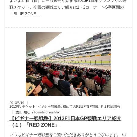
よいよ24日（日）に一般販売が始まる2013F1日本グランプリの観
戦チケット。今回の観戦エリア紹介は1・2コーナー〜S字区間の
「BLUE ZONE…
2013/3/19
2013年
,
チケット
,
ビギナー観戦塾
,
初めてのF1日本GP観戦
,
Ｆ１観戦情報
吉田 知弘（Tomohiro Yoshita）
【ビギナー観戦塾】2013F1日本GP観戦エリア紹介
（１）「RED ZONE」
いつもビギナー観戦塾をご覧いただきありがとうございます。 い