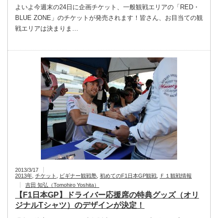
よいよ今週末の24日に企画チケット、一般観戦エリアの「RED・
BLUE ZONE」のチケットが発売されます！皆さん、お目当ての観
戦エリアは決まりま…
2013/3/17
2013年
,
チケット
,
ビギナー観戦塾
,
初めてのF1日本GP観戦
,
Ｆ１観戦情報
吉田 知弘（Tomohiro Yoshita）
【F1日本GP】ドライバー応援席の特典グッズ（オリ
ジナルTシャツ）のデザインが決定！