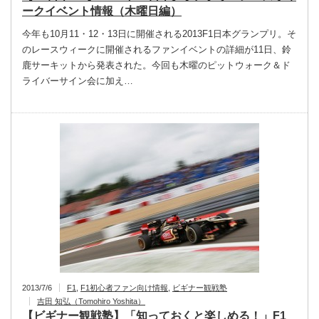
ークイベント情報（木曜日編）
今年も10月11・12・13日に開催される2013F1日本グランプリ。そ
のレースウィークに開催されるファンイベントの詳細が11日、鈴
鹿サーキットから発表された。今回も木曜のピットウォーク＆ド
ライバーサイン会に加え…
2013/7/6
F1
,
F1初心者ファン向け情報
,
ビギナー観戦塾
吉田 知弘（Tomohiro Yoshita）
【ビギナー観戦塾】「知っておくと楽しめる！」F1