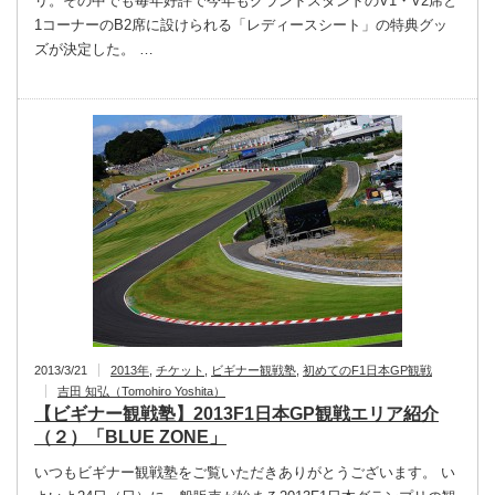
リ。その中でも毎年好評で今年もグランドスタンドのV1・V2席と
1コーナーのB2席に設けられる「レディースシート」の特典グッ
ズが決定した。 …
2013/3/21
2013年
,
チケット
,
ビギナー観戦塾
,
初めてのF1日本GP観戦
吉田 知弘（Tomohiro Yoshita）
【ビギナー観戦塾】2013F1日本GP観戦エリア紹介
（２）「BLUE ZONE」
いつもビギナー観戦塾をご覧いただきありがとうございます。 い