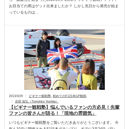
お目当ての席はゲット出来ましたか？ しかし先日から発売が始ま
っているものは…
2013/3/29
ビギナー観戦塾
,
初めてのF1日本GP観戦
吉田 知弘（Tomohiro Yoshita）
【ビギナー観戦塾】悩んでいるファンの方必見！先輩
ファンの皆さんが語る！「現地の雰囲気」
いつもビギナー観戦塾をご覧いただきありがとうございます。 今
年も10月に開催されるF1日本グランプリ。すでに3月24日（日）