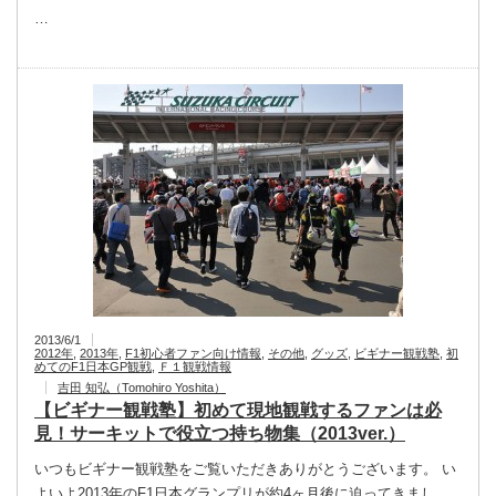
…
2013/6/1
2012年
,
2013年
,
F1初心者ファン向け情報
,
その他
,
グッズ
,
ビギナー観戦塾
,
初
めてのF1日本GP観戦
,
Ｆ１観戦情報
吉田 知弘（Tomohiro Yoshita）
【ビギナー観戦塾】初めて現地観戦するファンは必
見！サーキットで役立つ持ち物集（2013ver.）
いつもビギナー観戦塾をご覧いただきありがとうございます。 い
よいよ2013年のF1日本グランプリが約4ヶ月後に迫ってきまし