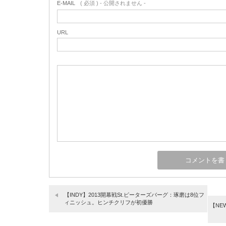
E-MAIL
( 必須 ) - 公開されません -
URL
【INDY】2013開幕戦St.ピーターズバーグ：琢磨は8位フ
ィニッシュ。ヒンチクリフが初優勝
【NEW