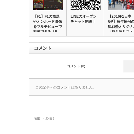
【F1】F1の放送
LINEのオープン
【2016F1日本
やオンボード映像
チャット開設！
GP】毎年恒例
をマルチビューで
観戦塾オリジナ
視聴できる「F…
「持ち物リスト
コメント
コメント (0)
この記事へのコメントはありません。
名前
( 必須 )