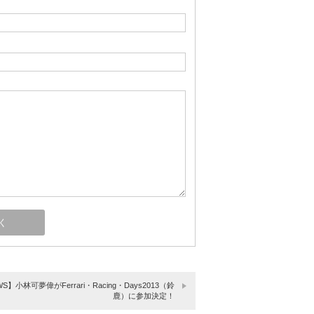
S】小林可夢偉がFerrari・Racing・Days2013（鈴
鹿）に参加決定！