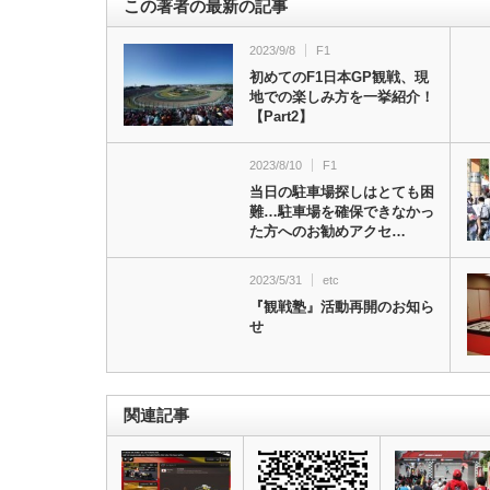
この著者の最新の記事
2023/9/8
F1
初めてのF1日本GP観戦、現
地での楽しみ方を一挙紹介！
【Part2】
2023/8/10
F1
当日の駐車場探しはとても困
難…駐車場を確保できなかっ
た方へのお勧めアクセ…
2023/5/31
etc
『観戦塾』活動再開のお知ら
せ
関連記事