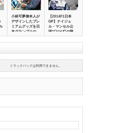
小林可夢偉本人が
【2014F1日本
の
デザインしたプレ
GP】ナイジェ
ル
ミアムグッズを日
ル・マンセル公
…
本グランプリの
認“口ひげ”の限
会…
定…
トラックバックは利用できません。