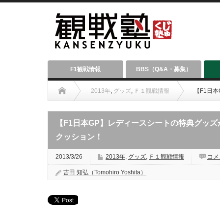
F1観戦情報
BBS（Q&A・募集）
2013年
,
グッズ
,
Ｆ１観戦情報
【F1日
【F1日本GP】レディースシートの特典グッ
クッション！
2013/3/26
2013年
,
グッズ
,
Ｆ１観戦情報
コメ
吉田 知弘（Tomohiro Yoshita）