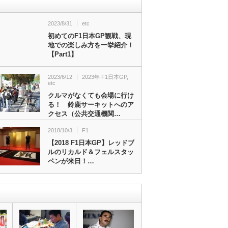
2023/8/31
etc
初めてのF1日本GP観戦、現
地での楽しみ方を一挙紹介！
【Part1】
2023/6/12
2023年 F1日本GP
,
etc
クルマがなくても会場に行け
る！ 鈴鹿サーキットへのア
クセス（公共交通機関…
2018/10/3
F1
【2018 F1日本GP】レッドブ
ルのリカルド＆フェルスタッ
ペンが来日！…