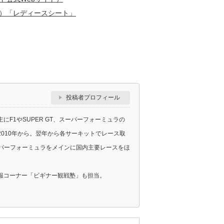
１）「レディースシート」
投稿者プロフィール
F1やSUPER GT、スーパーフォーミュラの
010年から。翌年から各サーキットでレース取
スーパーフォーミュラをメインに国内主要レースをほ
報コーナー「ビギナー観戦塾」も担当。