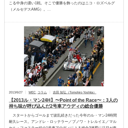
こる中身の濃い1戦。そこで優勝を飾ったのはニコ・ロズベルグ
（メルセデスAMG）。…
2013/6/27
WEC
,
コラム
吉田 知弘（Tomohiro Yoshita）
【2013ル・マン24H】〜Point of the Race〜：3人の
持ち味が呼び込んだ2号車アウディの総合優勝
スタートからゴールまで波乱続きだった今年のル・マン24時間
耐久レース。アンドレ・ロッテラー／ブノワ・トレルイエ／マル
セル・ファスラー組の1号車アウディによる総合3連覇に注目が集