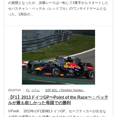
の展開となったが、決勝レースは一転して2番手からスタートした
セバスチャン・ベッテル（レッドブル）のワンサイドゲームとな
った。1周目の…
2013/7/13
F1
,
コラム
吉田 知弘（Tomohiro Yoshita）
【F1】2013ドイツGP〜Point of the Race〜：ベッテ
ルが最も欲しかった母国での勝利
©Pirelli 2013年のF1第9戦ドイツGP。セーフティカーが出るな
ど波乱の展開となった決勝レースはセバスチャン・ベッテル（レ