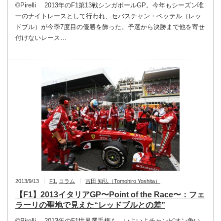
©Pirelli 2013年のF1第13戦シンガポールGP。今年もシーズン唯
一のナイトレースとして行われ、セバスチャン・ベッテル（レッ
ドブル）が今季7度目の優勝を飾った。予選から決勝まで他を寄せ
付けないレース…
2013/9/13
F1
,
コラム
吉田 知弘（Tomohiro Yoshita）
【F1】2013イタリアGP〜Point of the Race〜：フェ
ラーリの聖地で見えた“レッドブルとの差”
©Pirelli 2013年のF1世界選手権も、いよいよチャンピオン争い