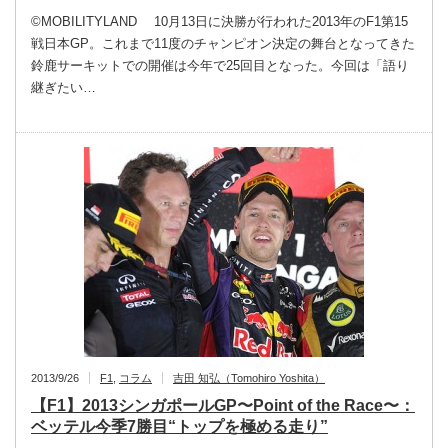
©MOBILITYLAND 10月13日に決勝が行われた2013年のF1第15
戦日本GP。これまで11度のチャンピオン決定の舞台となってきた
鈴鹿サーキットでの開催は今年で25回目となった。今回は「語り
継ぎたい…
2013/9/26
F1
,
コラム
吉田 知弘（Tomohiro Yoshita）
【F1】2013シンガポールGP〜Point of the Race〜：
ベッテル今季7勝目“トップを極める走り”