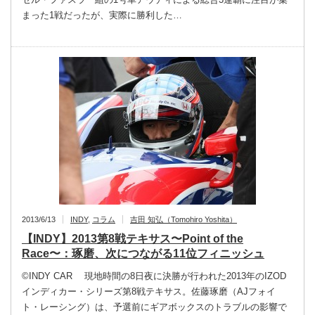
まった1戦だったが、実際に勝利した…
2013/6/13
INDY
,
コラム
吉田 知弘（Tomohiro Yoshita）
【INDY】2013第8戦テキサス〜Point of the
Race〜：琢磨、次につながる11位フィニッシュ
©INDY CAR 現地時間の8日夜に決勝が行われた2013年のIZOD
インディカー・シリーズ第8戦テキサス。佐藤琢磨（AJフォイ
ト・レーシング）は、予選前にギアボックスのトラブルの影響で