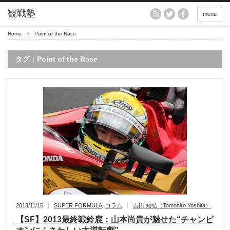
menu
Home
Point of the Race
タグ：Point of the Race
2013/11/15
SUPER FORMULA
,
コラム
吉田 知弘（Tomohiro Yoshita）
【SF】2013最終戦鈴鹿：山本尚貴が魅せた“チャンピ