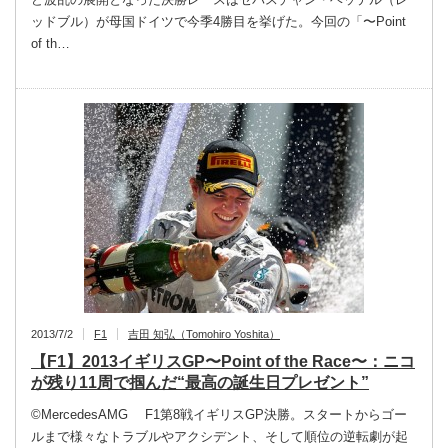
ッドブル）が母国ドイツで今季4勝目を挙げた。今回の「〜Point
of th…
2013/7/2
F1
吉田 知弘（Tomohiro Yoshita）
【F1】2013イギリスGP〜Point of the Race〜：ニコ
が残り11周で掴んだ“最高の誕生日プレゼント”
©MercedesAMG F1第8戦イギリスGP決勝。スタートからゴー
ルまで様々なトラブルやアクシデント、そして順位の逆転劇が起