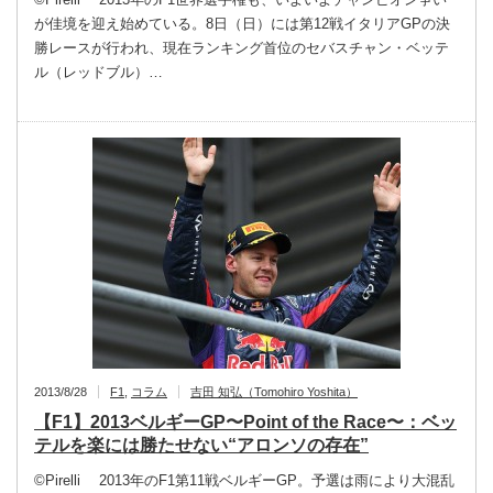
が佳境を迎え始めている。8日（日）には第12戦イタリアGPの決
勝レースが行われ、現在ランキング首位のセバスチャン・ベッテ
ル（レッドブル）…
2013/8/28
F1
,
コラム
吉田 知弘（Tomohiro Yoshita）
【F1】2013ベルギーGP〜Point of the Race〜：ベッ
テルを楽には勝たせない“アロンソの存在”
©Pirelli 2013年のF1第11戦ベルギーGP。予選は雨により大混乱