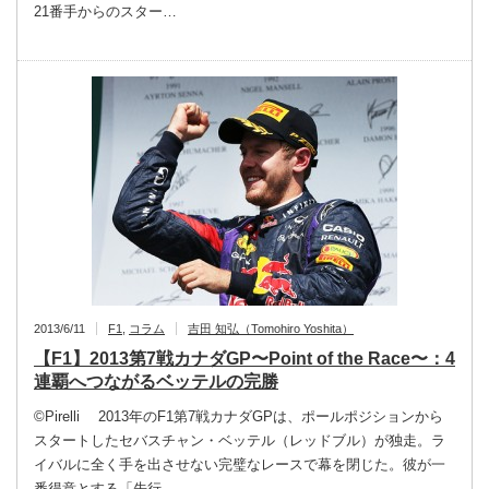
21番手からのスター…
2013/6/11
F1
,
コラム
吉田 知弘（Tomohiro Yoshita）
【F1】2013第7戦カナダGP〜Point of the Race〜：4
連覇へつながるベッテルの完勝
©Pirelli 2013年のF1第7戦カナダGPは、ポールポジションから
スタートしたセバスチャン・ベッテル（レッドブル）が独走。ラ
イバルに全く手を出させない完璧なレースで幕を閉じた。彼が一
番得意とする「先行…