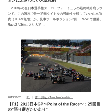
オンにふさわしい大逆転劇”
2013年の全日本選手権スーパーフォーミュラの最終戦鈴鹿ラウ
ンド。この週末で唯一逆転タイトルの可能性を残していた山本尚
貴（TEAM無限）が、見事ポールポジション2回、Race1で優勝、
Race2も3位に入り大逆…
2013/10/23
F1
吉田 知弘（Tomohiro Yoshita）
【F1】2013日本GP〜Point of the Race〜：25回目
の“語り継ぎたい走り”