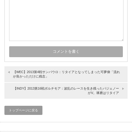
【WEC】2013第4戦サンパウロ：リタイアとなってしまった可夢偉「流れ
が良かっただけに残念」
【INDY】2013第16戦ボルチモア：波乱のレースを生き残ったパジェノー
がV。琢磨はリタイア
トップページに戻る