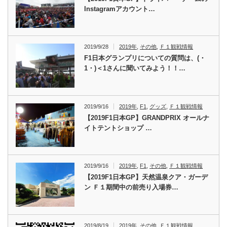
Instagramアカウント…
2019/9/28
2019年
,
その他
,
Ｆ１観戦情報
F1日本グランプリについての質問は、(・
1・)＜1さんに聞いてみよう！！…
2019/9/16
2019年
,
F1
,
グッズ
,
Ｆ１観戦情報
【2019F1日本GP】GRANDPRIX オールナ
イトテントショップ …
2019/9/16
2019年
,
F1
,
その他
,
Ｆ１観戦情報
【2019F1日本GP】天然温泉クア・ガーデ
ン Ｆ１期間中の前売り入場券…
2019/8/19
2019年
,
その他
,
Ｆ１観戦情報