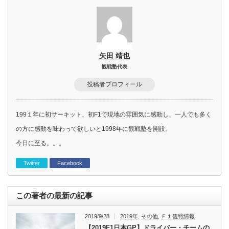
矢田 靖也
観戦塾代表
投稿者プロフィール
199１年に初サーキット、初F1で現地の雰囲気に感動し、一人でも多く
の方に感動を味わって欲しいと1998年に観戦塾を開設。
今日に至る。。。
Twitter
Facebook
この著者の最新の記事
2019/9/28
2019年
,
その他
,
Ｆ１観戦情報
【2019F1日本GP】ドライバー・チームの