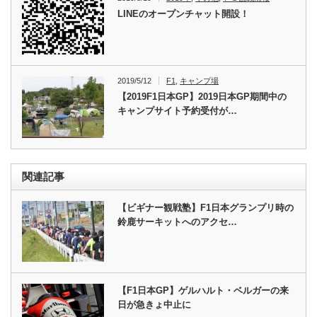
LINEのオープンチャット開設！
2019/5/12
F1
,
キャンプ場
【2019F1日本GP】2019日本GP期間中の
キャンプサイト予約受付が…
関連記事
【ビギナー観戦塾】F1日本グランプリ時の
鈴鹿サーキットへのアクセ…
【F1日本GP】ゲルハルト・ベルガーの来
日が急きょ中止に