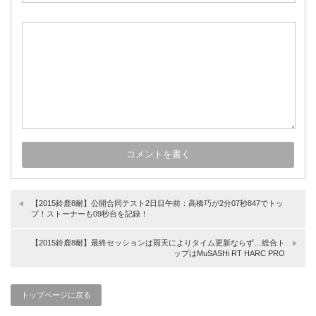
【2015鈴鹿8耐】公開合同テスト2日目午前：高橋巧が2分07秒847でトッ
プ！ストーナーも09秒台を記録！
【2015鈴鹿8耐】最終セッションは雨天によりタイム更新ならず…総合ト
ップはMuSASHi RT HARC PRO
トップページに戻る