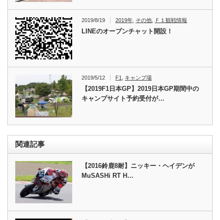
2019/8/19
2019年
,
その他
,
Ｆ１観戦情報
LINEのオープンチャット開設！
2019/5/12
F1
,
キャンプ場
【2019F1日本GP】2019日本GP期間中の
キャンプサイト予約受付が…
関連記事
【2016鈴鹿8耐】ニッキー・ヘイデンが
MuSASHi RT H…