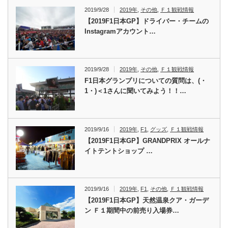
2019/9/28
2019年
,
その他
,
Ｆ１観戦情報
【2019F1日本GP】ドライバー・チームの
Instagramアカウント…
2019/9/28
2019年
,
その他
,
Ｆ１観戦情報
F1日本グランプリについての質問は、(・
1・)＜1さんに聞いてみよう！！…
2019/9/16
2019年
,
F1
,
グッズ
,
Ｆ１観戦情報
【2019F1日本GP】GRANDPRIX オールナ
イトテントショップ …
2019/9/16
2019年
,
F1
,
その他
,
Ｆ１観戦情報
【2019F1日本GP】天然温泉クア・ガーデ
ン Ｆ１期間中の前売り入場券…