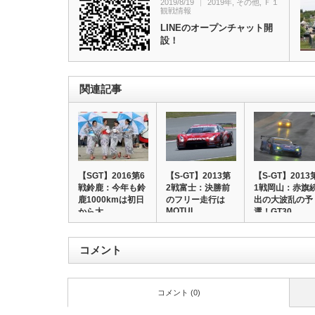
2019/8/19
2019年
,
その他
,
Ｆ１
観戦情報
LINEのオープンチャット開
設！
関連記事
【SGT】2016第6
【S-GT】2013第
【S-GT】2013
戦鈴鹿：今年も鈴
2戦富士：決勝前
1戦岡山：赤旗
鹿1000kmは初日
のフリー走行は
出の大波乱の予
MOTUL …
から大…
選！GT30…
コメント
コメント (0)