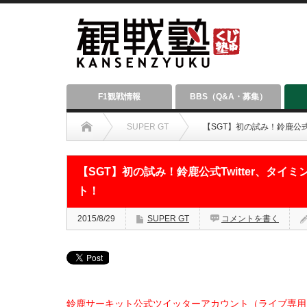
F1観戦情報
BBS（Q&A・募集）
SUPER GT
【SGT】初の試み！鈴鹿公式
【SGT】初の試み！鈴鹿公式Twitter、タ
ト！
2015/8/29
SUPER GT
コメントを書く
鈴鹿サーキット公式ツイッターアカウント（ライブ専用