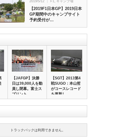
2019/5/12
F1
,
キャンプ場
【2019F1日本GP】2019日本
GP期間中のキャンプサイト
予約受付が…
第
【JAFGP】決勝
【SGT】2013第4
続
日は39,000人を動
戦SUGO：本山哲
員し閉幕。富士ス
がコースレコード
プリント…
を更新し…
トラックバックは利用できません。