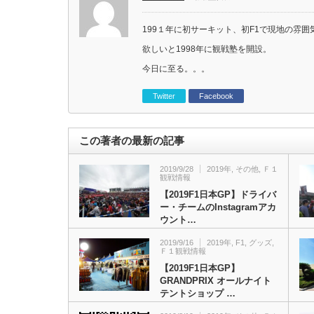
199１年に初サーキット、初F1で現地の雰
欲しいと1998年に観戦塾を開設。
今日に至る。。。
Twitter
Facebook
この著者の最新の記事
2019/9/28
2019年
,
その他
,
Ｆ１
観戦情報
【2019F1日本GP】ドライバ
ー・チームのInstagramアカ
ウント…
2019/9/16
2019年
,
F1
,
グッズ
,
Ｆ１観戦情報
【2019F1日本GP】
GRANDPRIX オールナイト
テントショップ …