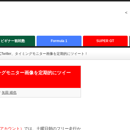
<
ビギナー観戦塾
Formula 1
SUPER GT
Twitter、タイミングモニター画像を定期的にツイート！
イミングモニター画像を定期的にツイー
矢田 靖也
アカウント）
では、土曜日朝のフリー走行か