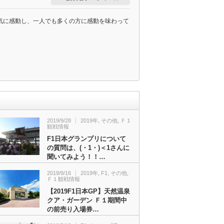
囲気に感動し、一人でも多くの方に感動を味わって
2019/9/28
2019年
,
その他
,
Ｆ１
観戦情報
F1日本グランプリについて
の質問は、(・1・)＜1さんに
聞いてみよう！！…
2019/9/16
2019年
,
F1
,
その他
,
Ｆ１観戦情報
【2019F1日本GP】天然温泉
クア・ガーデン Ｆ１期間中
の前売り入場券…