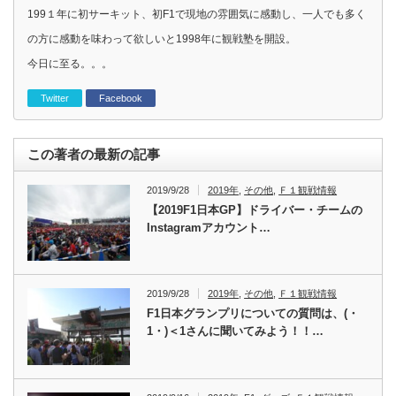
199１年に初サーキット、初F1で現地の雰囲気に感動し、一人でも多く
の方に感動を味わって欲しいと1998年に観戦塾を開設。
今日に至る。。。
Twitter
Facebook
この著者の最新の記事
2019/9/28
2019年
,
その他
,
Ｆ１観戦情報
【2019F1日本GP】ドライバー・チームの
Instagramアカウント…
2019/9/28
2019年
,
その他
,
Ｆ１観戦情報
F1日本グランプリについての質問は、(・
1・)＜1さんに聞いてみよう！！…