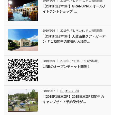
2019/9/16
2019年
,
F1
,
グッズ
,
Ｆ１観戦情報
【2019F1日本GP】GRANDPRIX オールナ
イトテントショップ …
2019/9/16
2019年
,
F1
,
その他
,
Ｆ１観戦情報
【2019F1日本GP】天然温泉クア・ガーデ
ン Ｆ１期間中の前売り入場券…
2019/8/19
2019年
,
その他
,
Ｆ１観戦情報
LINEのオープンチャット開設！
2019/5/12
F1
,
キャンプ場
【2019F1日本GP】2019日本GP期間中の
キャンプサイト予約受付が…