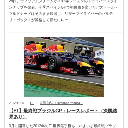
28日、ウィリアムズチームが2013年シーズンのドライバーズライ
ンナップを発表。今季スペインGPで初優勝を挙げたパストール・
マルドナードはそのまま残留し、リザーブドライバーのバルテ
リ・ボッタスが昇格して新たにレー…
2012/11/26
F1
吉田 知弘（Tomohiro Yoshita）
【F1】最終戦ブラジルGP：レースレポート（決勝結
果あり）
3月に開幕した2012年のF1世界選手権も、いよいよ最終戦ブラジ