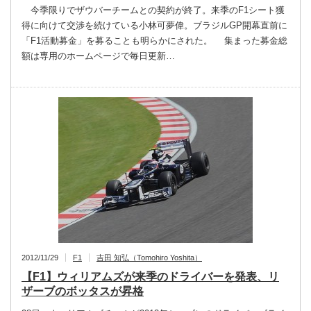
今季限りでザウバーチームとの契約が終了。来季のF1シート獲
得に向けて交渉を続けている小林可夢偉。ブラジルGP開幕直前に
「F1活動募金」を募ることも明らかにされた。 集まった募金総
額は専用のホームページで毎日更新…
2012/11/29
F1
吉田 知弘（Tomohiro Yoshita）
【F1】ウィリアムズが来季のドライバーを発表、リ
ザーブのボッタスが昇格