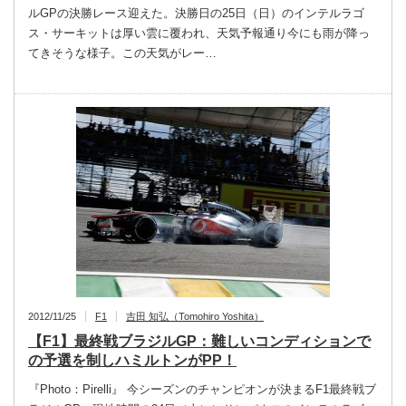
ルGPの決勝レース迎えた。決勝日の25日（日）のインテルラゴ
ス・サーキットは厚い雲に覆われ、天気予報通り今にも雨が降っ
てきそうな様子。この天気がレー…
2012/11/25
F1
吉田 知弘（Tomohiro Yoshita）
【F1】最終戦ブラジルGP：難しいコンディションで
の予選を制しハミルトンがPP！
『Photo：Pirelli』 今シーズンのチャンピオンが決まるF1最終戦ブ