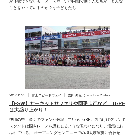
か体験できないモータースポーツの内側で働く人たちが、どんな
ことをやっているのか？を子どもたち…
2012/11/25
富士スピードウェイ
吉田 知弘（Tomohiro Yoshita）
【FSW】サーキットサファリや同乗走行など、TGRF
は大盛り上がり！
快晴の中、多くのファンが来場しているTGRF。気づけばグランド
スタンドは国内レースを思わせるような賑わいになり、活気にあ
ふれている。 オープニングセレモニーでの和太鼓演奏に合わせ