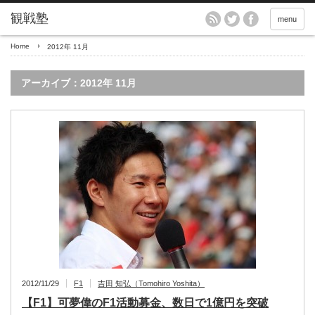
menu
Home
2012年 11月
アーカイブ：2012年 11月
2012/11/29
F1
吉田 知弘（Tomohiro Yoshita）
【F1】可夢偉のF1活動募金、数日で1億円を突破