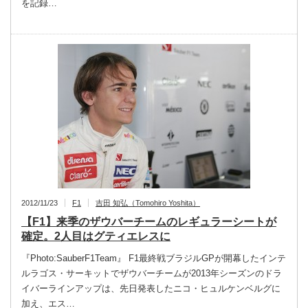
を記録…
2012/11/23
F1
吉田 知弘（Tomohiro Yoshita）
【F1】来季のザウバーチームのレギュラーシートが
確定。2人目はグティエレスに
『Photo:SauberF1Team』 F1最終戦ブラジルGPが開幕したインテ
ルラゴス・サーキットでザウバーチームが2013年シーズンのドラ
イバーラインアップは、先日発表したニコ・ヒュルケンベルグに
加え、エス…