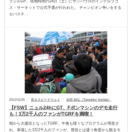
ラジルGP。現地時間の24日（土）にサンパウロのインテルラゴ
ス・サーキットで公式予選が行われた。 チャンピオン争いをする
セバスチ…
2012/11/25
富士スピードウェイ
吉田 知弘（Tomohiro Yoshita）
【FSW】ニュル24hにGT、Fポンマシンのデモ走行
も！3万2千人のファンがTGRFを満喫！
朝から大盛況となったTGRF。午後も様々なプログラムが用意さ
れ、来場した3万2千人のファンが、普段とは違う角度から観るモ