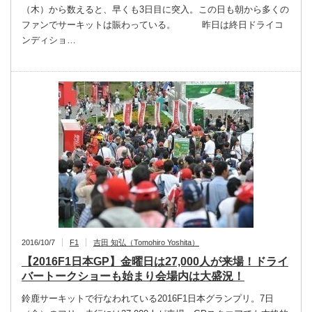
（木）から数えると、早くも3日目に突入。この日も朝から多くの
ファンでサーキットは賑わっている。 昨日は終日ドライコ
ンディショ…
2016/10/7
F1
吉田 知弘（Tomohiro Yoshita）
【2016F1日本GP】金曜日は27,000人が来場！ドライ
バートークショーも始まり会場内は大盛況！
鈴鹿サーキットで行なわれている2016F1日本グランプリ。7日