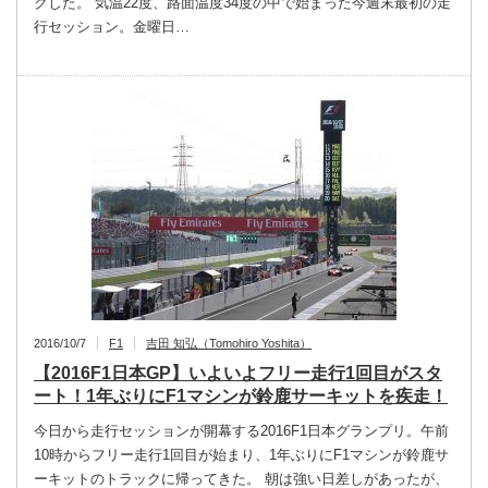
クした。 気温22度、路面温度34度の中で始まった今週末最初の走
行セッション。金曜日…
2016/10/7
F1
吉田 知弘（Tomohiro Yoshita）
【2016F1日本GP】いよいよフリー走行1回目がスタ
ート！1年ぶりにF1マシンが鈴鹿サーキットを疾走！
今日から走行セッションが開幕する2016F1日本グランプリ。午前
10時からフリー走行1回目が始まり、1年ぶりにF1マシンが鈴鹿サ
ーキットのトラックに帰ってきた。 朝は強い日差しがあったが、