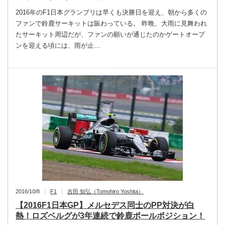
2016年のF1日本グランプリは早くも決勝日を迎え、朝から多くの
ファンで鈴鹿サーキットは賑わっている。 昨晩、大雨に見舞われ
たサーキット周辺だが、ファンの願いが通じたのかゲートオープ
ンを迎える頃には、雨が止…
2016/10/8
F1
吉田 知弘（Tomohiro Yoshita）
【2016F1日本GP】メルセデス同士のPP対決が白
熱！ロズベルグが3年連続で鈴鹿ポールポジション！