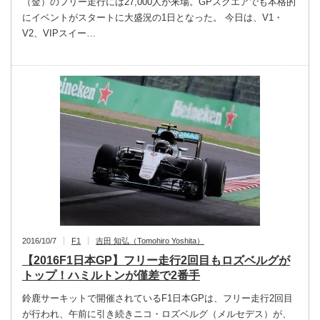
（金）のフリー走行には27,000人が来場。GPスクエアでも本格的
にイベントがスタートに大盛況の1日となった。 今日は、V1・
V2、VIPスイー…
2016/10/7
F1
吉田 知弘（Tomohiro Yoshita）
【2016F1日本GP】フリー走行2回目もロズベルグが
トップ！ハミルトンが僅差で2番手
鈴鹿サーキットで開催されているF1日本GPは、フリー走行2回目
が行われ、午前に引き続きニコ・ロズベルグ（メルセデス）が、