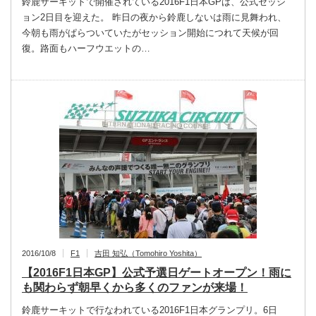
鈴鹿サーキットで開催されている2016F1日本GPは、公式セッシ
ョン2日目を迎えた。 昨日の夜から鈴鹿しないは雨に見舞われ、
今朝も雨がぱらついていたがセッション開始につれて天候が回
復。路面もハーフウエットの…
2016/10/8
F1
吉田 知弘（Tomohiro Yoshita）
【2016F1日本GP】公式予選日ゲートオープン！雨に
も関わらず朝早くから多くのファンが来場！
鈴鹿サーキットで行なわれている2016F1日本グランプリ。6日