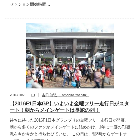
セッション開始時間…
2016/10/7
F1
吉田 知弘（Tomohiro Yoshita）
【2016F1日本GP】いよいよ金曜フリー走行日がスタ
ート！朝からメインゲートは長蛇の列！
待ちに待った2016F1日本グランプリの金曜フリー走行日が開幕。
朝から多くのファンがメインゲートに詰めかけ、1年に一度のF1観
戦を今か今かと待ちわびていた。 この日は、朝8時からゲートオ