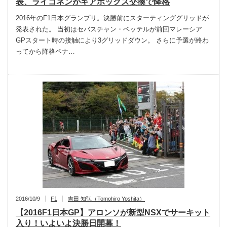
表、ライコネンがギアボックス交換で降格
2016年のF1日本グランプリ。決勝前にスターティンググリッドが
発表された。 当初はセバスチャン・ベッテルが前回マレーシア
GPスタート時の接触により3グリッドダウン。 さらに予選が終わ
ってから降格ペナ…
2016/10/9
F1
吉田 知弘（Tomohiro Yoshita）
【2016F1日本GP】アロンソが新型NSXでサーキット
入り！いよいよ決勝日開幕！