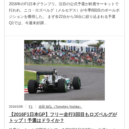
2016年のF1日本グランプリ。注目の公式予選が鈴鹿サーキットで
行われ、ニコ・ロズベルグ（メルセデス）が今季8回目のポールポ
ジションを獲得した。 まず全22台から16台に絞り込まれる予選
Q1では、今週末好調…
2016/10/8
F1
吉田 知弘（Tomohiro Yoshita）
【2016F1日本GP】フリー走行3回目もロズベルグが
トップ！予選はドライか？