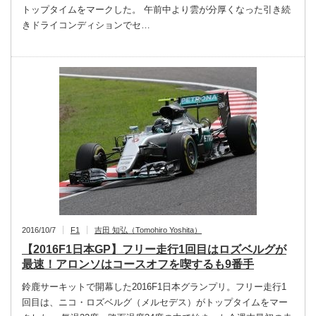
トップタイムをマークした。 午前中より雲が分厚くなった引き続
きドライコンディションでセ…
2016/10/7
F1
吉田 知弘（Tomohiro Yoshita）
【2016F1日本GP】フリー走行1回目はロズベルグが
最速！アロンソはコースオフを喫するも9番手
鈴鹿サーキットで開幕した2016F1日本グランプリ。フリー走行1
回目は、ニコ・ロズベルグ（メルセデス）がトップタイムをマー