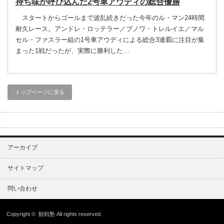
持ち味が呼び込んだ2号車アウディの総合優勝
スタートからゴールまで波乱続きだった今年のル・マン24時間
耐久レース。アンドレ・ロッテラー／ブノワ・トレルイエ／マル
セル・ファスラー組の1号車アウディによる総合3連覇に注目が集
まった1戦だったが、実際に勝利した…
トップページに戻る
アーカイブ
サイトマップ
問い合わせ
Copyright ©
観戦塾
All rights reserved.