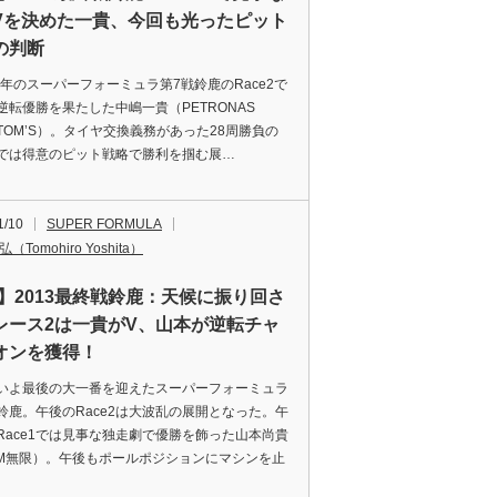
Vを決めた一貴、今回も光ったピット
の判断
3年のスーパーフォーミュラ第7戦鈴鹿のRace2で
逆転優勝を果たした中嶋一貴（PETRONAS
M TOM’S）。タイヤ交換義務があった28周勝負の
e2では得意のピット戦略で勝利を掴む展…
1/10
SUPER FORMULA
（Tomohiro Yoshita）
F】2013最終戦鈴鹿：天候に振り回さ
レース2は一貴がV、山本が逆転チャ
オンを獲得！
よ最後の大一番を迎えたスーパーフォーミュラ
鈴鹿。午後のRace2は大波乱の展開となった。午
Race1では見事な独走劇で優勝を飾った山本尚貴
AM無限）。午後もポールポジションにマシンを止