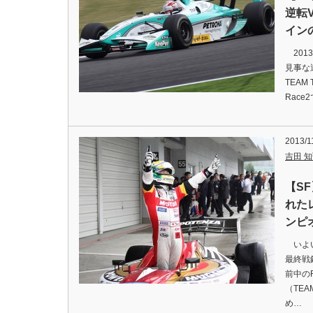
逆転
イン
201
見事な
TEA
Rac
2013/1
吉田 知弘
【S
れた
ンピ
いよい
最終戦
前中の
（TE
め…