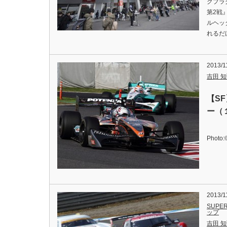
クプラ
第2戦
ルヘッ
れるだ
2013/1
吉田 知弘
【S
ー（
Photo:
2013/1
SUPER
ップ
吉田 知弘