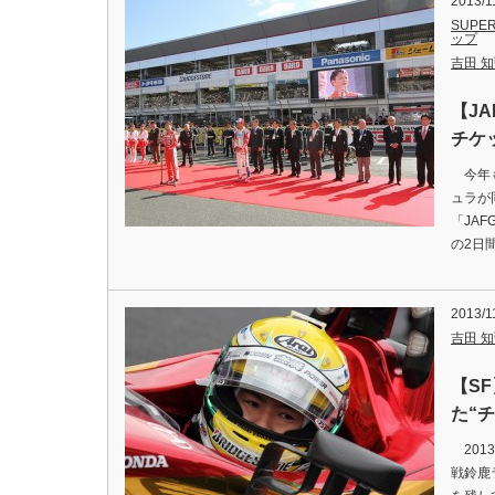
2013/1
SUPER
ップ
吉田 知弘
【J
チケ
今年も
ュラが
「JAF
の2日
2013/1
吉田 知弘
【S
た“
201
戦鈴鹿