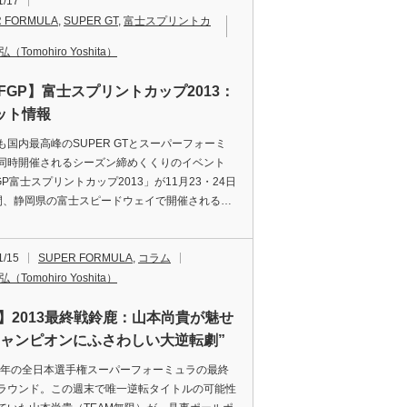
1/17
 FORMULA
,
SUPER GT
,
富士スプリントカ
（Tomohiro Yoshita）
AFGP】富士スプリントカップ2013：
ット情報
国内最高峰のSUPER GTとスーパーフォーミ
同時開催されるシーズン締めくくりのイベント
GP富士スプリントカップ2013」が11月23・24日
間、静岡県の富士スピードウェイで開催される…
1/15
SUPER FORMULA
,
コラム
（Tomohiro Yoshita）
F】2013最終戦鈴鹿：山本尚貴が魅せ
チャンピオンにふさわしい大逆転劇”
3年の全日本選手権スーパーフォーミュラの最終
ラウンド。この週末で唯一逆転タイトルの可能性