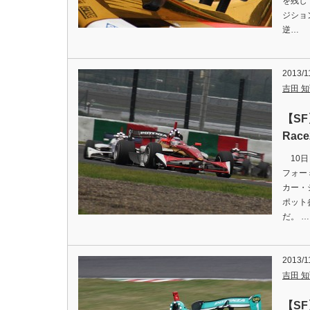
を残し
ジション
逆…
2013/1
吉田 知弘
【S
Ra
10日
フォー
カー・
ポット
だ。 …
2013/1
吉田 知弘
【SF