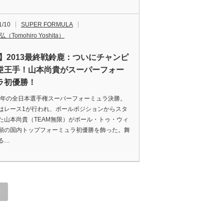
1/10
SUPER FORMULA
（Tomohiro Yoshita）
F】2013最終戦鈴鹿：ついにチャンピ
逆王手！山本尚貴がスーパーフォー
ラ初優勝！
3年の全日本選手権スーパーフォーミュラ決勝。
はレース1が行われ、ポールポジションからスタ
た山本尚貴（TEAM無限）がポール・トゥ・ウィ
願の国内トップフォーミュラ初優勝を飾った。舞
る…
»