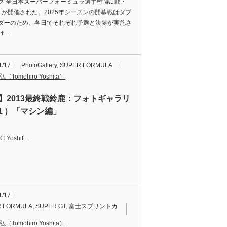
グ 全日本スーパーフォーミュラ選手権 第1戦・
』が開催された。2025年シーズンの開幕戦はダブ
ダーのため、各日でそれぞれ予選と決勝が実施さ
け…
1/17
PhotoGallery
,
SUPER FORMULA
（Tomohiro Yoshita）
F】2013最終戦鈴鹿：フォトギャラリ
１）「マシン編」
©T.Yoshit…
1/17
 FORMULA
,
SUPER GT
,
富士スプリントカ
（Tomohiro Yoshita）