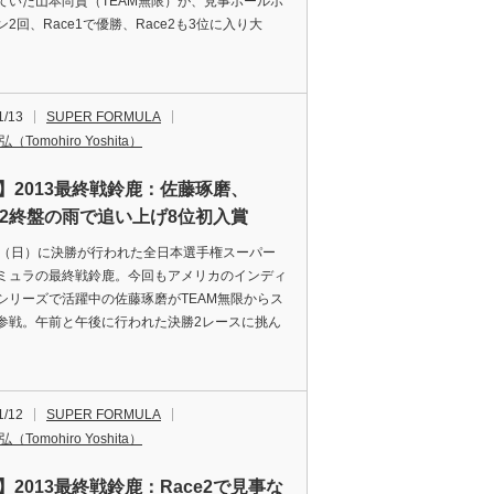
ていた山本尚貴（TEAM無限）が、見事ポールポ
2回、Race1で優勝、Race2も3位に入り大
1/13
SUPER FORMULA
（Tomohiro Yoshita）
F】2013最終戦鈴鹿：佐藤琢磨、
ce2終盤の雨で追い上げ8位初入賞
（日）に決勝が行われた全日本選手権スーパー
ミュラの最終戦鈴鹿。今回もアメリカのインディ
シリーズで活躍中の佐藤琢磨がTEAM無限からス
参戦。午前と午後に行われた決勝2レースに挑ん
1/12
SUPER FORMULA
（Tomohiro Yoshita）
】2013最終戦鈴鹿：Race2で見事な