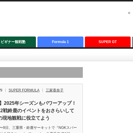
<
ビギナー観戦塾
Formula 1
SUPER GT
/9
SUPER FORMULA
三家香奈子
F】2025年シーズンもパワーアップ！
・2戦鈴鹿のイベントをおさらいして
の現地観戦に役立てよう
〜9日、三重県・鈴鹿サーキットで『NGKスパー