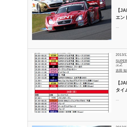
【J
エン
…
2013/1
SUPER
ップ
吉田 知弘
【J
タイ
…