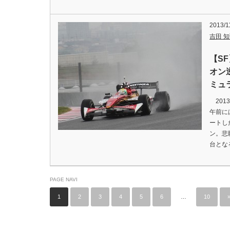
2013/1
吉田 知弘
【S
オン
ミュ
201
午前に
ートし
ン。悲
台とな
PAGE NAVI
1
2
3
4
5
6
…
10