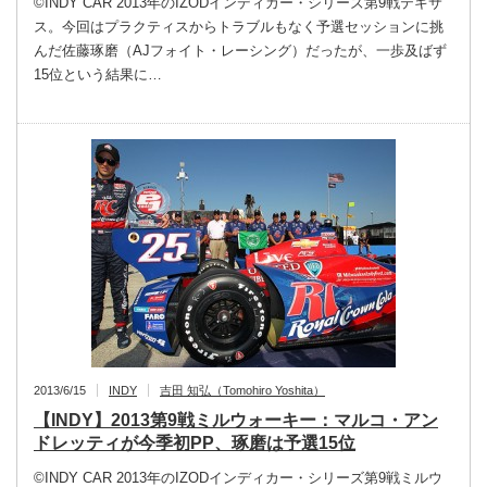
©INDY CAR 2013年のIZODインディカー・シリーズ第9戦テキサ
ス。今回はプラクティスからトラブルもなく予選セッションに挑
んだ佐藤琢磨（AJフォイト・レーシング）だったが、一歩及ばず
15位という結果に…
2013/6/15
INDY
吉田 知弘（Tomohiro Yoshita）
【INDY】2013第9戦ミルウォーキー：マルコ・アン
ドレッティが今季初PP、琢磨は予選15位
©INDY CAR 2013年のIZODインディカー・シリーズ第9戦ミルウ