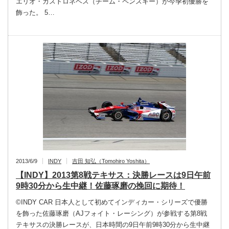
エリオ・カストロネベス（チーム・ペンスキー）が今季初優勝を
飾った。 5…
2013/6/9
INDY
吉田 知弘（Tomohiro Yoshita）
【INDY】2013第8戦テキサス：決勝レースは9日午前
9時30分から生中継！佐藤琢磨の挽回に期待！
©INDY CAR 日本人として初めてインディカー・シリーズで優勝
を飾った佐藤琢磨（AJフォイト・レーシング）が参戦する第8戦
テキサスの決勝レースが、日本時間の9日午前9時30分から生中継