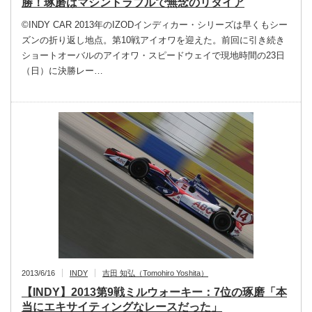
勝！琢磨はマシントラブルで無念のリタイア
©INDY CAR 2013年のIZODインディカー・シリーズは早くもシー
ズンの折り返し地点。第10戦アイオワを迎えた。前回に引き続き
ショートオーバルのアイオワ・スピードウェイで現地時間の23日
（日）に決勝レー…
2013/6/16
INDY
吉田 知弘（Tomohiro Yoshita）
【INDY】2013第9戦ミルウォーキー：7位の琢磨「本
当にエキサイティングなレースだった」