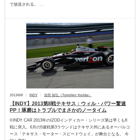
で放送される。 …
2013/6/8
INDY
吉田 知弘（Tomohiro Yoshita）
【INDY】2013第8戦テキサス：ウィル・パワー驚速
PP！琢磨はトラブルでまさかのノータイム
©INDY CAR 2013年のIZODインディカー・シリーズ第は早くも8
戦に突入。6月の5連戦第3ラウンドはテキサス州にあるオーバルコ
ース「テキサス・モーター・スピードウェイ」が舞台となる。 今