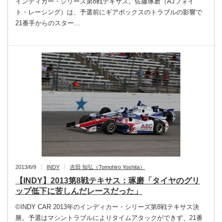
インディカー・シリーズ第8戦テキサス。佐藤琢磨（AJフォイ
ト・レーシング）は、予選前にギアボックスのトラブルの影響で
21番手からのスター…
2013/6/9
INDY
吉田 知弘（Tomohiro Yoshita）
【INDY】2013第8戦テキサス：琢磨「タイヤのグリ
ップ低下に苦しんだレースだった」
©INDY CAR 2013年のインディカー・シリーズ第8戦テキサス決
勝。予選はマシントラブルによりタイムアタックができず、21番