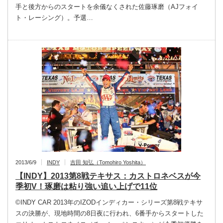
手と後方からのスタートを余儀なくされた佐藤琢磨（AJフォイ
ト・レーシング）。予選…
2013/6/9
INDY
吉田 知弘（Tomohiro Yoshita）
【INDY】2013第8戦テキサス：カストロネベスが今
季初V！琢磨は粘り強い追い上げで11位
©INDY CAR 2013年のIZODインディカー・シリーズ第8戦テキサ
スの決勝が、現地時間の8日夜に行われ、6番手からスタートした