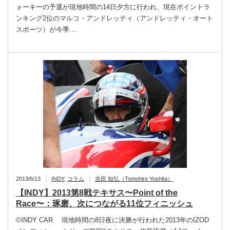
ォーキーの予選が現地時間の14日夕方に行われ、現在ポイントラ
ンキング2位のマルコ・アンドレッティ（アンドレッティ・オート
スポーツ）が今季…
2013/6/13
INDY
,
コラム
吉田 知弘（Tomohiro Yoshita）
【INDY】2013第8戦テキサス〜Point of the
Race〜：琢磨、次につながる11位フィニッシュ
©INDY CAR 現地時間の8日夜に決勝が行われた2013年のIZOD