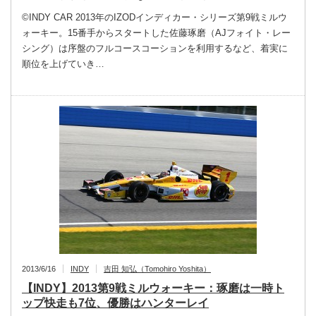
©INDY CAR 2013年のIZODインディカー・シリーズ第9戦ミルウ
ォーキー。15番手からスタートした佐藤琢磨（AJフォイト・レー
シング）は序盤のフルコースコーションを利用するなど、着実に
順位を上げていき…
2013/6/16
INDY
吉田 知弘（Tomohiro Yoshita）
【INDY】2013第9戦ミルウォーキー：琢磨は一時ト
ップ快走も7位、優勝はハンターレイ