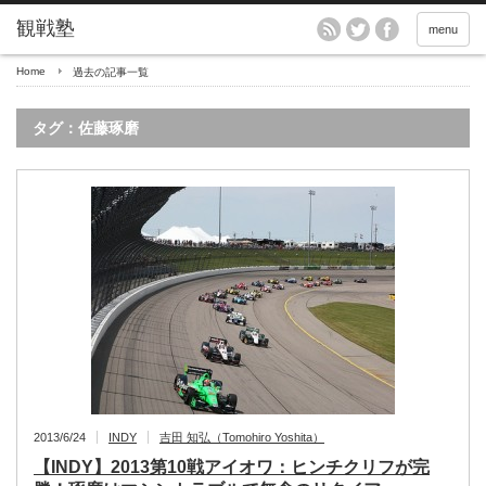
menu
Home
過去の記事一覧
タグ：佐藤琢磨
2013/6/24
INDY
吉田 知弘（Tomohiro Yoshita）
【INDY】2013第10戦アイオワ：ヒンチクリフが完