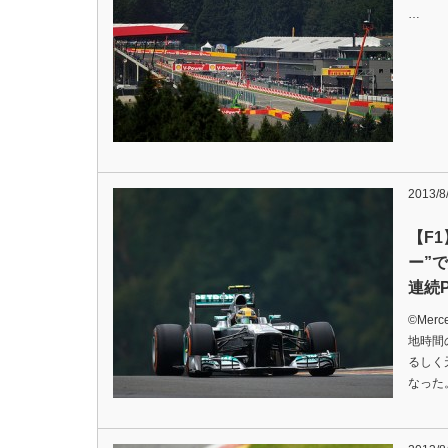
…
2013/8
【F1
ー”
連続
©Mer
地時間
るしく
なった