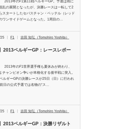
elli 2013年のF1第11戦ベルギーGP。予選は雨に
混乱の展開となったが、決勝レースは一転して2
らスタートしたセバスチャン・ベッテル（レッド
のワンサイドゲームとなった。1周目の…
/25
F1
吉田 知弘（Tomohiro Yoshita）
1】2013ベルギーGP：レースレポー
elli 2013年のF1世界選手権も夏休みが終わり、
よチャンピオン争いが本格化する後半戦に突入。
戦ベルギーGPの決勝レースが25日（日）に行われ
前日の公式予選では名物の“ス…
/25
F1
吉田 知弘（Tomohiro Yoshita）
1】2013ベルギーGP：決勝リザルト