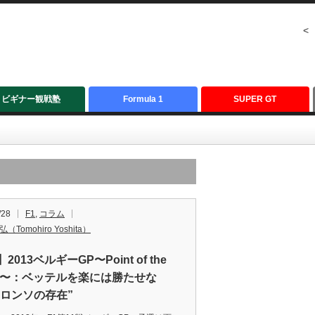
<
ビギナー観戦塾
Formula 1
SUPER GT
/28
F1
,
コラム
（Tomohiro Yoshita）
】2013ベルギーGP〜Point of the
ce〜：ベッテルを楽には勝たせな
アロンソの存在”