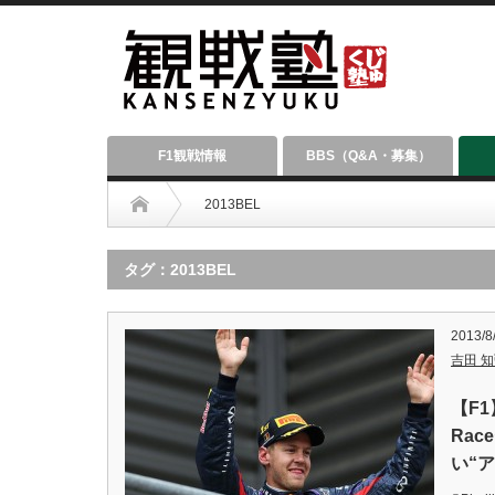
F1観戦情報
BBS（Q&A・募集）
2013BEL
タグ：2013BEL
2013/8
吉田 知弘
【F1
Ra
い“