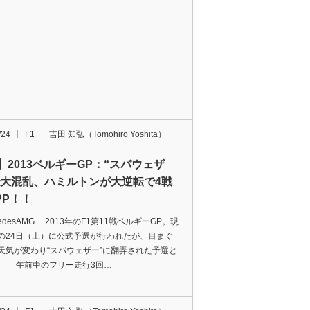
/24
F1
吉田 知弘（Tomohiro Yoshita）
】2013ベルギーGP：“スパウェザ
で大混乱、ハミルトンが大逆転で4戦
PP！！
cedesAMG 2013年のF1第11戦ベルギーGP。現
の24日（土）に公式予選が行われたが、目まぐ
天気が変わり“スパウェザー”に翻弄された予選と
。 午前中のフリー走行3回…