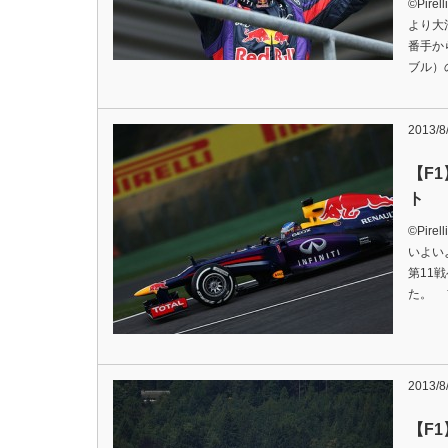
©Pir
より大
番手か
ブル）
2013/8
【F
ト
©Pir
いよい
第11
た。 
2013/8
【F