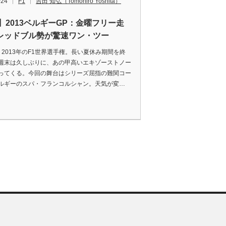
/24
F1
吉田 知弘（Tomohiro Yoshita）
1】2013ベルギーGP：金曜フリー走
レッドブル勢が驚速ワン・ツー
elli 2013年のF1世界選手権。長い夏休み期間を終
週末は久しぶりに、あの甲高いエキゾーストノー
ってくる。今回の舞台はシリーズ屈指の難関コー
ルギーのスパ・フランコルシャン。天気が変…