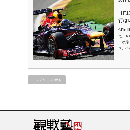
2013/8
【F
行は
©Pir
え、今
トが帰
ス、ベ
トップページに戻る