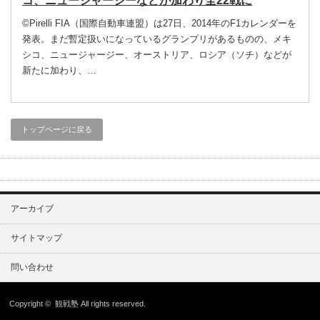
コ、ニュージャージーなどが加わり全22戦に
©Pirelli FIA（国際自動車連盟）は27日、2014年のF1カレンダーを
発表。まだ暫定扱いになっているグランプリがあるものの、メキ
シコ、ニュージャージー、オーストリア、ロシア（ソチ）などが
新たに加わり、…
トップページに戻る
アーカイブ
サイトマップ
問い合わせ
Copyright ©
観戦塾
All rights reserved.