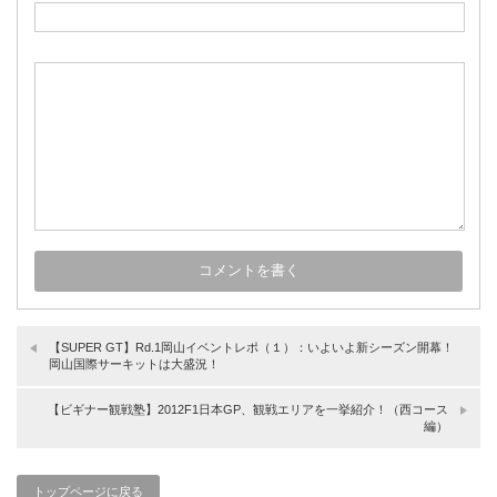
【SUPER GT】Rd.1岡山イベントレポ（１）：いよいよ新シーズン開幕！
岡山国際サーキットは大盛況！
【ビギナー観戦塾】2012F1日本GP、観戦エリアを一挙紹介！（西コース
編）
トップページに戻る