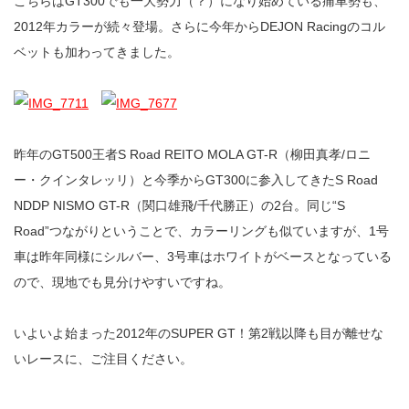
こちらはGT300でも一大勢力（？）になり始めている痛車勢も、
2012年カラーが続々登場。さらに今年からDEJON Racingのコル
ベットも加わってきました。
昨年のGT500王者S Road REITO MOLA GT-R（柳田真孝/ロニ
ー・クインタレッリ）と今季からGT300に参入してきたS Road
NDDP NISMO GT-R（関口雄飛/千代勝正）の2台。同じ“S
Road”つながりということで、カラーリングも似ていますが、1号
車は昨年同様にシルバー、3号車はホワイトがベースとなっている
ので、現地でも見分けやすいですね。
いよいよ始まった2012年のSUPER GT！第2戦以降も目が離せな
いレースに、ご注目ください。