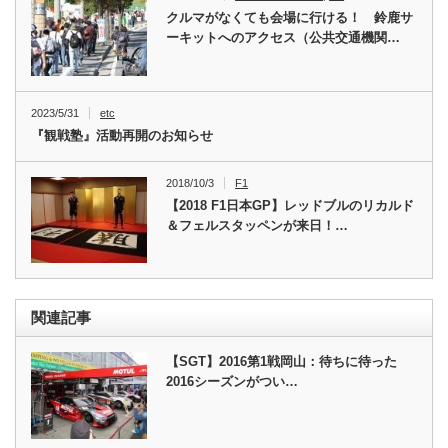
クルマがなくても会場に行ける！ 鈴鹿サ
ーキットへのアクセス（公共交通機関…
2023/5/31
etc
『観戦塾』活動再開のお知らせ
2018/10/3
F1
【2018 F1日本GP】レッドブルのリカルド
＆フェルスタッペンが来日！…
関連記事
【SGT】2016第1戦岡山：待ちに待った
2016シーズンがつい…