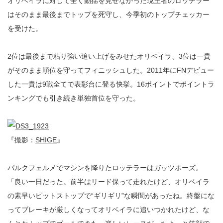
オリベイラに対して全く動揺を見せなかった現王者のロッテラー
はそのまま最後までトップを死守し、今季初のトップチェッカー
を受けた。
2位は最後まで粘り強い追い上げをみせたオリベイラ、3位は一貴
がそのまま順位を守ってフィニッシュした。2011年にFNデビュー
した一貴は9戦全てで表彰台に登る快挙。16ポイントでポイントラ
ンキングでも引き続き単独首位を守った。
『撮影：
SHIGE
』
パルクフェルメでマシンを降りたロッテラーはガッツポーズ。
「良い一日だった。前半はリード保って走れたけど、オリベイラ
の素早いピットストップで“ギリギリ”な瞬間があったね。終盤にな
ってブレーキが厳しくなってオリベイラに追いつかれたけど、な