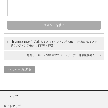
【FormulaNippon】第2戦もてぎ（イベントレポPart1）：快晴のもてぎで
多くのファンがモタスポ観戦を満喫！
鈴鹿サーキット 50周年アニバーサリーデー 開催概要発表！
トップページに戻る
アーカイブ
サイトマップ