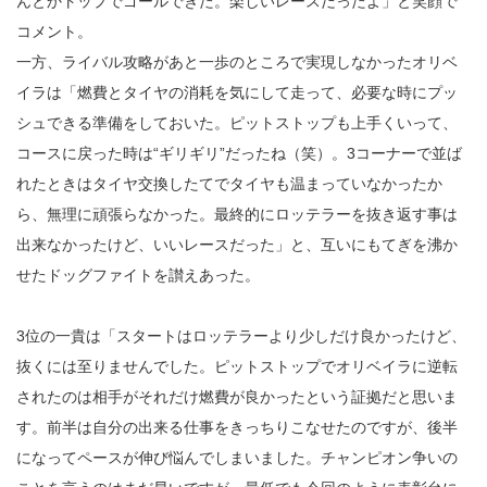
んとかトップでゴールできた。楽しいレースだったよ」と笑顔で
コメント。
一方、ライバル攻略があと一歩のところで実現しなかったオリベ
イラは「燃費とタイヤの消耗を気にして走って、必要な時にプッ
シュできる準備をしておいた。ピットストップも上手くいって、
コースに戻った時は“ギリギリ”だったね（笑）。3コーナーで並ば
れたときはタイヤ交換したてでタイヤも温まっていなかったか
ら、無理に頑張らなかった。最終的にロッテラーを抜き返す事は
出来なかったけど、いいレースだった」と、互いにもてぎを沸か
せたドッグファイトを讃えあった。
3位の一貴は「スタートはロッテラーより少しだけ良かったけど、
抜くには至りませんでした。ピットストップでオリベイラに逆転
されたのは相手がそれだけ燃費が良かったという証拠だと思いま
す。前半は自分の出来る仕事をきっちりこなせたのですが、後半
になってペースが伸び悩んでしまいました。チャンピオン争いの