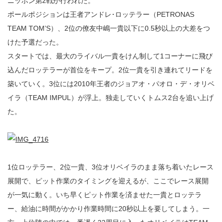
ニッポン第2戦が行われた。
ポールポジションは王者アンドレ･ロッテラー（PETRONAS
TEAM TOM’S）、2位の僚友中嶋一貴以下に0.5秒以上の大差をつ
けた予選だった。
スタートでは、最大のライバル一貴をけん制して1コーナーに飛び
込んだロッテラーが首位をキープ。2位一貴を引き連れてリードを
築いていく。3位には2010年王者のジョアオ・パオロ・デ・オリベ
イラ（TEAM IMPUL）が浮上。独走していくトムス2台を追い上げ
た。
1位ロッテラー、2位一貴、3位オリベイラのまま落ち着いたレース
展開で、ピット作業のタイミングを迎えるが、ここでレース展開
が一気に動く。いち早くピット作業を済ませた一貴とロッテラ
ー、給油に時間がかかり作業時間に20秒以上を要してしまう。一