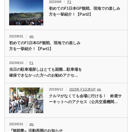
2023/9/8
F1
初めてのF1日本GP観戦、現地での楽しみ
方を一挙紹介！【Part2】
2023/8/31
etc
初めてのF1日本GP観戦、現地での楽しみ
方を一挙紹介！【Part1】
2023/8/10
F1
当日の駐車場探しはとても困難…駐車場を
確保できなかった方へのお勧めアクセ…
2023/6/12
2023年 F1日本GP
,
etc
クルマがなくても会場に行ける！ 鈴鹿サ
ーキットへのアクセス（公共交通機関…
2023/5/31
etc
『観戦塾』活動再開のお知らせ