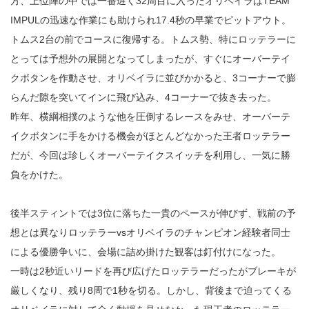
方、上位陣の中では一番遅く32周目に入ったオリベイラはTEAM
IMPULの迅速な作業にも助けられ17.4秒の早業でピットアウト。
トムス2台の前でコースに復帰する。トムス勢、特にロッテラーに
とっては予想外の展開となってしまったが、すぐにオーバーテイ
クボタンを作動させ、オリベイラに並びかかると、3コーナーで膨
らんだ隙を突いてインに飛び込み、4コーナーで抜き去った。
昨年、横綱相撲のような他を圧倒するレースをみせ、オーバーテ
イクボタンに手をかける機会がほとんどなかった王者ロッテラー
だが、今回は珍しくオーバーテイクスイッチを利用し、一気に勝
負をかけた。
後半スティントでは3位に落ちた一貴のペースが伸びず、戦前の予
想とは異なりロッテラーvsオリベイラのチャンピオン経験者同士
による優勝争いに、会場に詰め掛けた観客は釘付けになった。
一時は2秒近いリードを再び広げたロッテラーだったがブレーキが
厳しくなり、残り8周で1秒を切る。しかし、背後まで迫ってくる