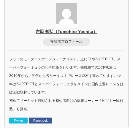
吉田 知弘（Tomohiro Yoshita）
投稿者プロフィール
フリーのモータースポーツジャーナリスト。主にF1やSUPER GT、ス
ーパーフォーミュラの記事執筆を行います。観戦塾での記事執筆は
2010年から。翌年から各サーキットでレース取材を重ねています。今
年はSUPER GTとスーパーフォーミュラをメインに国内主要レースをほ
ぼ全戦取材しています。
初めてサーキット観戦される初心者向けの情報コーナー「ビギナー観戦
塾」も担当。
Twitter
Facebook