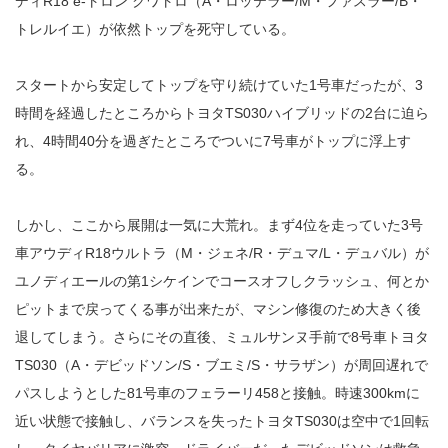
ディR18 e-トロン クワトロ（A・ロッテラー/M・ファスラー/B・
トレルイエ）が依然トップを死守している。
スタートから安定してトップを守り続けていた1号車だったが、3
時間を経過したところからトヨタTS030ハイブリッドの2台に迫ら
れ、4時間40分を過ぎたところでついに7号車がトップに浮上す
る。
しかし、ここから展開は一気に大荒れ。まず4位を走っていた3号
車アウディR18ウルトラ（M・ジェネ/R・デュマ/L・デュバル）が
ユノディエールの第1シケインでコースオフしクラッシュ、何とか
ピットまで戻ってくる事が出来たが、マシン修復のため大きく後
退してしまう。さらにその直後、ミュルサンヌ手前で8号車トヨタ
TS030（A・デビッドソン/S・ブエミ/S・サラザン）が周回遅れで
パスしようとした81号車のフェラーリ458と接触。時速300kmに
近い状態で接触し、バランスを失ったトヨタTS030は空中で1回転