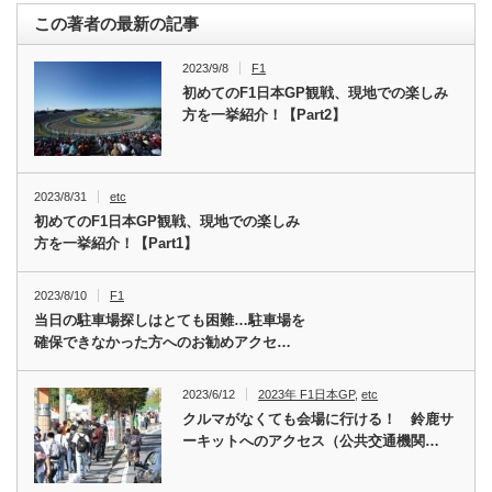
この著者の最新の記事
2023/9/8
F1
初めてのF1日本GP観戦、現地での楽しみ
方を一挙紹介！【Part2】
2023/8/31
etc
初めてのF1日本GP観戦、現地での楽しみ
方を一挙紹介！【Part1】
2023/8/10
F1
当日の駐車場探しはとても困難…駐車場を
確保できなかった方へのお勧めアクセ…
2023/6/12
2023年 F1日本GP
,
etc
クルマがなくても会場に行ける！ 鈴鹿サ
ーキットへのアクセス（公共交通機関…