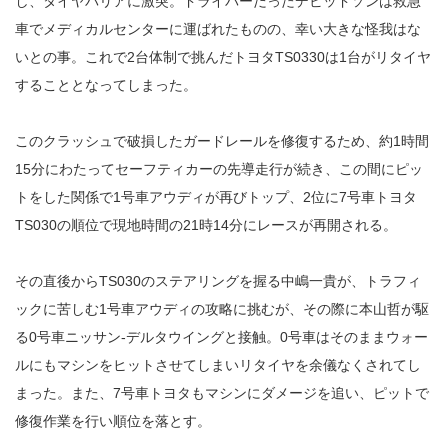
し、タイヤバリアに激突。ドライバーだったデビッドソンは救急
車でメディカルセンターに運ばれたものの、幸い大きな怪我はな
いとの事。これで2台体制で挑んだトヨタTS0330は1台がリタイヤ
することとなってしまった。
このクラッシュで破損したガードレールを修復するため、約1時間
15分にわたってセーフティカーの先導走行が続き、この間にピッ
トをした関係で1号車アウディが再びトップ、2位に7号車トヨタ
TS030の順位で現地時間の21時14分にレースが再開される。
その直後からTS030のステアリングを握る中嶋一貴が、トラフィ
ックに苦しむ1号車アウディの攻略に挑むが、その際に本山哲が駆
る0号車ニッサン-デルタウイングと接触。0号車はそのままウォー
ルにもマシンをヒットさせてしまいリタイヤを余儀なくされてし
まった。また、7号車トヨタもマシンにダメージを追い、ピットで
修復作業を行い順位を落とす。