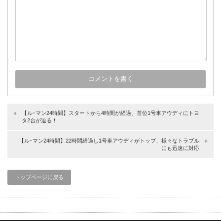
【ル･マン24時間】スタートから4時間が経過、首位1号車アウディにトヨ
タ2台が迫る！
【ル･マン24時間】22時間経過し1号車アウディがトップ、様々なトラブル
にも迅速に対応
トップページに戻る