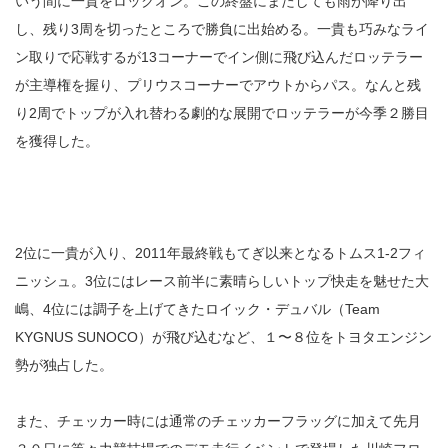
いう間に一貴をロックオン。この終盤にまたしても雨が降り出
し、残り3周を切ったところで勝負に出始める。一貴も巧みなライ
ン取りで応戦するが13コーナーでイン側に飛び込んだロッテラー
が主導権を握り、プリウスコーナーでアウトからパス。なんと残
り2周でトップが入れ替わる劇的な展開でロッテラーが今季２勝目
を獲得した。
2位に一貴が入り、2011年最終戦もてぎ以来となるトムス1-2フィ
ニッシュ。3位にはレース前半に素晴らしいトップ快走を魅せた大
嶋、4位には調子を上げてきたロイック・デュバル（Team
KYGNUS SUNOCO）が飛び込むなど、１〜８位をトヨタエンジン
勢が独占した。
また、チェッカー時には通常のチェッカーフラッグに加えて先月