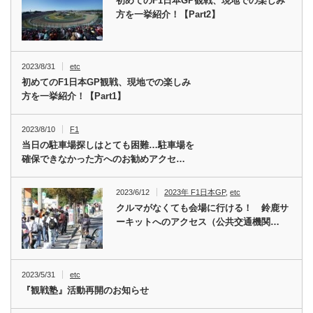
初めてのF1日本GP観戦、現地での楽しみ
方を一挙紹介！【Part2】
2023/8/31
etc
初めてのF1日本GP観戦、現地での楽しみ
方を一挙紹介！【Part1】
2023/8/10
F1
当日の駐車場探しはとても困難…駐車場を
確保できなかった方へのお勧めアクセ…
2023/6/12
2023年 F1日本GP
,
etc
クルマがなくても会場に行ける！ 鈴鹿サ
ーキットへのアクセス（公共交通機関…
2023/5/31
etc
『観戦塾』活動再開のお知らせ