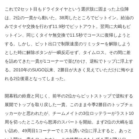
これで2セット目もドライタイヤという選択肢に固まった上位陣
は、2位の一貴から動いた。38周したところでピットイン。給油の
みでタイヤ交換を行わず11.9秒でピットアウト。翌周に大嶋もピ
ットイン、同じくタイヤ無交換で11.5秒でコースに復帰しようと
する。しかし、ピット出口で制限速度のリミッターを解除しよう
とした時に解除ボタンが一瞬反応せず、タイムロス。その間に差
を詰めてきた一貴が1コーナーで並びかけ、逆転でトップに浮上す
る。2010年のSUGO以来、2勝目が大きく見えていただけに悔やま
れる2位後退となってしまった。
開幕戦の鈴鹿と同じく、前半の2位からピットストップで逆転する
展開でトップを取り戻した一貴。このまま今季2勝目のトップチェ
ッカーかと思われたが、チームメイトの3位ロッテラーがラスト10
周を切ったところから怒涛のスパートを開始。まず2位の大嶋を追
い詰め、49周目1コーナーでミスを誘い2位に浮上すると、あっと