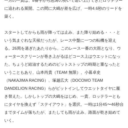
一方の一貴は、8番手から怒涛の勢いで追い上げてきたロッテラー
に追われる展開。この間に大嶋が差を広げ、一時4.6秒のリードを
築く。
スタートしてからも雨が降っては止み、また降り始める・・・と
いう気まぐれな天候だったが、レース中盤に一つの転機を迎え
る。26周を過ぎたあたりから、このレース一番の大雨となり、ウ
ォータースクリーンが巻き上がるほどコース上はウエットになっ
た。ちょうど給油するためのピットストップの時期と重なったと
いうこともあり、山本尚貴（TEAM 無限）、小暮卓史
（NAKAJIMA RACING）、塚越広大（DOCOMO TEAM
DANDELION RACING）らがピットインしてウエットタイヤに履
き替えた。しかしトップの大嶋をはじめ、一貴、ロッテラーとも
にタイヤを換えず「ステイアウト」を選択。一時は1分45〜46秒台
までタイムが落ちたが、またしても雨が止み、路面が乾き始めて
いく。