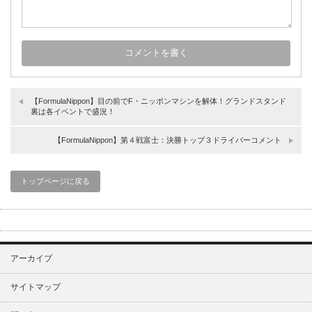
【FormulaNippon】目の前でF・ニッポンマシンを解体！グランドスタンド
裏は各イベントで盛況！
【FormulaNippon】第４戦富士：決勝トップ３ドライバーコメント
トップページに戻る
アーカイブ
サイトマップ