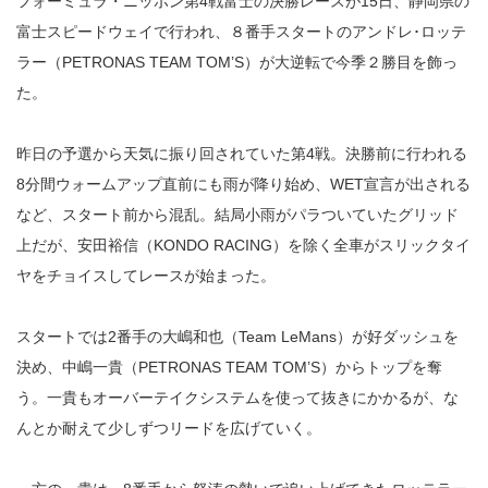
フォーミュラ・ニッポン第4戦富士の決勝レースが15日、静岡県の
富士スピードウェイで行われ、８番手スタートのアンドレ･ロッテ
ラー（PETRONAS TEAM TOM’S）が大逆転で今季２勝目を飾っ
た。
昨日の予選から天気に振り回されていた第4戦。決勝前に行われる
8分間ウォームアップ直前にも雨が降り始め、WET宣言が出される
など、スタート前から混乱。結局小雨がパラついていたグリッド
上だが、安田裕信（KONDO RACING）を除く全車がスリックタイ
ヤをチョイスしてレースが始まった。
スタートでは2番手の大嶋和也（Team LeMans）が好ダッシュを
決め、中嶋一貴（PETRONAS TEAM TOM’S）からトップを奪
う。一貴もオーバーテイクシステムを使って抜きにかかるが、な
んとか耐えて少しずつリードを広げていく。