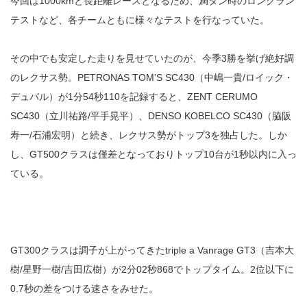
今回は1000kmと長距離レースとなるため、満タン時のロングラン
テストなど、各チームともに様々なテストを行なっていた。
その中でも安定した走りを見せていたのが、今季3勝を挙げ絶好調
のレクサス勢。PETRONAS TOM’S SC430（中嶋一貴/ロイック・
デュバル）が1分54秒110を記録すると、ZENT CERUMO
SC430（立川祐路/平手晃平）、DENSO KOBELCO SC430（脇阪
寿一/石浦宏明）と続き、レクサス勢がトップ3を独占した。しか
し、GT500クラスは僅差となっておりトップ10台が1秒以内に入っ
ている。
GT300クラスは調子が上がってきたtriple a Vanrage GT3（吉本大
樹/星野一樹/吉田広樹）が2分02秒868でトップタイム。2位以下に
0.7秒の差をつける速さをみせた。