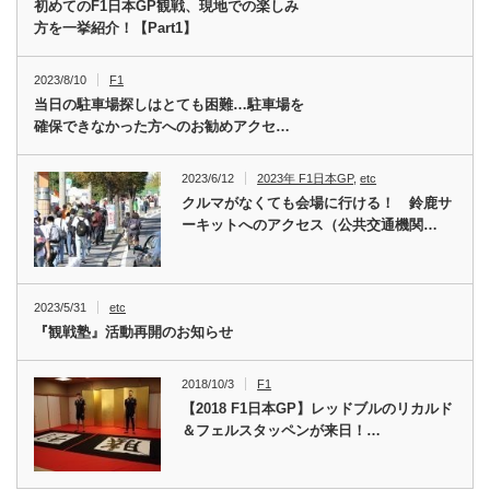
初めてのF1日本GP観戦、現地での楽しみ
方を一挙紹介！【Part1】
2023/8/10
F1
当日の駐車場探しはとても困難…駐車場を
確保できなかった方へのお勧めアクセ…
2023/6/12
2023年 F1日本GP
,
etc
クルマがなくても会場に行ける！ 鈴鹿サ
ーキットへのアクセス（公共交通機関…
2023/5/31
etc
『観戦塾』活動再開のお知らせ
2018/10/3
F1
【2018 F1日本GP】レッドブルのリカルド
＆フェルスタッペンが来日！…