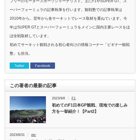
フリーのモータースポーツジャーナリスト。主にF1やSUPER GT、ス
ーパーフォーミュラの記事執筆を行います。観戦塾での記事執筆は
2010年から。翌年から各サーキットでレース取材を重ねています。今
年はSUPER GTとスーパーフォーミュラをメインに国内主要レースをほ
ぼ全戦取材しています。
初めてサーキット観戦される初心者向けの情報コーナー「ビギナー観戦
塾」も担当。
Twitter
Facebook
この著者の最新の記事
2023/9/8
F1
初めてのF1日本GP観戦、現地での楽しみ
方を一挙紹介！【Part2】
2023/8/31
etc