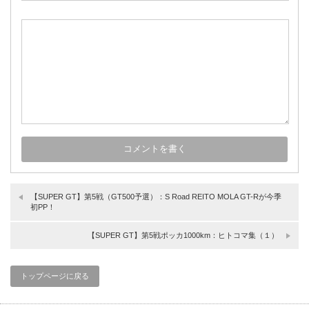
【SUPER GT】第5戦（GT500予選）：S Road REITO MOLA GT-Rが今季
初PP！
【SUPER GT】第5戦ポッカ1000km：ヒトコマ集（１）
トップページに戻る