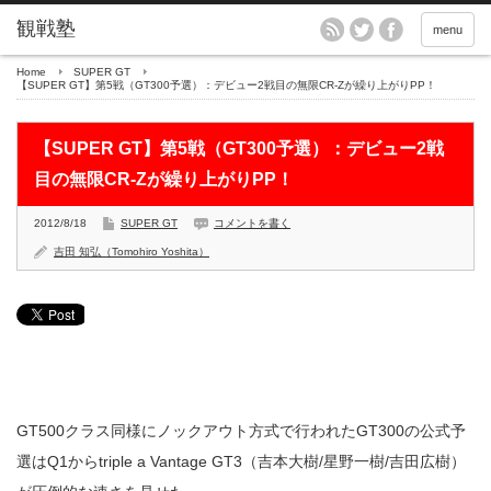
menu
Home
SUPER GT
【SUPER GT】第5戦（GT300予選）：デビュー2戦目の無限CR-Zが繰り上がりPP！
【SUPER GT】第5戦（GT300予選）：デビュー2戦
目の無限CR-Zが繰り上がりPP！
2012/8/18
SUPER GT
コメントを書く
吉田 知弘（Tomohiro Yoshita）
GT500クラス同様にノックアウト方式で行われたGT300の公式予
選はQ1からtriple a Vantage GT3（吉本大樹/星野一樹/吉田広樹）