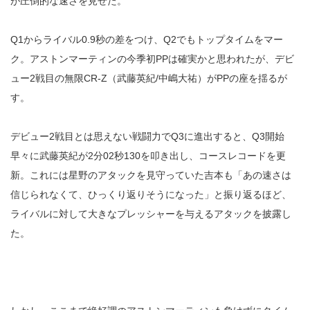
が圧倒的な速さを見せた。
Q1からライバル0.9秒の差をつけ、Q2でもトップタイムをマー
ク。アストンマーティンの今季初PPは確実かと思われたが、デビ
ュー2戦目の無限CR-Z（武藤英紀/中嶋大祐）がPPの座を揺るが
す。
デビュー2戦目とは思えない戦闘力でQ3に進出すると、Q3開始
早々に武藤英紀が2分02秒130を叩き出し、コースレコードを更
新。これには星野のアタックを見守っていた吉本も「あの速さは
信じられなくて、ひっくり返りそうになった」と振り返るほど、
ライバルに対して大きなプレッシャーを与えるアタックを披露し
た。