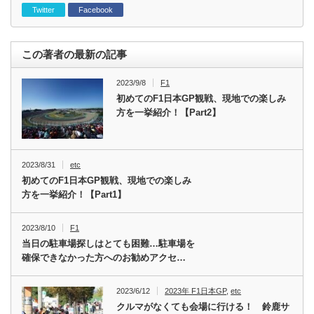
Twitter
Facebook
この著者の最新の記事
2023/9/8
F1
初めてのF1日本GP観戦、現地での楽しみ
方を一挙紹介！【Part2】
2023/8/31
etc
初めてのF1日本GP観戦、現地での楽しみ
方を一挙紹介！【Part1】
2023/8/10
F1
当日の駐車場探しはとても困難…駐車場を
確保できなかった方へのお勧めアクセ…
2023/6/12
2023年 F1日本GP
,
etc
クルマがなくても会場に行ける！ 鈴鹿サ