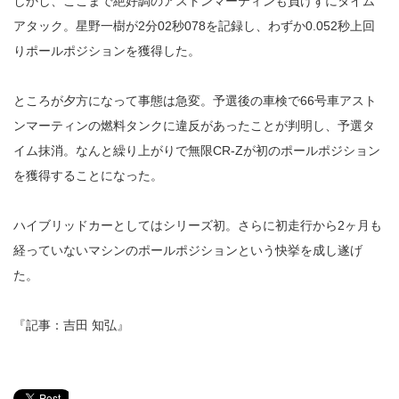
しかし、ここまで絶好調のアストンマーティンも負けずにタイム
アタック。星野一樹が2分02秒078を記録し、わずか0.052秒上回
りポールポジションを獲得した。
ところが夕方になって事態は急変。予選後の車検で66号車アスト
ンマーティンの燃料タンクに違反があったことが判明し、予選タ
イム抹消。なんと繰り上がりで無限CR-Zが初のポールポジション
を獲得することになった。
ハイブリッドカーとしてはシリーズ初。さらに初走行から2ヶ月も
経っていないマシンのポールポジションという快挙を成し遂げ
た。
『記事：吉田 知弘』