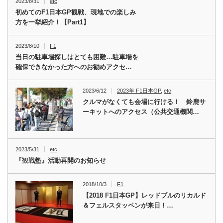
2023/8/31
etc
初めてのF1日本GP観戦、現地での楽しみ
方を一挙紹介！【Part1】
2023/8/10
F1
当日の駐車場探しはとても困難…駐車場を
確保できなかった方へのお勧めアクセ…
2023/6/12
2023年 F1日本GP
,
etc
クルマがなくても会場に行ける！ 鈴鹿サ
ーキットへのアクセス（公共交通機関…
2023/5/31
etc
『観戦塾』活動再開のお知らせ
2018/10/3
F1
【2018 F1日本GP】レッドブルのリカルド
＆フェルスタッペンが来日！…