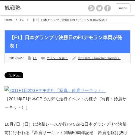
menu
Home
F1
【F1】日本グランプリ決勝日のF1デモラン車両が発表！
【F1】日本グランプリ決勝日のF1デモラン車両が発
表！
2012/9/27
F1
コメントを書く
吉田 知弘（Tomohiro Yoshita）
［2011年F1日本GPでのデモ走行イベントの様子（写真：鈴鹿サ
ーキット）］
10月7日（日）に決勝レースが行われるF1日本グランプリで決勝
前に行われる「鈴鹿サーキット開場50周年記念 鈴鹿を駆け抜け