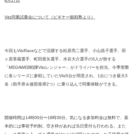
6月17日
Vitz同乗試乗会について（ビギナー観戦塾より）
今回もVitzRaceなどで活躍する松原亮二選手、小山昌子選手、田
ヶ原章蔵選手、町田亜矢選手、水谷大介選手の5人が扮する
「MEGAWEB戦隊Vitzレンジャー」がドライバーを担当。今季実際
に各シリーズに参戦していたVitz5台が用意され、1台につき最大3
名（助手席＆後部座席2つ）に乗り込んで同乗体験ができる。
開催時間は14時00分〜18時30分。気になる参加料金は無料で、基
本的には事前予約制。空き枠があれば当日受付も行われる。また