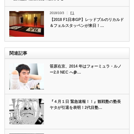
2018/10/3
F1
【2018 F1日本GP】レッドブルのリカルド
＆フェルスタッペンが来日！…
関連記事
笹原右京、2014 年はフォーミュラ・ルノ
ー2.0 NEC へ参…
『４月１日 緊急速報！！』観戦塾の塾長
ヤタが引退を表明！2代目塾…