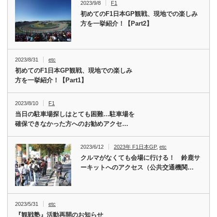
2023/9/8
F1
初めてのF1日本GP観戦、現地での楽しみ
方を一挙紹介！【Part2】
2023/8/31
etc
初めてのF1日本GP観戦、現地での楽しみ
方を一挙紹介！【Part1】
2023/8/10
F1
当日の駐車場探しはとても困難…駐車場を
確保できなかった方へのお勧めアクセ…
2023/6/12
2023年 F1日本GP
,
etc
クルマがなくても会場に行ける！ 鈴鹿サ
ーキットへのアクセス（公共交通機関…
2023/5/31
etc
『観戦塾』活動再開のお知らせ