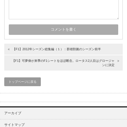
【F1】2012年シーズン総集編（１）：群雄割拠のシーズン前半
【F1】可夢偉が来季のF1シートをほぼ断念。ロータス2人目はグロージャ
ンに決定
トップページに戻る
アーカイブ
サイトマップ