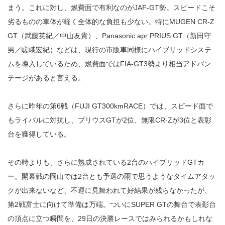
まう。これに対し、燃費面で有利なのがJAF-GT勢。スピードこそ
劣るものの車体が軽く全体的な負担も少ない。特にMUGEN CR-Z
GT（武藤英紀／中山友貴）、Panasonic apr PRIUS GT（新田守
男／嵯峨宏紀）などは、現行の市販車同様にハイブリッドシステ
ムを導入しているため、燃費面ではFIA-GT3勢より相当アドバン
テージがあると言える。
さらに昨年の第6戦（FUJI GT300kmRACE）では、スピード面で
もライバルに対抗し、プリウスGTが2位、無限CR-Zが3位と表彰
台を獲得している。
その時よりも、さらに熟成されている2台のハイブリッドGTカ
ー。開幕戦の岡山では2台とも予選の雨で思うようなタイムアタッ
クが出来ないなど、不運に見舞われて好結果が残らなかったが、
第2戦富士に向けて準備は万端。ついにSUPER GTの舞台で表彰台
の頂点に立つ瞬間を、29日の決勝レースではみられるかもしれな