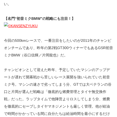
い。
【名門“初音ミクBMW”の戦略にも注目！】
今回の500kmレースで、一番注目をしたいのが2011年のチャンピ
オンチームであり、昨年の第2戦GT300ウィナーでもあるGSR初音
ミクBMW（谷口信輝／片岡龍也）だ。
チャンピオンとして迎えた昨年、予定していたマシンのアップデ
ートが遅れて開幕戦から苦しいレース展開を強いられていた初音
ミク号。マシンの速さで劣ってしまう分、GTでは大ベテランの谷
口と片岡が選んだ戦略は「徹底的な燃費管理とタイヤ無交換作
戦」だった。ラップタイムで他陣営よりロスしてしまう分、燃費
を徹底的にセーブしタイヤマネジメントも厳しく管理。他が給油
で時間がかかっている間に自分たちは給油時間を最小にするだけ