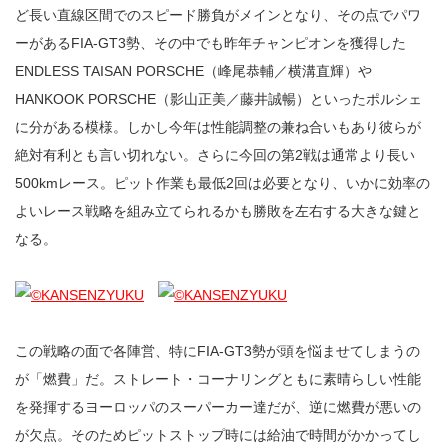
ど長い直線区間でのスピード勝負がメインとなり、その点でパワ
ーがあるFIA-GT3勢、その中でも昨年チャンピオンを獲得した
ENDLESS TAISAN PORSCHE（峰尾恭輔／横溝直輝）や
HANKOOK PORSCHE（影山正美／藤井誠暢）といったポルシェ
に分がある模様。しかし今年は性能調整の兼ね合いもあり彼らが
絶対有利とも言い切れない。さらに今回の第2戦は通常より長い
500kmレース。ピット作業も最低2回は必要となり、いかに効率の
よいレース戦略を組み立てられるかも勝敗を左右する大きな鍵と
なる。
この戦略の面で各陣営、特にFIA-GT3勢が頭を悩ませてしまうの
が「燃費」だ。ストレート・コーナリングともに素晴らしい性能
を発揮するヨーロッパのスーパーカー達だが、逆に燃費が悪いの
が欠点。そのためピットストップ時には給油で時間がかかってし