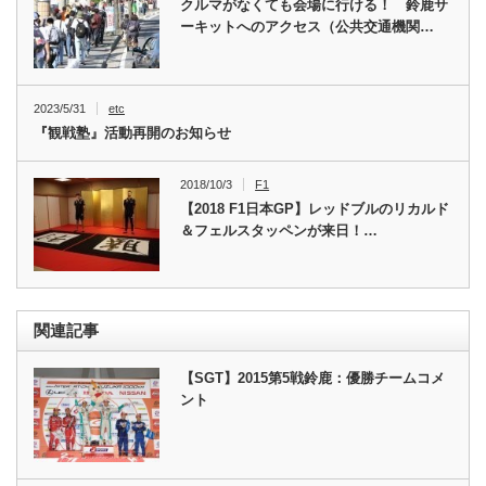
クルマがなくても会場に行ける！ 鈴鹿サ
ーキットへのアクセス（公共交通機関…
2023/5/31
etc
『観戦塾』活動再開のお知らせ
2018/10/3
F1
【2018 F1日本GP】レッドブルのリカルド
＆フェルスタッペンが来日！…
関連記事
【SGT】2015第5戦鈴鹿：優勝チームコメ
ント