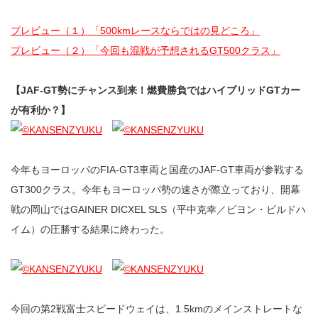
プレビュー（１）「500kmレースならではの見どころ」
プレビュー（２）「今回も混戦が予想されるGT500クラス」
【JAF-GT勢にチャンス到来！燃費勝負ではハイブリッドGTカー
が有利か？】
今年もヨーロッパのFIA-GT3車両と国産のJAF-GT車両が参戦する
GT300クラス。今年もヨーロッパ勢の速さが際立っており、開幕
戦の岡山ではGAINER DICXEL SLS（平中克幸／ビヨン・ビルドハ
イム）の圧勝する結果に終わった。
今回の第2戦富士スピードウェイは、1.5kmのメインストレートな