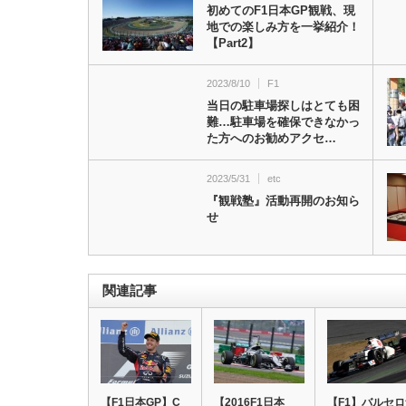
初めてのF1日本GP観戦、現
地での楽しみ方を一挙紹介！
【Part2】
2023/8/10
F1
当日の駐車場探しはとても困
難…駐車場を確保できなかっ
た方へのお勧めアクセ…
2023/5/31
etc
『観戦塾』活動再開のお知ら
せ
関連記事
【F1日本GP】C
【2016F1日本
【F1】バルセ