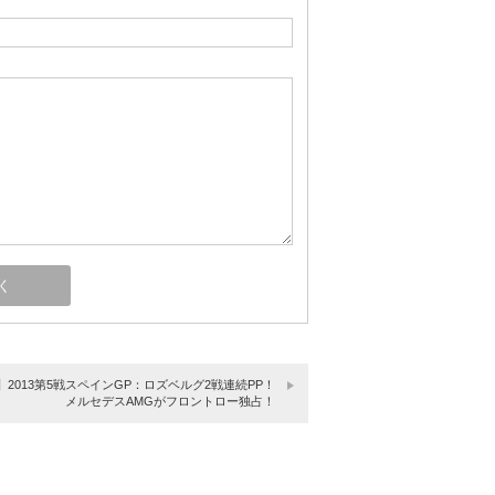
】2013第5戦スペインGP：ロズベルグ2戦連続PP！
メルセデスAMGがフロントロー独占！