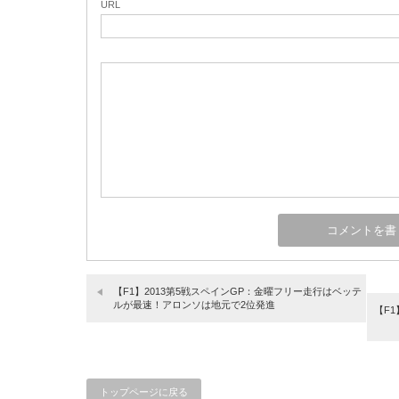
URL
【F1】2013第5戦スペインGP：金曜フリー走行はベッテ
ルが最速！アロンソは地元で2位発進
【F1
トップページに戻る