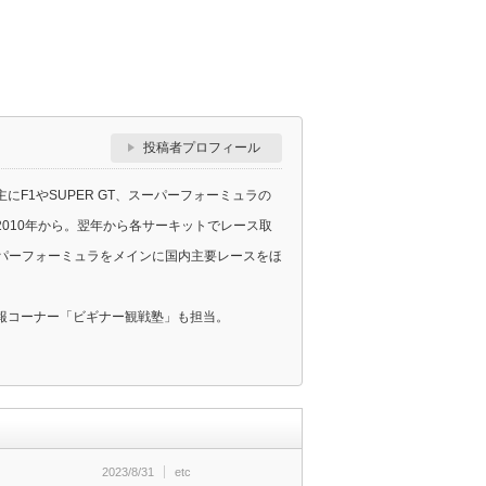
投稿者プロフィール
F1やSUPER GT、スーパーフォーミュラの
010年から。翌年から各サーキットでレース取
スーパーフォーミュラをメインに国内主要レースをほ
報コーナー「ビギナー観戦塾」も担当。
2023/8/31
etc