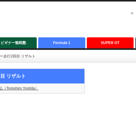
<
ビギナー観戦塾
Formula 1
SUPER GT
リー走行2回目 リザルト
回目 リザルト
（Tomohiro Yoshita）