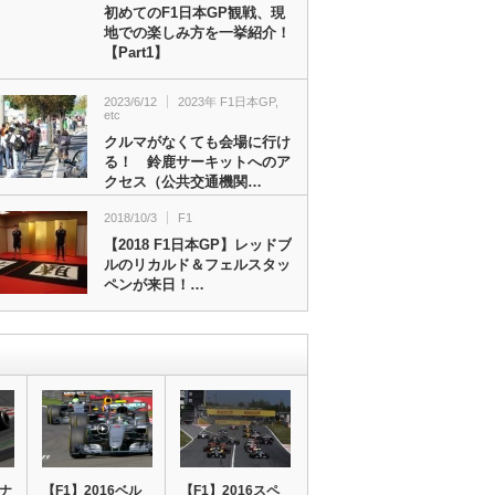
初めてのF1日本GP観戦、現
地での楽しみ方を一挙紹介！
【Part1】
2023/6/12
2023年 F1日本GP
,
etc
クルマがなくても会場に行け
る！ 鈴鹿サーキットへのア
クセス（公共交通機関…
2018/10/3
F1
【2018 F1日本GP】レッドブ
ルのリカルド＆フェルスタッ
ペンが来日！…
ロナ
【F1】2016ベル
【F1】2016スペ