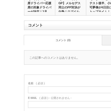
席ドライバー応援
GP】メルセデス
テスト後半、小
席の対象ドライバ
同士のPP対決が
可夢偉が4日目
ーが決定！3月…
白熱！ロズベル…
トップタイム！
コメント
コメント (0)
この記事へのコメントはありません。
名前
( 必須 )
E-MAIL
( 必須 ) - 公開されません -