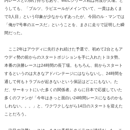
内レースとの掛け持ちもあり、WECシリーズ戦は何度か欠場。ど
うしても、「ブルツ、ラピエールがメインでいて、一貴はあくま
で3人目」という印象が少なからずあったが、今回のル・マンでは
「俺が7号車のエースだ」ということを、まさに走りで証明した瞬
間だった。
ここ2年はアウディに先行され続けた予選で、初めて2台ともア
ウディ勢の前からのスタートポジションを手に入れたトヨタ勢。
本番の決勝レースは24時間の長丁場。もちろん、前からスタート
するというのは大きなアドバンテージにはならないし、24時間を
通して何もトラブルが起きないという保証はどこにもない。た
だ、サーキットにいた多くの関係者。さらに日本で応援していた
多くのファンが「今年はきっと面白い24時間レースになるのかも
しれない。。。」と、ワクワクしながら14日のスタートを迎えた
ことだろう。