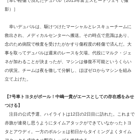
［幸い軽傷で済んだデュバル（2013年富士スピードウェイで撮
影）］
幸いデュバルは、駆けつけたマーシャルとレスキューチームに
救出され、メディカルセンターへ搬送。その時点で意識はあり、
念のため病院で検査を受けたがかすり傷程度の軽傷で済んだ。大
事を取ってデュバルは週末のレースを欠場。代役にマルク・ジェ
ネが加わることが決まったが、マシンは修復不可能というくらい
の状況。チームは夜を徹して分解し、ほぼゼロからマシンを組み
立て上げた。
【7号車トヨタがポール！中嶋一貴がエースとしての存在感をみせ
つける】
注目の公式予選、ハイライトは12日の2日目に訪れた。これまで
赤旗が連発し思うようにタイムアタックができていなかったトヨ
タとアウディ。一方のポルシェは初日からタイミングよくタイム