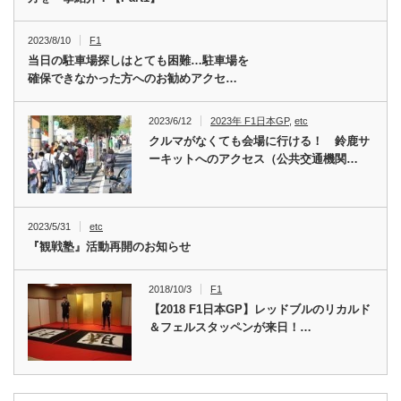
2023/8/10
F1
当日の駐車場探しはとても困難…駐車場を
確保できなかった方へのお勧めアクセ…
2023/6/12
2023年 F1日本GP
,
etc
クルマがなくても会場に行ける！ 鈴鹿サ
ーキットへのアクセス（公共交通機関…
2023/5/31
etc
『観戦塾』活動再開のお知らせ
2018/10/3
F1
【2018 F1日本GP】レッドブルのリカルド
＆フェルスタッペンが来日！…