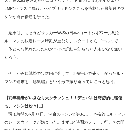
ス。第81回を迎えた今回はアウディ、トヨタに加えポルシェが
LMP1クラスに参戦。ハイブリッドシステムを搭載した最新鋭のマ
シンが総合優勝を争った。
週末は、ちょうどサッカーW杯の日本×コートジボワール戦と
ル・マンの決勝レース時刻が重なり、スタートからゴールまで、
一体どんな流れだったのか？その詳細を知らない人も少なく無い
だろう。
今回から観戦塾では数回に分けて、3強争いで盛り上がったル・
マンの週末を「総集編」という形で振り返っていこうと思う。
【前年覇者がいきなり大クラッシュ！！デュバルは奇跡的に軽傷
も、マシンは粉々に】
現地時間の6月11日、54台のマシンが集結し、本格的にル・マン
のレースウィークが始まった。まずは4時間のフリー走行。その開