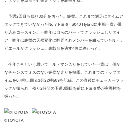
アタックを成功させ暫定トップを維持する。
予選2回目も残り30分を切った。終盤。これまで満足にタイムア
タックできていなかったNo.7トヨタTS040 Hybridに中嶋一貴が乗
り込みコースイン。一昨年は自らのパートでクラッシュしリタイ
ア、昨年は終盤の天候変化に翻弄されメンバーを組んでいたN・ラ
ピエールがクラッシュ。表彰台を逃す4位に終わった。
今年こそという思いで、ル・マン入りをしていた一貴は、僅か
なチャンスでミスのない完璧な走りを披露。これまでのトップタ
イムを0.4秒上回る3分22秒589を記録。この直後にチェッカーフラ
ッグが振られ、残り2時間の予選3回目を前にトヨタ勢が主導権を
握った。
©TOYOTA