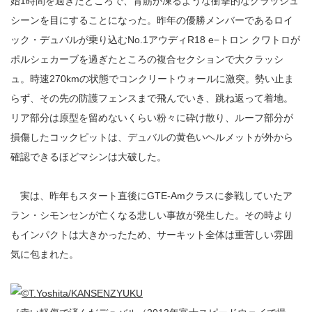
始1時間を過ぎたところで、背筋が凍るような衝撃的なクラッシュ
シーンを目にすることになった。昨年の優勝メンバーであるロイ
ック・デュバルが乗り込むNo.1アウディR18 e−トロン クワトロが
ポルシェカーブを過ぎたところの複合セクションで大クラッシ
ュ。時速270kmの状態でコンクリートウォールに激突。勢い止ま
らず、その先の防護フェンスまで飛んでいき、跳ね返って着地。
リア部分は原型を留めないくらい粉々に砕け散り、ルーフ部分が
損傷したコックピットは、デュバルの黄色いヘルメットが外から
確認できるほどマシンは大破した。
実は、昨年もスタート直後にGTE-Amクラスに参戦していたア
ラン・シモンセンが亡くなる悲しい事故が発生した。その時より
もインパクトは大きかったため、サーキット全体は重苦しい雰囲
気に包まれた。