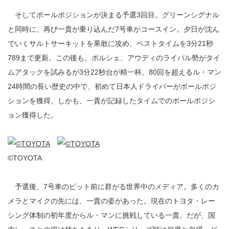
そしてポールポジションが決まる予選3回目。グリーンシグナル
と同時に、再び一貴が乗り込んだ7号車がコースイン。夕日が沈ん
でいくサルトサーキットを果敢に攻め、ベストタイムを3分21秒
789まで更新。この後も、ポルシェ、アウディのライバル勢がタイ
ムアタックを試みるが3分22秒台が精一杯。80回を超えるル・マン
24時間の長い歴史の中で、初めて日本人ドライバーがポールポジ
ションを獲得。しかも、一貴が記録したタイムでのポールポジシ
ョン獲得した。
©TOYOTA
予選後、7号車のピット前に群がる世界中のメディア。多くのカ
メラとマイクの先には、一貴の姿があった。現在のトヨタ・レー
シング体制の初年度からル・マンに挑戦している一貴。だが、国