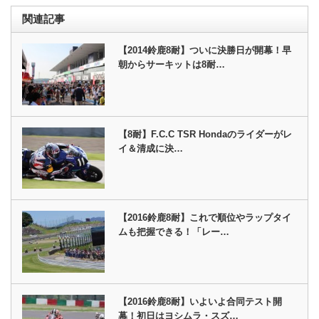
関連記事
【2014鈴鹿8耐】ついに決勝日が開幕！早
朝からサーキットは8耐…
【8耐】F.C.C TSR Hondaのライダーがレ
イ＆清成に決…
【2016鈴鹿8耐】これで順位やラップタイ
ムも把握できる！「レー…
【2016鈴鹿8耐】いよいよ合同テスト開
幕！初日はヨシムラ・スズ…