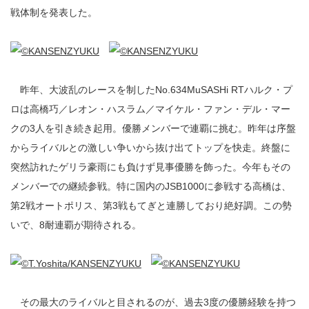
戦体制を発表した。
昨年、大波乱のレースを制したNo.634MuSASHi RTハルク・プ
ロは高橋巧／レオン・ハスラム／マイケル・ファン・デル・マー
クの3人を引き続き起用。優勝メンバーで連覇に挑む。昨年は序盤
からライバルとの激しい争いから抜け出てトップを快走。終盤に
突然訪れたゲリラ豪雨にも負けず見事優勝を飾った。今年もその
メンバーでの継続参戦。特に国内のJSB1000に参戦する高橋は、
第2戦オートポリス、第3戦もてぎと連勝しており絶好調。この勢
いで、8耐連覇が期待される。
その最大のライバルと目されるのが、過去3度の優勝経験を持つ