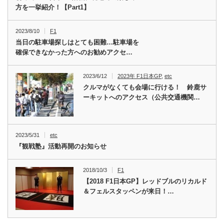
方を一挙紹介！【Part1】
2023/8/10
F1
当日の駐車場探しはとても困難…駐車場を
確保できなかった方へのお勧めアクセ…
2023/6/12
2023年 F1日本GP
,
etc
クルマがなくても会場に行ける！ 鈴鹿サ
ーキットへのアクセス（公共交通機関…
2023/5/31
etc
『観戦塾』活動再開のお知らせ
2018/10/3
F1
【2018 F1日本GP】レッドブルのリカルド
＆フェルスタッペンが来日！…