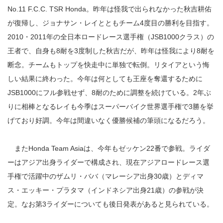
No.11 F.C.C. TSR Honda。昨年は怪我で出られなかった秋吉耕佑
が復帰し、ジョナサン・レイとともチーム4度目の勝利を目指す。
2010・2011年の全日本ロードレース選手権（JSB1000クラス）の
王者で、自身も8耐を3度制した秋吉だが、昨年は怪我により8耐を
断念。チームもトップを快走中に単独で転倒。リタイアという悔
しい結果に終わった。今年は何としても王座を奪還するために
JSB1000にフル参戦せず、8耐のために調整を続けている。2年ぶ
りに相棒となるレイも今季はスーパーバイク世界選手権で3勝を挙
げており好調。今年は間違いなく優勝候補の筆頭になるだろう。
またHonda Team Asiaは、今年もゼッケン22番で参戦。ライダ
ーはアジア出身ライダーで構成され、現在アジアロードレース選
手権で活躍中のザムリ・ババ（マレーシア出身30歳）とディマ
ス・エッキー・プラタマ（インドネシア出身21歳）の参戦が決
定。なお第3ライダーについても後日発表があると見られている。