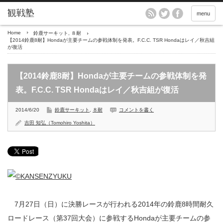
menu
Home
鈴鹿サーキット
,
８耐
【2014鈴鹿8耐】Hondaが主要チームの参戦体制を発表。F.C.C. TSR Hondaはレイ／秋吉組
が復活
【2014鈴鹿8耐】Hondaが主要チームの参戦体制を発
表。F.C.C. TSR Hondaはレイ／秋吉組が復活
2014/6/20
鈴鹿サーキット
,
８耐
コメントを書く
吉田 知弘（Tomohiro Yoshita）
7月27日（日）に決勝レースが行われる2014年の鈴鹿8時間耐久
ロードレース（第37回大会）に参戦するHondaが主要チームの参