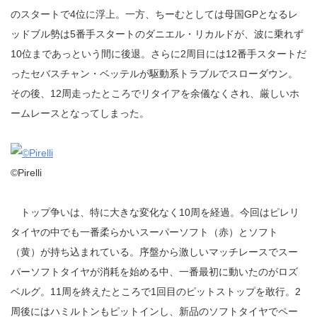
のスタートで4位に浮上。一方、ちーむとしては母国GPとなるレ
ッドブル勢は5番手スタートのダニエル・リカルドが、波に乗れず
10位まであっという間に後退。さらに2周目には12番手スタートだ
ったセバスチャン・ベッテルが駆動系トラブルでスローダウン。
その後、12周走ったところでリタイアを余儀なくされ、厳しいホ
ームレースとなってしまった。
©Pirelli
トップ争いは、特に大きな変化なく10周を経過。今回はピレリ
タイヤの中でも一番柔らかいスーパーソフト（赤）とソフト
（黄）が持ち込まれている。序盤から激しいマッチレースでスー
パーソフトタイヤが消耗を始める中、一番最初に動いたのがロズ
ベルグ。11周を終えたところで1回目のピットストップを敢行。2
周後にはハミルトンもピットインし、新品のソフトタイヤでペー