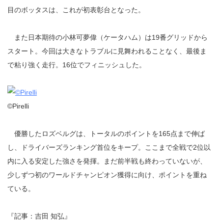
目のボッタスは、これが初表彰台となった。
また日本期待の小林可夢偉（ケータハム）は19番グリッドから
スタート。今回は大きなトラブルに見舞われることなく、最後ま
で粘り強く走行。16位でフィニッシュした。
©Pirelli
優勝したロズベルグは、トータルのポイントを165点まで伸ば
し、ドライバーズランキング首位をキープ。ここまで全戦で2位以
内に入る安定した強さを発揮。まだ前半戦も終わっていないが、
少しずつ初のワールドチャンピオン獲得に向け、ポイントを重ね
ている。
『記事：吉田 知弘』