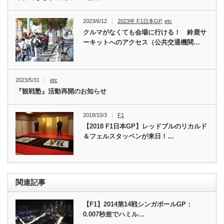
2023/6/12
2023年 F1日本GP
,
etc
クルマがなくても会場に行ける！ 鈴鹿サ
ーキットへのアクセス（公共交通機関…
2023/5/31
etc
『観戦塾』活動再開のお知らせ
2018/10/3
F1
【2018 F1日本GP】レッドブルのリカルド
＆フェルスタッペンが来日！…
関連記事
【F1】2014第14戦シンガポールGP：
0.007秒差でハミル…