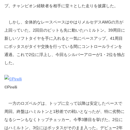
プ。チャンピオン経験者を相手に堂々とした走りを披露した。
しかし、全体的なレースペースはやはりメルセデスAMGの方が
上回っていた。2回目のピットも先に動いたハミルトン。39周目に
新しいソフトタイヤを手に入れると一気にペースアップ。41周目
にボッタスがタイヤ交換を行っている間にコントロールラインを
通過。これで2位に浮上し、今回もシルバーアローが1・2位を独占
した。
©Pirelli
一方のロズベルグは、トップに立って以降は安定したペースで
周回。終盤はハミルトンと1秒差での戦いとなったが、特に劣勢に
なるシーンもなくトップチェッカー。今季3勝目を挙げた。2位に
はハミルトン、3位にはボッタスがそのまま入った。デビュー2年