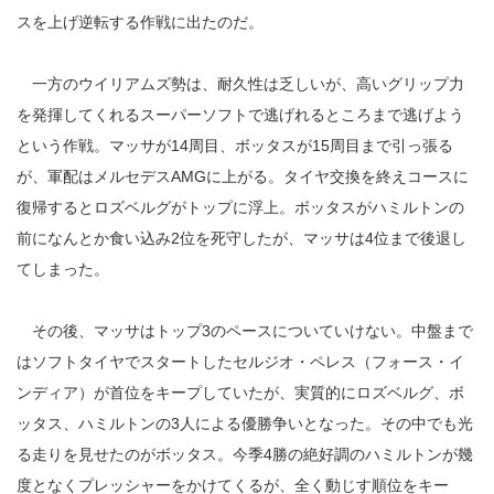
スを上げ逆転する作戦に出たのだ。
一方のウイリアムズ勢は、耐久性は乏しいが、高いグリップ力
を発揮してくれるスーパーソフトで逃げれるところまで逃げよう
という作戦。マッサが14周目、ボッタスが15周目まで引っ張る
が、軍配はメルセデスAMGに上がる。タイヤ交換を終えコースに
復帰するとロズベルグがトップに浮上。ボッタスがハミルトンの
前になんとか食い込み2位を死守したが、マッサは4位まで後退し
てしまった。
その後、マッサはトップ3のペースについていけない。中盤まで
はソフトタイヤでスタートしたセルジオ・ペレス（フォース・イ
ンディア）が首位をキープしていたが、実質的にロズベルグ、ボ
ッタス、ハミルトンの3人による優勝争いとなった。その中でも光
る走りを見せたのがボッタス。今季4勝の絶好調のハミルトンが幾
度となくプレッシャーをかけてくるが、全く動じす順位をキー