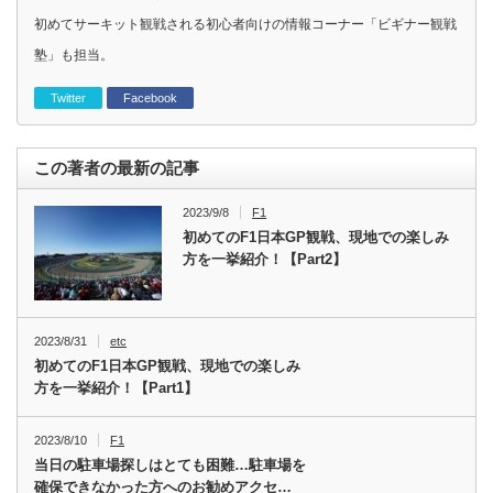
初めてサーキット観戦される初心者向けの情報コーナー「ビギナー観戦
塾」も担当。
Twitter
Facebook
この著者の最新の記事
2023/9/8
F1
初めてのF1日本GP観戦、現地での楽しみ
方を一挙紹介！【Part2】
2023/8/31
etc
初めてのF1日本GP観戦、現地での楽しみ
方を一挙紹介！【Part1】
2023/8/10
F1
当日の駐車場探しはとても困難…駐車場を
確保できなかった方へのお勧めアクセ…