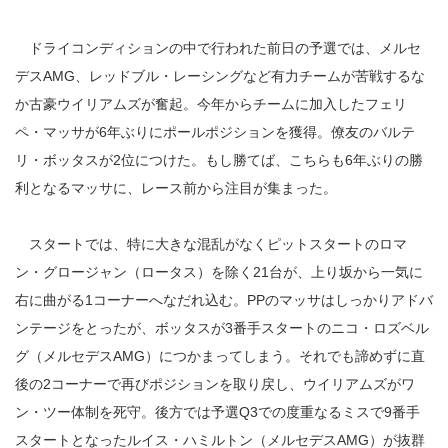
ドライコンディションの中で行われた前日の予選では、メルセ
デスAMG、レッドブル・レーシングなど有力チームが苦戦するな
か古豪ウイリアムズが奮起。今年からチームに加入したフェリ
ペ・マッサが6年ぶりにポールポジションを獲得。僚友のバルテ
リ・ボッタスが2位につけた。もし勝てば、こちらも6年ぶりの勝
利となるマッサに、レース前から注目が集まった。
スタートでは、特に大きな混乱がなくピットスタートのロマ
ン・グロージャン（ロータス）を除く21台が、上り坂から一気に
右に曲がる1コーナーへなだれ込む。PPのマッサはしっかりアドバ
ンテージをとったが、ボッタスが3番手スタートのニコ・ロズベル
グ（メルセデスAMG）につかまってしまう。それでも諦めずに直
後の2コーナーで再びポジションを取り戻し、ウイリアムズがワ
ン・ツー体制を死守。後方では予選Q3での度重なるミスで9番手
スタートとなったルイス・ハミルトン（メルセデスAMG）が抜群