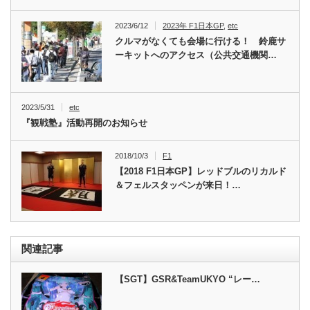
2023/6/12
2023年 F1日本GP
,
etc
クルマがなくても会場に行ける！ 鈴鹿サ
ーキットへのアクセス（公共交通機関…
2023/5/31
etc
『観戦塾』活動再開のお知らせ
2018/10/3
F1
【2018 F1日本GP】レッドブルのリカルド
＆フェルスタッペンが来日！…
関連記事
【SGT】GSR&TeamUKYO “レー…