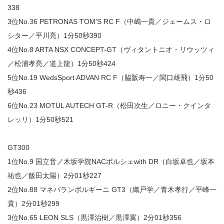
338
3位No.36 PETRONAS TOM’S RC F（中嶋一貴／ジェームス・ロ
シター／平川亮）1分50秒390
4位No.8 ARTA NSX CONCEPT-GT（ヴィタントニオ・リウッツィ
／松浦孝亮／道上龍）1分50秒424
5位No.19 WedsSport ADVAN RC F（脇阪寿一／関口雄飛）1分50
秒436
6位No.23 MOTUL AUTECH GT-R（松田次生／ロニー・クインタ
レッリ）1分50秒521
GT300
1位No.9 国立音ノ木坂学院NACポルシェwith DR（白坂卓也／坂本
祐也／飯田太陽）2分01秒227
2位No.88 マネパランボルギーニ GT3（織戸学／青木孝行／平峰一
貴）2分01秒299
3位No.65 LEON SLS（黒澤治樹／黒澤翼）2分01秒356