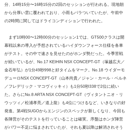
分、14時15分〜16時15分の2回のセッションが行われる。現地朝
から分厚い雲に覆われており、小雨もパラついていたが、午前中
の2時間に関してはドライコンディションで行われた。
まず10時00〜12時00分のセッション1では、GT500クラスは開
幕戦以来の導入が予想されているハイダウンフォース仕様を各車
がテスト。その中で速さを見せたのがホンダ勢だった。今季苦戦
が続いているが、No.17 KEIHIN NSX CONCEPT-GT（塚越広大／
金石年弘）が1分49秒998と好タイムをマーク。No.18 ウイダーモ
デューロNSX CONCEPT-GT（山本尚貴／ジャン・カール・ベルネ
／フレデリック・マコヴィッキィ）も1分50秒338で2位に続い
た。さらにNo.8 ARTA NSX CONCEPT-GT（ヴィタントニオ・リ
ウッツィ／松浦孝亮／道上龍）も4位につけるなど、いきなりの好
発進。第4戦SUGOからエンジンのスペックが新しくなり、今回も
各陣営がそのテストを行っていることは確実。序盤はホンダ陣営
がパワー不足に悩まされていたが、それも夏以降は解消されそう