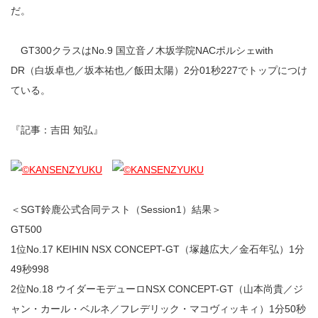
だ。
GT300クラスはNo.9 国立音ノ木坂学院NACポルシェwith
DR（白坂卓也／坂本祐也／飯田太陽）2分01秒227でトップにつけ
ている。
『記事：吉田 知弘』
＜SGT鈴鹿公式合同テスト（Session1）結果＞
GT500
1位No.17 KEIHIN NSX CONCEPT-GT（塚越広大／金石年弘）1分
49秒998
2位No.18 ウイダーモデューロNSX CONCEPT-GT（山本尚貴／ジ
ャン・カール・ベルネ／フレデリック・マコヴィッキィ）1分50秒