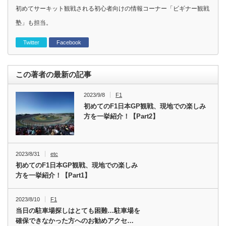
初めてサーキット観戦される初心者向けの情報コーナー「ビギナー観戦
塾」も担当。
Twitter
Facebook
この著者の最新の記事
2023/9/8
F1
初めてのF1日本GP観戦、現地での楽しみ
方を一挙紹介！【Part2】
2023/8/31
etc
初めてのF1日本GP観戦、現地での楽しみ
方を一挙紹介！【Part1】
2023/8/10
F1
当日の駐車場探しはとても困難…駐車場を
確保できなかった方へのお勧めアクセ…