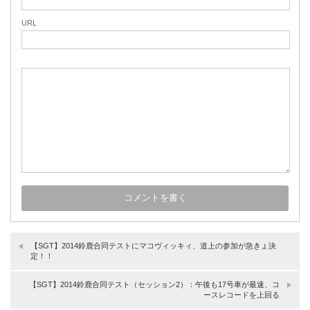
URL
【SGT】2014鈴鹿合同テストにマコヴィッキィ、道上の参加が急きょ決
定！！
【SGT】2014鈴鹿合同テスト（セッション2）：午後も17号車が最速、コ
ースレコードを上回る