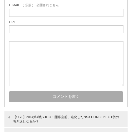
E-MAIL
( 必須 ) - 公開されません -
URL
【SGT】2014第4戦SUGO：開幕直前、進化したNSX CONCEPT-GT勢の
巻き返しなるか？