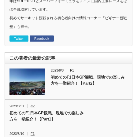
年はSUPER GTとスーパーフォーミュラをメインに国内主要レースをほ
ぼ全戦取材しています。
初めてサーキット観戦される初心者向けの情報コーナー「ビギナー観戦
塾」も担当。
Twitter
Facebook
この著者の最新の記事
2023/9/8
F1
初めてのF1日本GP観戦、現地での楽しみ
方を一挙紹介！【Part2】
2023/8/31
etc
初めてのF1日本GP観戦、現地での楽しみ
方を一挙紹介！【Part1】
2023/8/10
F1