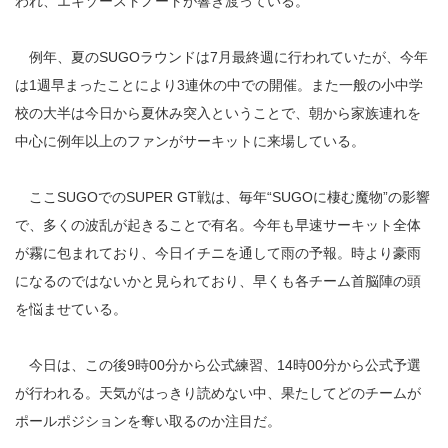
われ、エキゾーストノートが響き渡っている。
例年、夏のSUGOラウンドは7月最終週に行われていたが、今年
は1週早まったことにより3連休の中での開催。また一般の小中学
校の大半は今日から夏休み突入ということで、朝から家族連れを
中心に例年以上のファンがサーキットに来場している。
ここSUGOでのSUPER GT戦は、毎年“SUGOに棲む魔物”の影響
で、多くの波乱が起きることで有名。今年も早速サーキット全体
が霧に包まれており、今日イチニを通して雨の予報。時より豪雨
になるのではないかと見られており、早くも各チーム首脳陣の頭
を悩ませている。
今日は、この後9時00分から公式練習、14時00分から公式予選
が行われる。天気がはっきり読めない中、果たしてどのチームが
ポールポジションを奪い取るのか注目だ。