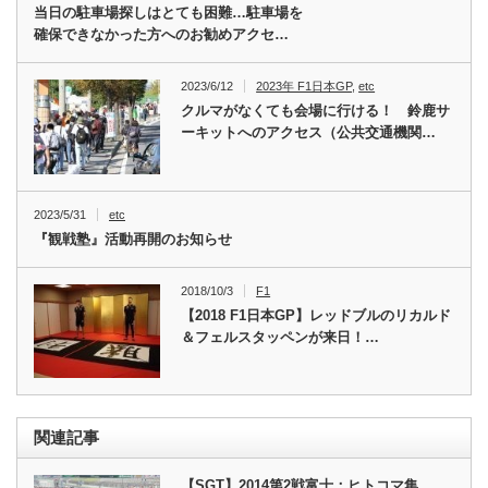
当日の駐車場探しはとても困難…駐車場を
確保できなかった方へのお勧めアクセ…
2023/6/12
2023年 F1日本GP
,
etc
クルマがなくても会場に行ける！ 鈴鹿サ
ーキットへのアクセス（公共交通機関…
2023/5/31
etc
『観戦塾』活動再開のお知らせ
2018/10/3
F1
【2018 F1日本GP】レッドブルのリカルド
＆フェルスタッペンが来日！…
関連記事
【SGT】2014第2戦富士：ヒトコマ集