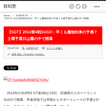
menu
Home
SUPER GT
【SGT】2014第4戦SUGO：早くも魔物到来の予感？土曜予選日は霧の中で開幕
【SGT】2014第4戦SUGO：早くも魔物到来の予感？
土曜予選日は霧の中で開幕
2014/7/19
SUPER GT
コメントを書く
吉田 知弘（Tomohiro Yoshita）
2014年のSUPER GT第4戦が19日、宮城県のスポーツランド
SUGOで開幕。早速現地では早朝からサポートレースの予選が行