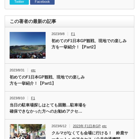
Twitter
Facebook
この著者の最新の記事
2023/9/8
F1
初めてのF1日本GP観戦、現地での楽しみ
方を一挙紹介！【Part2】
2023/8/31
etc
初めてのF1日本GP観戦、現地での楽しみ
方を一挙紹介！【Part1】
2023/8/10
F1
当日の駐車場探しはとても困難…駐車場を
確保できなかった方へのお勧めアクセ…
2023/6/12
2023年 F1日本GP
,
etc
クルマがなくても会場に行ける！ 鈴鹿サ