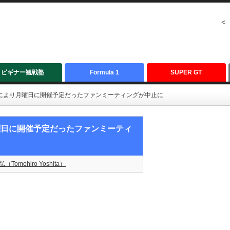
<
ビギナー観戦塾
Formula 1
SUPER GT
影響により月曜日に開催予定だったファンミーティングが中止に
月曜日に開催予定だったファンミーティ
（Tomohiro Yoshita）