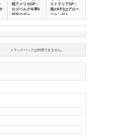
開
戦アメリカGP：
ストラリアGP：
サ
ロズベルグ今季9
雨のFP3はグロー
…
回目のポー…
ジャンがト…
トラックバックは利用できません。