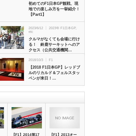
初めてのF1日本GP観戦、現
地での楽しみ方を一挙紹介！
【Part1】
2023/6/12
2023年 F1日本GP
,
etc
クルマがなくても会場に行け
る！ 鈴鹿サーキットへのア
クセス（公共交通機関…
2018/10/3
F1
【2018 F1日本GP】レッドブ
ルのリカルド＆フェルスタッ
ペンが来日！…
【F1】2014第17
【F1】2013オー