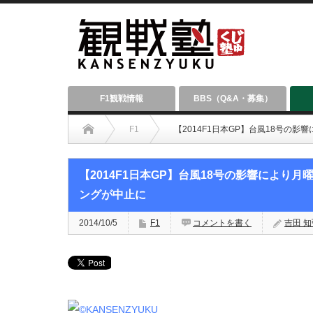
F1観戦情報
BBS（Q&A・募集）
F1
【2014F1日本GP】台風18号の
【2014F1日本GP】台風18号の影響により
ングが中止に
2014/10/5
F1
コメントを書く
吉田 知弘