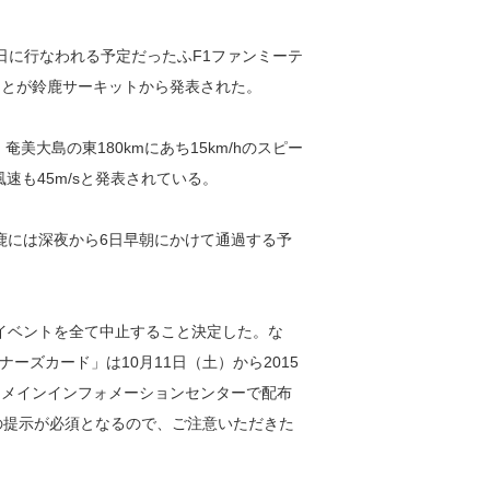
日に行なわれる予定だったふF1ファンミーテ
ことが鈴鹿サーキットから発表された。
美大島の東180kmにあち15km/hのスピー
速も45m/sと発表されている。
鹿には深夜から6日早朝にかけて通過する予
イベントを全て中止すること決定した。な
ズカード」は10月11日（土）から2015
内メインインフォメーションセンターで配布
の提示が必須となるので、ご注意いただきた