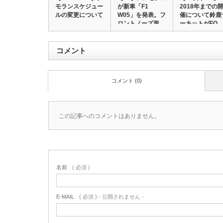
モランスケジュー
が新車「F1
2018年までの
ルの変更について
W05」を発表。フ
催について鈴鹿
ロントノーズ形…
ーキットがFO
コメント
コメント (0)
この記事へのコメントはありません。
名前
( 必須 )
E-MAIL
( 必須 ) - 公開されません -