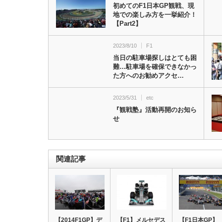
初めてのF1日本GP観戦、現
地での楽しみ方を一挙紹介！
【Part2】
2023/8/10
F1
当日の駐車場探しはとても困
難…駐車場を確保できなかっ
た方へのお勧めアクセ…
2023/5/31
etc
『観戦塾』活動再開のお知ら
せ
関連記事
【2014F1GP】デ
【F1】メルセデス
【F1日本GP】