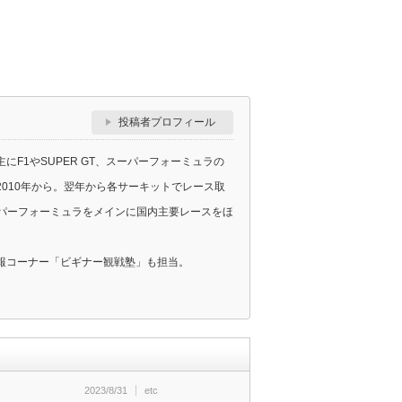
投稿者プロフィール
F1やSUPER GT、スーパーフォーミュラの
010年から。翌年から各サーキットでレース取
スーパーフォーミュラをメインに国内主要レースをほ
報コーナー「ビギナー観戦塾」も担当。
2023/8/31
etc