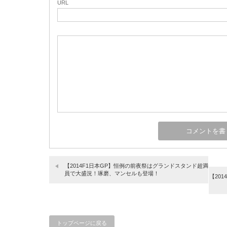
URL
【2014F1日本GP】恒例の前夜祭はグランドスタンド超満
員で大盛況！琢磨、マンセルも登場！
【20
トップページに戻る