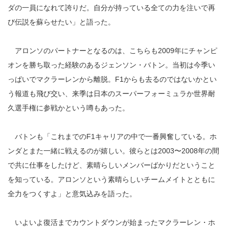
ダの一員になれて誇りだ。自分が持っている全ての力を注いで再
び伝説を蘇らせたい」と語った。
アロンソのパートナーとなるのは、こちらも2009年にチャンピ
オンを勝ち取った経験のあるジェンソン・バトン。当初は今季い
っぱいでマクラーレンから離脱。F1からも去るのではないかとい
う報道も飛び交い、来季は日本のスーパーフォーミュラか世界耐
久選手権に参戦かという噂もあった。
バトンも「これまでのF1キャリアの中で一番興奮している。ホ
ンダとまた一緒に戦えるのが嬉しい。彼らとは2003〜2008年の間
で共に仕事をしたけど、素晴らしいメンバーばかりだということ
を知っている。アロンソという素晴らしいチームメイトとともに
全力をつくすよ」と意気込みを語った。
いよいよ復活までカウントダウンが始まったマクラーレン・ホ