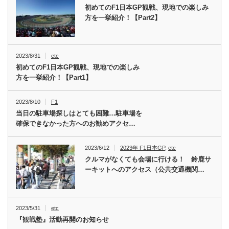
初めてのF1日本GP観戦、現地での楽しみ
方を一挙紹介！【Part2】
2023/8/31
etc
初めてのF1日本GP観戦、現地での楽しみ
方を一挙紹介！【Part1】
2023/8/10
F1
当日の駐車場探しはとても困難…駐車場を
確保できなかった方へのお勧めアクセ…
2023/6/12
2023年 F1日本GP
,
etc
クルマがなくても会場に行ける！ 鈴鹿サ
ーキットへのアクセス（公共交通機関…
2023/5/31
etc
『観戦塾』活動再開のお知らせ