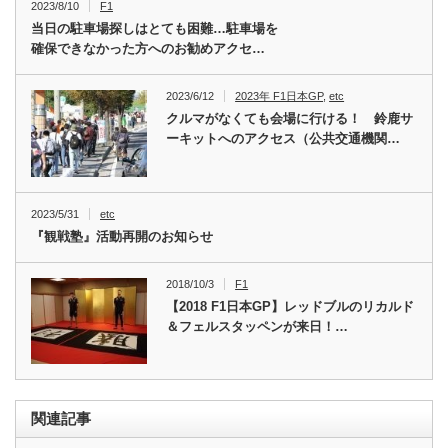
2023/8/10
F1
当日の駐車場探しはとても困難…駐車場を
確保できなかった方へのお勧めアクセ…
2023/6/12
2023年 F1日本GP
,
etc
クルマがなくても会場に行ける！ 鈴鹿サ
ーキットへのアクセス（公共交通機関…
2023/5/31
etc
『観戦塾』活動再開のお知らせ
2018/10/3
F1
【2018 F1日本GP】レッドブルのリカルド
＆フェルスタッペンが来日！…
関連記事