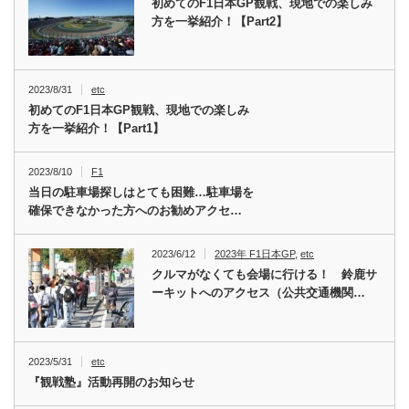
初めてのF1日本GP観戦、現地での楽しみ
方を一挙紹介！【Part2】
2023/8/31
etc
初めてのF1日本GP観戦、現地での楽しみ
方を一挙紹介！【Part1】
2023/8/10
F1
当日の駐車場探しはとても困難…駐車場を
確保できなかった方へのお勧めアクセ…
2023/6/12
2023年 F1日本GP
,
etc
クルマがなくても会場に行ける！ 鈴鹿サ
ーキットへのアクセス（公共交通機関…
2023/5/31
etc
『観戦塾』活動再開のお知らせ