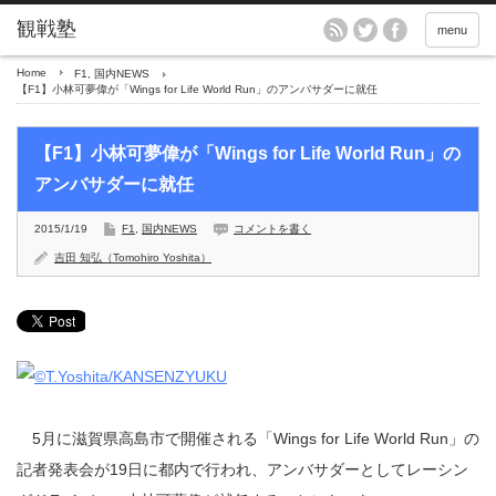
menu
Home
F1
,
国内NEWS
【F1】小林可夢偉が「Wings for Life World Run」のアンバサダーに就任
【F1】小林可夢偉が「Wings for Life World Run」の
アンバサダーに就任
2015/1/19
F1
,
国内NEWS
コメントを書く
吉田 知弘（Tomohiro Yoshita）
5月に滋賀県高島市で開催される「Wings for Life World Run」の
記者発表会が19日に都内で行われ、アンバサダーとしてレーシン