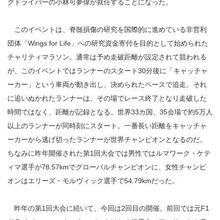
グドライバーの小林可夢偉が就任することになった。
このイベントは、脊髄損傷の研究を国際的に進めている非営利
団体「Wings for Life」への研究資金寄付を目的として始められた
チャリティマラソン。通常は予め走破距離が設定されて競われる
が、このイベントではランナーのスタート30分後に「キャッチャ
ーカー」という車両が動き出し、決められたペースで追走。それ
に追いぬかれたランナーは、その場でレース終了となり走破した
時間ではなく、距離が記録となる。世界33カ国、35会場で約5万人
以上のランナーが同時刻にスタート。一番長い距離をキャッチャ
ーカーから逃げ切ったランナーが世界チャンピオンとなるのだ。
ちなみに昨年開催された第1回大会では男性ではルマワーク・ケテ
ィマ選手が78.57kmでグローバルチャンピオンに、女性チャンピ
オンはエリーズ・モルヴィック選手で54.79kmだった。
昨年の第1回大会に続いて、今回は2回目の開催。前回では元F1