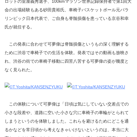
ロットの室屋義秀選手、100kmマラソン世界記録保持者で第1回大
会の出場経験もある砂田貴裕氏、車椅子バスケットボール元パラ
リンピック日本代表で、ご自身も脊髄損傷を患っている京谷和幸
氏が就任する。
この発表に合わせて可夢偉は脊髄損傷というもの深く理解する
ために渋谷で車椅子での生活を体験。発表ではその動画も放映さ
れ、渋谷の街での車椅子移動に四苦八苦する可夢偉の姿が幾度と
なく見られた。
この体験について可夢偉は「日頃は気にしていない交差点での
小さな段差や、道路に空いた小さな穴に車椅子の車輪がとられて
しまうというのを体験しました。これらを避けるためにどこを通
るかなどを常日頃から考えなきゃいけないというのは、本当に大