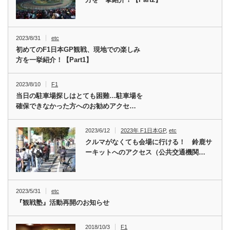
2023/8/31
etc
初めてのF1日本GP観戦、現地での楽しみ
方を一挙紹介！【Part1】
2023/8/10
F1
当日の駐車場探しはとても困難…駐車場を
確保できなかった方へのお勧めアクセ…
2023/6/12
2023年 F1日本GP
,
etc
クルマがなくても会場に行ける！ 鈴鹿サ
ーキットへのアクセス（公共交通機関…
2023/5/31
etc
『観戦塾』活動再開のお知らせ
2018/10/3
F1