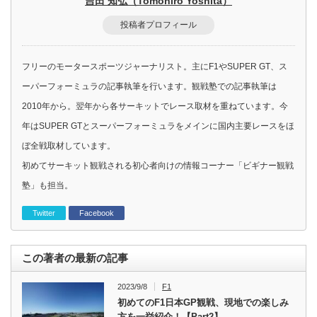
吉田 知弘（Tomohiro Yoshita）
投稿者プロフィール
フリーのモータースポーツジャーナリスト。主にF1やSUPER GT、ス
ーパーフォーミュラの記事執筆を行います。観戦塾での記事執筆は
2010年から。翌年から各サーキットでレース取材を重ねています。今
年はSUPER GTとスーパーフォーミュラをメインに国内主要レースをほ
ぼ全戦取材しています。
初めてサーキット観戦される初心者向けの情報コーナー「ビギナー観戦
塾」も担当。
Twitter
Facebook
この著者の最新の記事
2023/9/8
F1
初めてのF1日本GP観戦、現地での楽しみ
方を一挙紹介！【Part2】