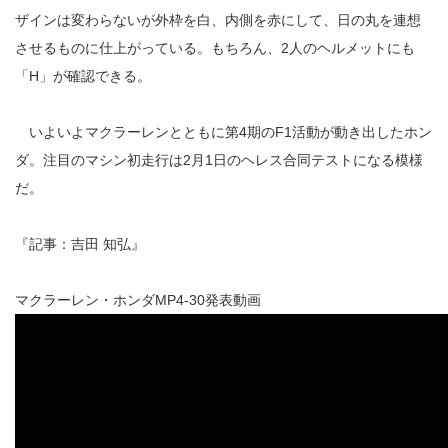
ザインは変わらないが外枠を白、内側を赤にして、日の丸を連想
させるものに仕上がっている。もちろん、2人のヘルメットにも
「H」が確認できる。
いよいよマクラーレンとともに第4期のF1活動が動き出したホン
ダ。注目のマシン初走行は2月1日のヘレス合同テストになる模様
だ。
『記事：吉田 知弘』
マクラーレン・ホンダMP4-30発表動画