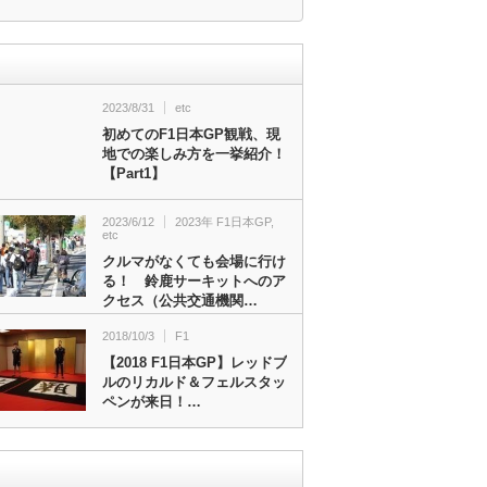
2023/8/31
etc
初めてのF1日本GP観戦、現
地での楽しみ方を一挙紹介！
【Part1】
2023/6/12
2023年 F1日本GP
,
etc
クルマがなくても会場に行け
る！ 鈴鹿サーキットへのア
クセス（公共交通機関…
2018/10/3
F1
【2018 F1日本GP】レッドブ
ルのリカルド＆フェルスタッ
ペンが来日！…