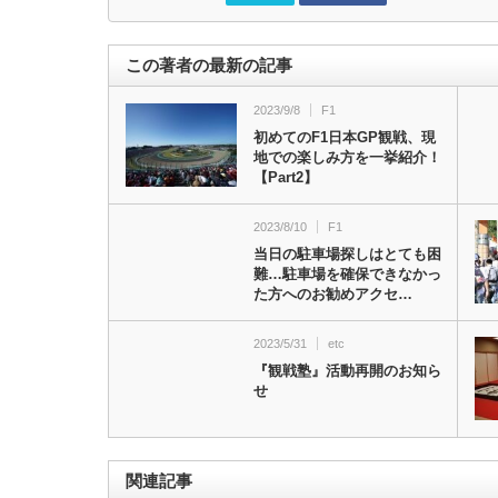
この著者の最新の記事
2023/9/8
F1
初めてのF1日本GP観戦、現
地での楽しみ方を一挙紹介！
【Part2】
2023/8/10
F1
当日の駐車場探しはとても困
難…駐車場を確保できなかっ
た方へのお勧めアクセ…
2023/5/31
etc
『観戦塾』活動再開のお知ら
せ
関連記事