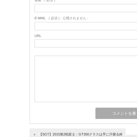
名前
( 必須 )
E-MAIL
( 必須 ) - 公開されません -
URL
【SGT】2015第2戦富士：GT300クラスは手に汗握る終