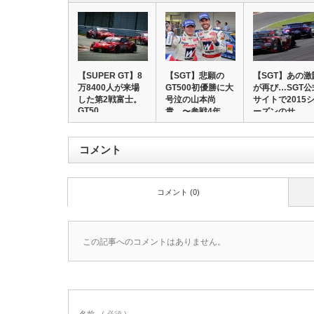
【SUPER GT】8
【SGT】悲願の
【SGT】あの激
万8400人が来場
GT500初優勝に大
が再び…SGT公
した第2戦富士。
号泣の山本尚
サイトで2015
GT50…
貴 〜参戦4年
ーズンのサ…
目…
コメント
コメント (0)
この記事へのコメントはありません。