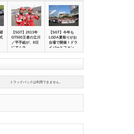
闘
【SGT】2013年
【SGT】今年も
式
GT500王者の立川
LGDA夏祭りがお
シ
／平手組が、8日
台場で開催！ドラ
にアムラ…
イバーとファン…
トラックバックは利用できません。